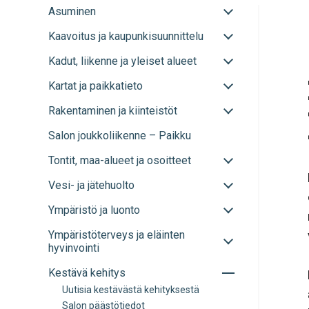
Avaa
Asuminen
tai
Avaa
Kaavoitus ja kaupunkisuunnittelu
sulje
tai
alavalikko
Avaa
Kadut, liikenne ja yleiset alueet
sulje
tai
alavalikko
Avaa
Kartat ja paikkatieto
sulje
tai
alavalikko
Avaa
Rakentaminen ja kiinteistöt
sulje
tai
alavalikko
Salon joukkoliikenne – Paikku
sulje
alavalikko
Avaa
Tontit, maa-alueet ja osoitteet
tai
Avaa
Vesi- ja jätehuolto
sulje
tai
alavalikko
Avaa
Ympäristö ja luonto
sulje
tai
alavalikko
Avaa
Ympäristöterveys ja eläinten
sulje
tai
hyvinvointi
alavalikko
sulje
Avaa
Kestävä kehitys
alavalikko
tai
Uutisia kestävästä kehityksestä
sulje
Salon päästötiedot