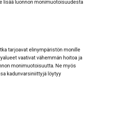
. Lue lisää luonnon monimuotoisuudesta
otka tarjoavat elinympäristön monille
ittyalueet vaativat vähemmän hoitoa ja
luonnon monimuotoisuutta. Ne myös
sa kadunvarsiniittyjä löytyy