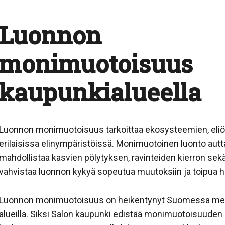
Luonnon
monimuotoisuus
kaupunkialueella
Luonnon monimuotoisuus tarkoittaa ekosysteemien, eliöl
erilaisissa elinympäristöissä. Monimuotoinen luonto aut
mahdollistaa kasvien pölytyksen, ravinteiden kierron se
vahvistaa luonnon kykyä sopeutua muutoksiin ja toipua hä
Luonnon monimuotoisuus on heikentynyt Suomessa merkitt
alueilla. Siksi Salon kaupunki edistää monimuotoisuude