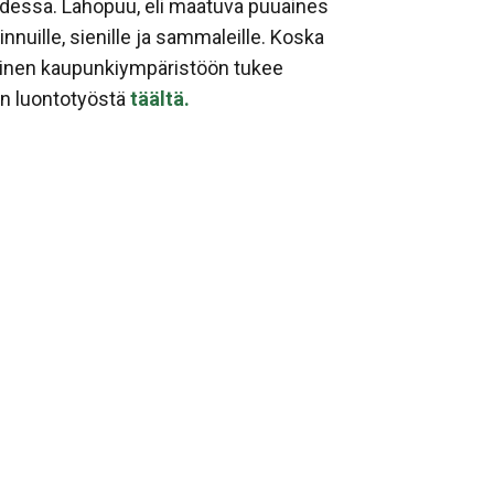
uudessa. Lahopuu, eli maatuva puuaines
linnuille, sienille ja sammaleille. Koska
minen kaupunkiympäristöön tukee
lon luontotyöstä
täältä.