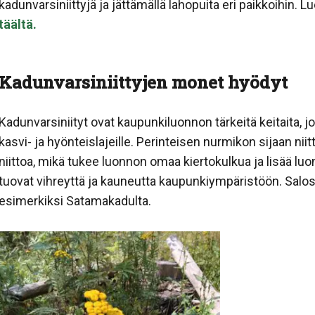
kadunvarsiniittyjä ja jättämällä lahopuita eri paikkoihin
täältä.
Kadunvarsiniittyjen monet hyödyt
Kadunvarsiniityt ovat kaupunkiluonnon tärkeitä keitaita, j
kasvi- ja hyönteislajeille. Perinteisen nurmikon sijaan ni
niittoa, mikä tukee luonnon omaa kiertokulkua ja lisää 
tuovat vihreyttä ja kauneutta kaupunkiympäristöön. Salos
esimerkiksi Satamakadulta.