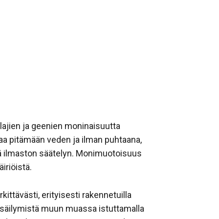
ajien ja geenien moninaisuutta
taa pitämään veden ja ilman puhtaana,
kä ilmaston säätelyn. Monimuotoisuus
iriöistä.
ävästi, erityisesti rakennetuilla
n säilymistä muun muassa istuttamalla