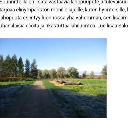
Suunnitteilla on lisätä vastaavia lahopuupetejä tulevais
tarjoaa elinympäristön monille lajeille, kuten hyönteisille, 
lahopuuta esiintyy luonnossa yhä vähemmän, sen lisää
uhanalaisia eliöitä ja rikastuttaa lähiluontoa. Lue lisää Sa