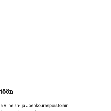
stöön
Riihelän- ja Joenkouranpuistoihin.