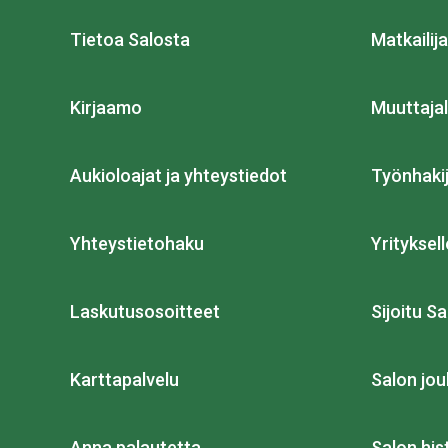
Tietoa Salosta
Matkailija
Kirjaamo
Muuttajal
Aukioloajat ja yhteystiedot
Työnhakij
Yhteystietohaku
Yrityksell
Laskutusosoitteet
Sijoitu Sa
Karttapalvelu
Salon jou
Anna palautetta
Salon his