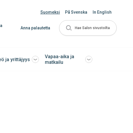
Suomeksi
På Svenska
In English
ja
Anna palautetta
Hae Salon sivustoilta
Vapaa-aika ja
yö ja yrittäjyys
Avaa
Avaa
matkailu
tai
tai
sulje
sulje
ko
alavalikko
alavalikko