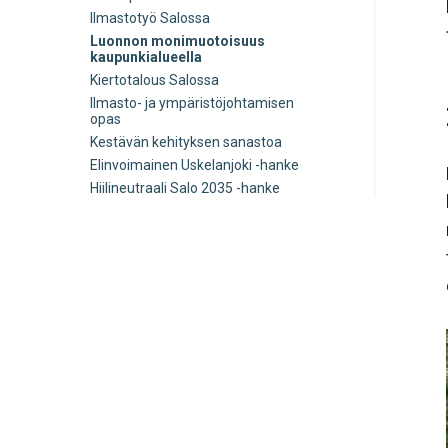
alavalikko
Ilmastotyö Salossa
Luonnon monimuotoisuus
kaupunkialueella
Kiertotalous Salossa
Ilmasto- ja ympäristöjohtamisen
opas
Kestävän kehityksen sanastoa
Elinvoimainen Uskelanjoki -hanke
Hiilineutraali Salo 2035 -hanke