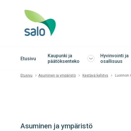
Kaupunki ja
Hyvinvointi ja
Etusivu
Avaa
päätöksenteko
osallisuus
tai
sulje
Etusivu
Asuminen ja ympäristö
Kestävä kehitys
Luonnon 
alavalikko
Asuminen ja ympäristö