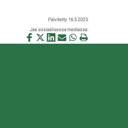
Päivitetty 16.5.2025
Jaa sosiaalisessa mediassa:
Jaa
Jaa
Jaa
Jaa
Jaa
Tulosta
tämä
tämä
tämä
tämä
tämä
tämä
Facebookissa
Twitterissä
LinkedIn:ssä
sähköpostitse
WhatsApp:ssa
sivu