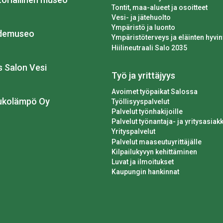
Tontit, maa-alueet ja osoitteet
Vesi- ja jätehuolto
Ympäristö ja luonto
idemuseo
Ympäristöterveys ja eläinten hyvin
Hiilineutraali Salo 2035
os Salon Vesi
Työ ja yrittäjyys
Avoimet työpaikat Salossa
ukolämpö Oy
Työllisyyspalvelut
Palvelut työnhakijoille
Palvelut työnantaja- ja yritysasiakk
Yrityspalvelut
Palvelut maaseutuyrittäjälle
Kilpailukyvyn kehittäminen
Luvat ja ilmoitukset
Kaupungin hankinnat