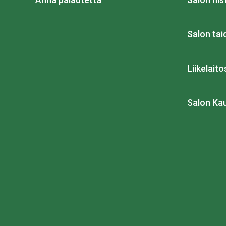
Salon ta
Liikelait
Salon Ka