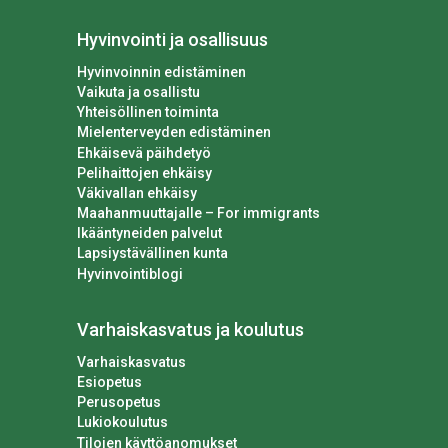
Hyvinvointi ja osallisuus
Hyvinvoinnin edistäminen
Vaikuta ja osallistu
Yhteisöllinen toiminta
Mielenterveyden edistäminen
Ehkäisevä päihdetyö
Pelihaittojen ehkäisy
Väkivallan ehkäisy
Maahanmuuttajalle – For immigrants
Ikääntyneiden palvelut
Lapsiystävällinen kunta
Hyvinvointiblogi
Varhaiskasvatus ja koulutus
Varhaiskasvatus
Esiopetus
Perusopetus
Lukiokoulutus
Tilojen käyttöanomukset