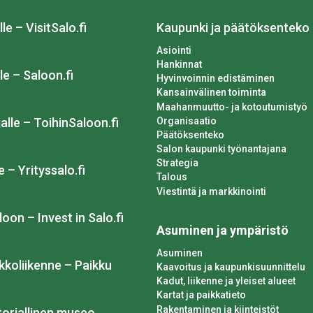
lle – VisitSalo.fi
Kaupunki ja päätöksenteko
Asiointi
Hankinnat
le – Saloon.fi
Hyvinvoinnin edistäminen
Kansainvälinen toiminta
Maahanmuutto- ja kotoutumistyö
Organisaatio
alle – ToihinSaloon.fi
Päätöksenteko
Salon kaupunki työnantajana
Strategia
e – Yrityssalo.fi
Talous
Viestintä ja markkinointi
loon – Invest in Salo.fi
Asuminen ja ympäristö
Asuminen
kkoliikenne – Paikku
Kaavoitus ja kaupunkisuunnittelu
Kadut, liikenne ja yleiset alueet
Kartat ja paikkatieto
Rakentaminen ja kiinteistöt
toriallinen museo