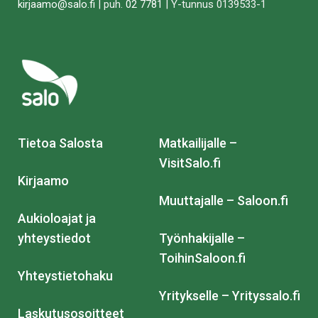
kirjaamo@salo.fi
| puh.
02 7781
| Y-tunnus 0139533-1
Tietoa Salosta
Matkailijalle –
VisitSalo.fi
Kirjaamo
Muuttajalle – Saloon.fi
Aukioloajat ja
yhteystiedot
Työnhakijalle –
ToihinSaloon.fi
Yhteystietohaku
Yritykselle – Yrityssalo.fi
Laskutusosoitteet