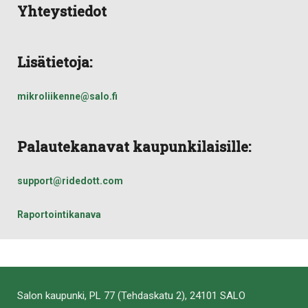
Yhteystiedot
Lisätietoja:
mikroliikenne@salo.fi
Palautekanavat kaupunkilaisille:
support@ridedott.com
Raportointikanava
Salon kaupunki, PL 77 (Tehdaskatu 2), 24101 SALO