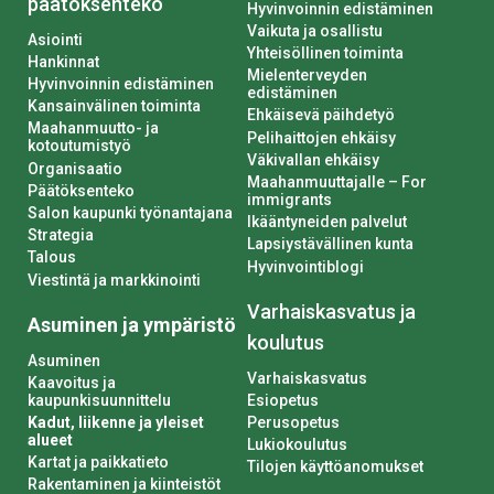
päätöksenteko
Hyvinvoinnin edistäminen
Vaikuta ja osallistu
Asiointi
Yhteisöllinen toiminta
Hankinnat
Mielenterveyden
Hyvinvoinnin edistäminen
edistäminen
Kansainvälinen toiminta
Ehkäisevä päihdetyö
Maahanmuutto- ja
Pelihaittojen ehkäisy
kotoutumistyö
Väkivallan ehkäisy
Organisaatio
Maahanmuuttajalle – For
Päätöksenteko
immigrants
Salon kaupunki työnantajana
Ikääntyneiden palvelut
Strategia
Lapsiystävällinen kunta
Talous
Hyvinvointiblogi
Viestintä ja markkinointi
Varhaiskasvatus ja
Asuminen ja ympäristö
koulutus
Asuminen
Varhaiskasvatus
Kaavoitus ja
kaupunkisuunnittelu
Esiopetus
Kadut, liikenne ja yleiset
Perusopetus
alueet
Lukiokoulutus
Kartat ja paikkatieto
Tilojen käyttöanomukset
Rakentaminen ja kiinteistöt