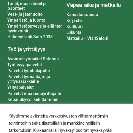
Tontit, maa-alueet ja
Vapaa-aika ja matkailu
osoitteet
Vesi- ja jätehuolto
Kansalaisopisto
Ympäristö ja luonto
Kirjasto
Ympäristöterveys ja eläinten
Kulttuuri
hyvinvointi
Liikunta
Hiilineutraali Salo 2035
Matkailu – VisitSalo.fi
Työ ja yrittäjyys
Avoimet työpaikat Salossa
Työllisyyspalvelut
Palvelut työnhakijoille
Palvelut työnantaja- ja
yritysasiakkaille
Yrityspalvelut
Palvelut maaseutuyrittäjälle
Kilpailukyvyn kehittäminen
Luvat ja ilmoitukset
Kaupungin hankinnat
Käytämme evästeitä verkkosivuston välttämättömiin
toimintoihin sekä tilastollisiin ja markkinoinnillisiin
tarkoituksiin. Klikkaamalla ‘Hyväksy’ osoitat hyväksyväsi