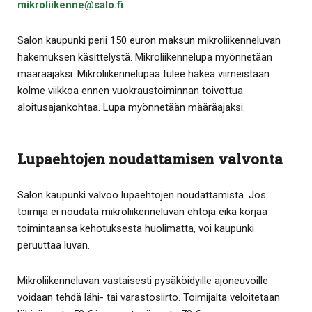
mikroliikenne@salo.fi
Salon kaupunki perii 150 euron maksun mikroliikenneluvan
hakemuksen käsittelystä. Mikroliikennelupa myönnetään
määräajaksi. Mikroliikennelupaa tulee hakea viimeistään
kolme viikkoa ennen vuokraustoiminnan toivottua
aloitusajankohtaa. Lupa myönnetään määräajaksi.
Lupaehtojen noudattamisen valvonta
Salon kaupunki valvoo lupaehtojen noudattamista. Jos
toimija ei noudata mikroliikenneluvan ehtoja eikä korjaa
toimintaansa kehotuksesta huolimatta, voi kaupunki
peruuttaa luvan.
Mikroliikenneluvan vastaisesti pysäköidyille ajoneuvoille
voidaan tehdä lähi- tai varastosiirto. Toimijalta veloitetaan