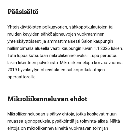
Pääsisältö
Yhteiskäyttöisten polkupyörien, sähköpotkulautojen tai
muiden kevyiden sähköajoneuvojen vuokraaminen
yhteiskäyttöisesti ja ammattimaisesti Salon kaupungin
hallinnoimalla alueella vaatii kaupungin luvan 1.1.2026 lukien.
Tätä lupaa kutsutaan mikroliikenneluvaksi. Lupa perustuu
lakiin liikenteen palveluista. Mikroliikennelupa korvaa vuonna
2019 hyväksytyn ohjeistuksen sähköpotkulautojen
operaattoreille.
Mikroliikenneluvan ehdot
Mikroliikennelupaan sisältyy ehtoja, jotka koskevat muun
muassa ajonopeuksia, pysäköintiä ja toiminta-aikaa. Näitä
ehtoja on mikroliikennevälineitä vuokraavan toimijan