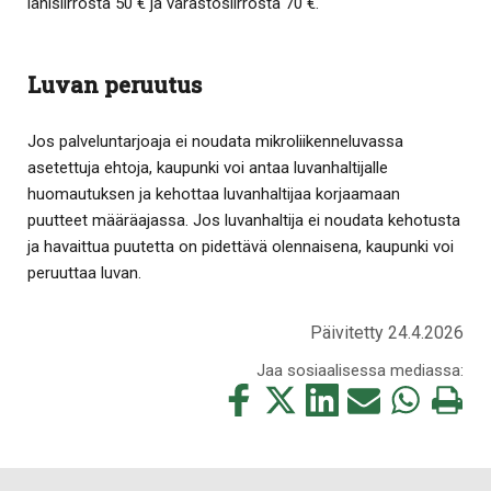
lähisiirrosta 50 € ja varastosiirrosta 70 €.
Luvan peruutus
Jos palveluntarjoaja ei noudata mikroliikenneluvassa
asetettuja ehtoja, kaupunki voi antaa luvanhaltijalle
huomautuksen ja kehottaa luvanhaltijaa korjaamaan
puutteet määräajassa. Jos luvanhaltija ei noudata kehotusta
ja havaittua puutetta on pidettävä olennaisena, kaupunki voi
peruuttaa luvan.
Päivitetty 24.4.2026
Jaa sosiaalisessa mediassa:
Jaa
Jaa
Jaa
Jaa
Jaa
Tulosta
tämä
tämä
tämä
tämä
tämä
tämä
Facebookissa
Twitterissä
LinkedIn:ssä
sähköpostitse
WhatsApp:ss
sivu