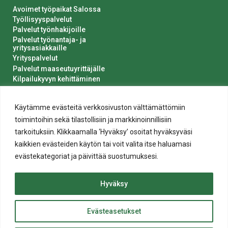
Avoimet työpaikat Salossa
Työllisyyspalvelut
Palvelut työnhakijoille
Palvelut työnantaja- ja
yritysasiakkaille
Yrityspalvelut
Palvelut maaseutuyrittäjälle
Kilpailukyvyn kehittäminen
Luvat ja ilmoitukset
Kaupungin hankinnat
Käytämme evästeitä verkkosivuston välttämättömiin
toimintoihin sekä tilastollisiin ja markkinoinnillisiin
tarkoituksiin. Klikkaamalla ‘Hyväksy’ osoitat hyväksyväsi
kaikkien evästeiden käytön tai voit valita itse haluamasi
evästekategoriat ja päivittää suostumuksesi.
Tietosuoja
Hyväksy
Evästeiden käyttö
Saavutettavuusseloste
Evästeasetukset
ylös
© 2020 Salon kaupunki