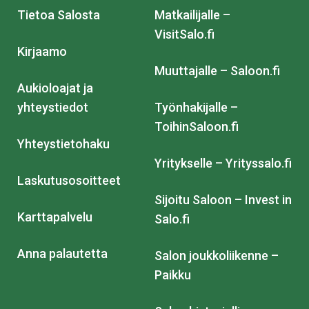
Tietoa Salosta
Matkailijalle –
VisitSalo.fi
Kirjaamo
Muuttajalle – Saloon.fi
Aukioloajat ja
yhteystiedot
Työnhakijalle –
ToihinSaloon.fi
Yhteystietohaku
Yritykselle – Yrityssalo.fi
Laskutusosoitteet
Sijoitu Saloon – Invest in
Karttapalvelu
Salo.fi
Anna palautetta
Salon joukkoliikenne –
Paikku