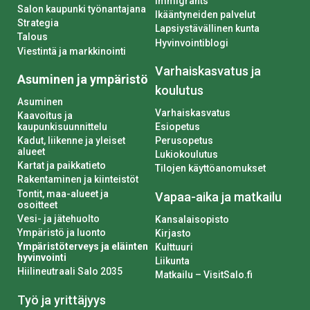
immigrants
Salon kaupunki työnantajana
Ikääntyneiden palvelut
Strategia
Lapsiystävällinen kunta
Talous
Hyvinvointiblogi
Viestintä ja markkinointi
Varhaiskasvatus ja
Asuminen ja ympäristö
koulutus
Asuminen
Varhaiskasvatus
Kaavoitus ja
kaupunkisuunnittelu
Esiopetus
Kadut, liikenne ja yleiset
Perusopetus
alueet
Lukiokoulutus
Kartat ja paikkatieto
Tilojen käyttöanomukset
Rakentaminen ja kiinteistöt
Tontit, maa-alueet ja
Vapaa-aika ja matkailu
osoitteet
Vesi- ja jätehuolto
Kansalaisopisto
Ympäristö ja luonto
Kirjasto
Ympäristöterveys ja eläinten
Kulttuuri
hyvinvointi
Liikunta
Hiilineutraali Salo 2035
Matkailu – VisitSalo.fi
Työ ja yrittäjyys