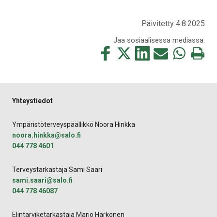
Päivitetty 4.8.2025
Jaa sosiaalisessa mediassa:
Jaa
Jaa
Jaa
Jaa
Jaa
Tulosta
tämä
tämä
tämä
tämä
tämä
tämä
Facebookissa
Twitterissä
LinkedIn:ssä
sähköpostitse
WhatsApp:ss
sivu
Yhteystiedot
Ympäristöterveyspäällikkö Noora Hinkka
noora.hinkka@salo.fi
044 778 4601
Terveystarkastaja Sami Saari
sami.saari@salo.fi
044 778 46087
Elintarviketarkastaja Marjo Härkönen