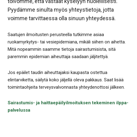
toivomme, että vastaat kyselyyn huolellisesti.
Pyydämme sinulta myös yhteystietoja, jotta
voimme tarvittaessa olla sinuun yhteydessä.
Saatujen ilmoitusten perusteella tutkimme asiaa
ruokamyrkytys- tai vesiepidemiana, mikäli siihen on aihetta.
Mitä nopeammin saamme tietoja sairastumisista, sitä
paremmin epidemian aiheuttaja saadaan jäljitettyä.
Jos epäilet taudin aiheuttajaksi kaupasta ostettua
elintarviketta, säilytä koko jäljellä oleva pakkaus. Saat lisää
toimintaohjeita terveysvalvonnasta yhteydenottosi jälkeen.
Sairastumis- ja haittaepäilyilmoituksen tekeminen ilppa-
palvelussa