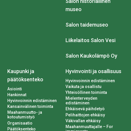
Salon historiallinen
museo
Salon taidemuseo
Liikelaitos Salon Vesi
Salon Kaukolämpö Oy
Kaupunki ja
Hyvinvointi ja osallisuus
päätöksenteko
Hyvinvoinnin edistäminen
Vaikuta ja osallistu
Asiointi
Yhteisöllinen toiminta
Hankinnat
Mielenterveyden
Hyvinvoinnin edistäminen
edistäminen
Kansainvälinen toiminta
Ehkäisevä päihdetyö
Maahanmuutto- ja
Pelihaittojen ehkäisy
kotoutumistyö
Väkivallan ehkäisy
Organisaatio
Maahanmuuttajalle – For
Päätöksenteko