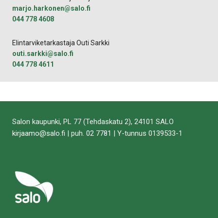
marjo.harkonen@salo.fi
044 778 4608
Elintarviketarkastaja Outi Sarkki
outi.sarkki@salo.fi
044 778 4611
Salon kaupunki, PL 77 (Tehdaskatu 2), 24101 SALO
kirjaamo@salo.fi
| puh.
02 7781
| Y-tunnus 0139533-1