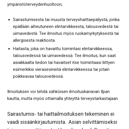
ympäristöterveydenhuoltoon,
Sairastumisesta tai muusta terveyshaittaepäilystä, jonka
epäillään aiheutuneen elintarvikkeesta, talousvedestä tai
uimavedestä. Tee ilmoitus myös ruokamyrkytyksestä tai
allergisesta reaktiosta.
Haitasta, joka on havaittu toimintasi elintarvikkeessa,
talousvedessä tai uimavedessä. Tee ilmoitus, kun saat
asiakkaalta tiedon tai havaitset itse toimintaasi liittyen
esimerkiksi vierasesineitä elintarvikkeessa tai jotain
poikkeavaa talousvedessä.
Ilmoituksen voi tehdä sähköisen ilmoituskanavan Ilpan
kautta, mutta myös ottamalla yhteyttä terveystarkastajaan.
Sairastumis- tai haittailmoituksen tekeminen ei
vaadi sisäänkirjautumista. Asian selvittämiseksi