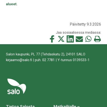
alueet.
Päivitetty 9.3.2026
Jaa sosiaalisessa mediassa:
Jaa
Jaa
Jaa
Jaa
Jaa
Tulosta
tämä
tämä
tämä
tämä
tämä
tämä
Facebookissa
Twitterissä
LinkedIn:ssä
sähköpostitse
WhatsApp:ss
sivu
Salon kaupunki, PL 77 (Tehdaskatu 2), 24101 SALO
kirjaamo@salo.fi
| puh.
02 7781
| Y-tunnus 0139533-1
Tietoa Salosta
Matkailijalle –