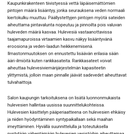
Kaupunkirakenteen tiivistyessä vettä läpäisemättömien
pintojen määrä lisääntyy, jonka seurauksena veden normaali
kiertokulku muuttuu. Päällystettyjen pintojen myötä sateiden
aiheuttama pintavalunta nopeutuu ja pinnoilta pois valuvan
huleveden määrä kasvaa. Hulevesiä vastaanottavissa
taajamapuroissa virtaamien kasvu näkyy lisääntyvänä
eroosiona ja veden-laadun heikkenemisenä.
Ilmastonmuutoksen on ennustettu lisäävän erilasia sään
ääri-ilmiöitä kuten rankkasateita. Rankkasateet voivat
aiheuttaa hulevesiviemärijärjestelmän kapasiteetin
ylittymistä, jolloin maan pinnalle jäävät sadevedet aiheuttavat
tulvahaittoja.
Salon kaupungin tarkoituksena on lisätä luonnonmukaista
hulevesien hallintaa uusissa suunnittelukohteissa.
Hulevesien käsittelyn pääperiaatteena on hulevesien ehkäisy
ja niiden hyödyntäminen syntypaikallaan sekä maahan
imeyttäminen. Hyvällä suunnittelulla ja toteutuksella
pystytään vähentämään hulevesien vesistöihin aiheuttamaa