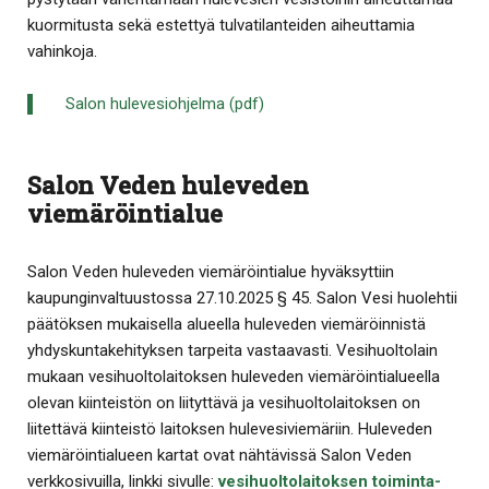
kuormitusta sekä estettyä tulvatilanteiden aiheuttamia
vahinkoja.
Salon hulevesiohjelma (pdf)
Salon Veden huleveden
viemäröintialue
Salon Veden huleveden viemäröintialue hyväksyttiin
kaupunginvaltuustossa 27.10.2025 § 45. Salon Vesi huolehtii
päätöksen mukaisella alueella huleveden viemäröinnistä
yhdyskuntakehityksen tarpeita vastaavasti. Vesihuoltolain
mukaan vesihuoltolaitoksen huleveden viemäröintialueella
olevan kiinteistön on liityttävä ja vesihuoltolaitoksen on
liitettävä kiinteistö laitoksen hulevesiviemäriin. Huleveden
viemäröintialueen kartat ovat nähtävissä Salon Veden
verkkosivuilla, linkki sivulle:
vesihuoltolaitoksen toiminta-