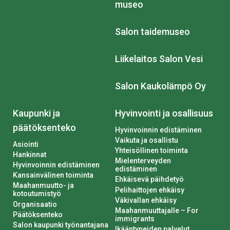
museo
Salon taidemuseo
Liikelaitos Salon Vesi
Salon Kaukolämpö Oy
Kaupunki ja
Hyvinvointi ja osallisuus
päätöksenteko
Hyvinvoinnin edistäminen
Vaikuta ja osallistu
Asiointi
Yhteisöllinen toiminta
Hankinnat
Mielenterveyden
Hyvinvoinnin edistäminen
edistäminen
Kansainvälinen toiminta
Ehkäisevä päihdetyö
Maahanmuutto- ja
Pelihaittojen ehkäisy
kotoutumistyö
Väkivallan ehkäisy
Organisaatio
Maahanmuuttajalle – For
Päätöksenteko
immigrants
Salon kaupunki työnantajana
Ikääntyneiden palvelut