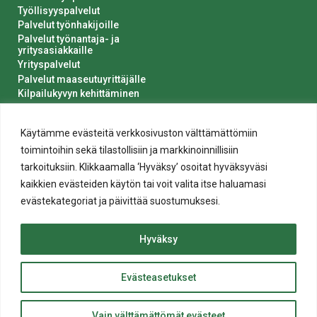
Työllisyyspalvelut
Palvelut työnhakijoille
Palvelut työnantaja- ja
yritysasiakkaille
Yrityspalvelut
Palvelut maaseutuyrittäjälle
Kilpailukyvyn kehittäminen
Luvat ja ilmoitukset
Kaupungin hankinnat
Käytämme evästeitä verkkosivuston välttämättömiin
toimintoihin sekä tilastollisiin ja markkinoinnillisiin
tarkoituksiin. Klikkaamalla ‘Hyväksy’ osoitat hyväksyväsi
kaikkien evästeiden käytön tai voit valita itse haluamasi
evästekategoriat ja päivittää suostumuksesi.
Tietosuoja
Hyväksy
Evästeiden käyttö
Saavutettavuusseloste
Evästeasetukset
ylös
© 2020 Salon kaupunki
Takaisin
Website crafted by
Evermade
.
Vain välttämättömät evästeet