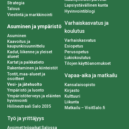
Strategia
Lapsiystävällinen kunta
Talous
Hyvinvointiblogi
Viestintä ja markkinointi
Varhaiskasvatus ja
Asuminen ja ympäristö
koulutus
Asuminen
Varhaiskasvatus
Kaavoitus ja
kaupunkisuunnittelu
Esiopetus
Kadut, liikenne ja yleiset
Perusopetus
alueet
Lukiokoulutus
Kartat ja paikkatieto
Tilojen käyttöanomukset
Rakentaminen ja kiinteistöt
Tontit, maa-alueet ja
Vapaa-aika ja matkailu
osoitteet
Vesi- ja jätehuolto
Kansalaisopisto
Ympäristö ja luonto
Kirjasto
Ympäristöterveys ja eläinten
Kulttuuri
hyvinvointi
Liikunta
Hiilineutraali Salo 2035
Matkailu – VisitSalo.fi
Työ ja yrittäjyys
Avoimet työpaikat Salossa