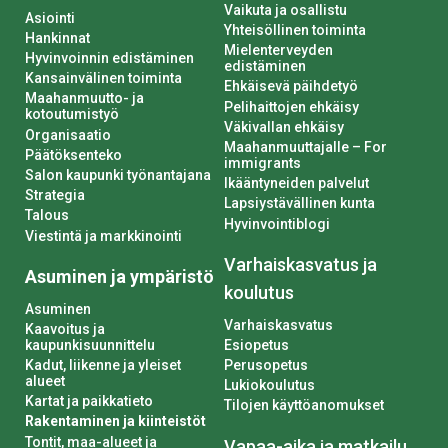
Vaikuta ja osallistu
Asiointi
Yhteisöllinen toiminta
Hankinnat
Mielenterveyden
Hyvinvoinnin edistäminen
edistäminen
Kansainvälinen toiminta
Ehkäisevä päihdetyö
Maahanmuutto- ja
Pelihaittojen ehkäisy
kotoutumistyö
Väkivallan ehkäisy
Organisaatio
Maahanmuuttajalle – For
Päätöksenteko
immigrants
Salon kaupunki työnantajana
Ikääntyneiden palvelut
Strategia
Lapsiystävällinen kunta
Talous
Hyvinvointiblogi
Viestintä ja markkinointi
Varhaiskasvatus ja
Asuminen ja ympäristö
koulutus
Asuminen
Varhaiskasvatus
Kaavoitus ja
kaupunkisuunnittelu
Esiopetus
Kadut, liikenne ja yleiset
Perusopetus
alueet
Lukiokoulutus
Kartat ja paikkatieto
Tilojen käyttöanomukset
Rakentaminen ja kiinteistöt
Tontit, maa-alueet ja
Vapaa-aika ja matkailu