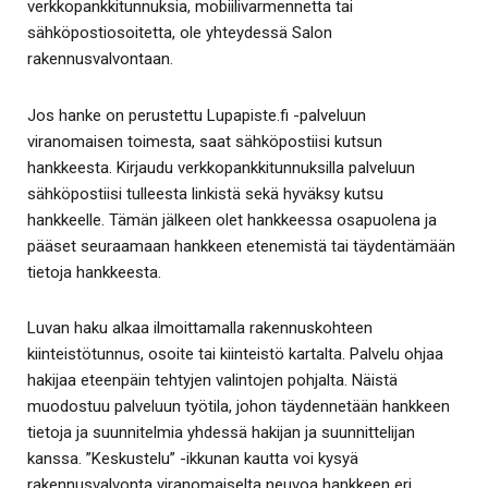
verkkopankkitunnuksia, mobiilivarmennetta tai
sähköpostiosoitetta, ole yhteydessä Salon
rakennusvalvontaan.
Jos hanke on perustettu Lupapiste.fi -palveluun
viranomaisen toimesta, saat sähköpostiisi kutsun
hankkeesta. Kirjaudu verkkopankkitunnuksilla palveluun
sähköpostiisi tulleesta linkistä sekä hyväksy kutsu
hankkeelle. Tämän jälkeen olet hankkeessa osapuolena ja
pääset seuraamaan hankkeen etenemistä tai täydentämään
tietoja hankkeesta.
Luvan haku alkaa ilmoittamalla rakennuskohteen
kiinteistötunnus, osoite tai kiinteistö kartalta. Palvelu ohjaa
hakijaa eteenpäin tehtyjen valintojen pohjalta. Näistä
muodostuu palveluun työtila, johon täydennetään hankkeen
tietoja ja suunnitelmia yhdessä hakijan ja suunnittelijan
kanssa. ”Keskustelu” -ikkunan kautta voi kysyä
rakennusvalvonta viranomaiselta neuvoa hankkeen eri