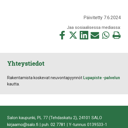
Päivitetty 7.6.2024
Jaa sosiaalisessa mediassa:
Jaa
Jaa
Jaa
Jaa
Jaa
Tulosta
tämä
tämä
tämä
tämä
tämä
tämä
Facebookissa
Twitterissä
LinkedIn:ssä
sähköpostitse
WhatsApp:ss
sivu
Yhteystiedot
Rakentamista koskevat neuvontapyynnöt
Lupapiste -palvelun
kautta.
Salon kaupunki, PL 77 (Tehdaskatu 2), 24101 SALO
kirjaamo@salo.fi
| puh.
02 7781
| Y-tunnus 0139533-1