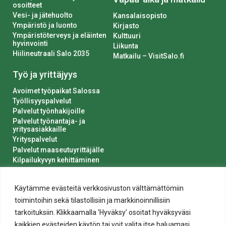
osoitteet
Vesi- ja jätehuolto
Kansalaisopisto
Ympäristö ja luonto
Kirjasto
Ympäristöterveys ja eläinten
Kulttuuri
hyvinvointi
Liikunta
Hiilineutraali Salo 2035
Matkailu – VisitSalo.fi
Työ ja yrittäjyys
Avoimet työpaikat Salossa
Työllisyyspalvelut
Palvelut työnhakijoille
Palvelut työnantaja- ja
yritysasiakkaille
Yrityspalvelut
Palvelut maaseutuyrittäjälle
Kilpailukyvyn kehittäminen
Luvat ja ilmoitukset
Kaupungin hankinnat
Käytämme evästeitä verkkosivuston välttämättömiin
toimintoihin sekä tilastollisiin ja markkinoinnillisiin
tarkoituksiin. Klikkaamalla ‘Hyväksy’ osoitat hyväksyväsi
kaikkien evästeiden käytön tai voit valita itse haluamasi