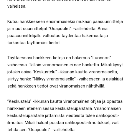
vaiheissa.
Kutsu hankkeeseen ensimmäiseksi mukaan pääsuunnittelija
ja muut suunnittelijat ”Osapuolet” -välilehdeltä. Anna
pääsuunnittelijalle valtuutus täydentää hakemusta ja
tarkastaa täyttämäsi tiedot.
Täyttäessäsi hankkeen tietoja on hakemus ”Luonnos” -
vaiheessa. Tällöin viranomainen ei näe hanketta. Mikäli kysyt
jotakin asiaa ”Keskustelu” -ikkunan kautta viranomaiselta,
siirtyy hanke ”Näkyy viranomaiselle” -vaiheeseen ja asiakirjat
sekä hankkeen tiedot ovat viranomaisen nähtävillä.
”Keskustelu” -ikkunan kautta viranomainen ohjaa ja opastaa
hankkeen etenemisessä keskustelupalstalla. Viranomaisen
keskustelupalstalle jättämistä viesteistä tulee sähköposti-
ilmoitus. Mikäli haluat poistaa sähköposti-ilmoitukset, voit
tehdä sen ”Osapuolet” -välilehdeltä.