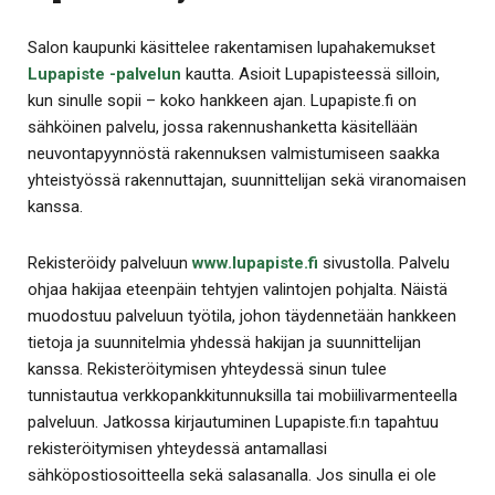
Salon kaupunki käsittelee rakentamisen lupahakemukset
Lupapiste -palvelun
kautta. Asioit Lupapisteessä silloin,
kun sinulle sopii – koko hankkeen ajan. Lupapiste.fi on
sähköinen palvelu, jossa rakennushanketta käsitellään
neuvontapyynnöstä rakennuksen valmistumiseen saakka
yhteistyössä rakennuttajan, suunnittelijan sekä viranomaisen
kanssa.
Rekisteröidy palveluun
www.lupapiste.fi
sivustolla. Palvelu
ohjaa hakijaa eteenpäin tehtyjen valintojen pohjalta. Näistä
muodostuu palveluun työtila, johon täydennetään hankkeen
tietoja ja suunnitelmia yhdessä hakijan ja suunnittelijan
kanssa. Rekisteröitymisen yhteydessä sinun tulee
tunnistautua verkkopankkitunnuksilla tai mobiilivarmenteella
palveluun. Jatkossa kirjautuminen Lupapiste.fi:n tapahtuu
rekisteröitymisen yhteydessä antamallasi
sähköpostiosoitteella sekä salasanalla. Jos sinulla ei ole