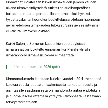
Uimavedet luokitellaan kunkin uimakauden jälkeen kauden
aikana uimavesinäytteistä tutkittujen suolistoperäiset
bakteerien määrän perusteella erinomaiseksi, hyväksi,
tyydyttäväksi tai huonoksi. Luokittelussa otetaan huomioon
neljän edellisen uimakauden tulokset. Sinilevien esiintyminen
ei vaikuta uimavesiluokkaan.
Kaikki Salon ja Someron kaupunkien suuret yleiset
uimarannat on luokiteltu erinomaisiksi. Pienille yleisille
uimarannoille uimavesiluokkaa ei määritetä.
Uimarantaluettelo 2026 (pdf)
Uimarantaluettelo laaditaan kullekin vuodelle 30.4. mennessä
kuluvaa vuotta. Luettelon laatimisesta, tarkastamisesta ja
ajan tasalle saattamisesta on mahdollista antaa ehdotuksia
ja huomautuksia ottamalla yhteyttä valvonnasta vastaavaan
terveystarkastajaan.