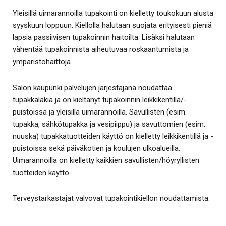
Yleisillä uimarannoilla tupakointi on kielletty toukokuun alusta
syyskuun loppuun. Kiellolla halutaan suojata erityisesti pieniä
lapsia passiivisen tupakoinnin haitoilta. Lisäksi halutaan
vähentää tupakoinnista aiheutuvaa roskaantumista ja
ympäristöhaittoja.
Salon kaupunki palvelujen järjestäjänä noudattaa
tupakkalakia ja on kieltänyt tupakoinnin leikkikentillä/-
puistoissa ja yleisillä uimarannoilla. Savullisten (esim.
tupakka, sähkötupakka ja vesipiippu) ja savuttomien (esim.
nuuska) tupakkatuotteiden käyttö on kielletty leikkikentillä ja -
puistoissa sekä päiväkotien ja koulujen ulkoalueilla.
Uimarannoilla on kielletty kaikkien savullisten/höyryllisten
tuotteiden käyttö.
Terveystarkastajat valvovat tupakointikiellon noudattamista.