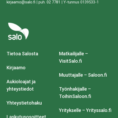
kirjaamo@salo.fi
| puh.
02 7781
| Y-tunnus 0139533-1
Tietoa Salosta
Matkailijalle –
VisitSalo.fi
Kirjaamo
Muuttajalle – Saloon.fi
Aukioloajat ja
yhteystiedot
Työnhakijalle –
ToihinSaloon.fi
Yhteystietohaku
Yritykselle – Yrityssalo.fi
Laskutusosoitteet