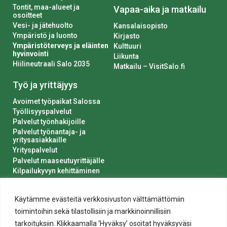
Tontit, maa-alueet ja
Vapaa-aika ja matkailu
osoitteet
Vesi- ja jätehuolto
Kansalaisopisto
Ympäristö ja luonto
Kirjasto
Ympäristöterveys ja eläinten
Kulttuuri
hyvinvointi
Liikunta
Hiilineutraali Salo 2035
Matkailu – VisitSalo.fi
Työ ja yrittäjyys
Avoimet työpaikat Salossa
Työllisyyspalvelut
Palvelut työnhakijoille
Palvelut työnantaja- ja
yritysasiakkaille
Yrityspalvelut
Palvelut maaseutuyrittäjälle
Kilpailukyvyn kehittäminen
Luvat ja ilmoitukset
Kaupungin hankinnat
Käytämme evästeitä verkkosivuston välttämättömiin
toimintoihin sekä tilastollisiin ja markkinoinnillisiin
tarkoituksiin. Klikkaamalla ‘Hyväksy’ osoitat hyväksyväsi