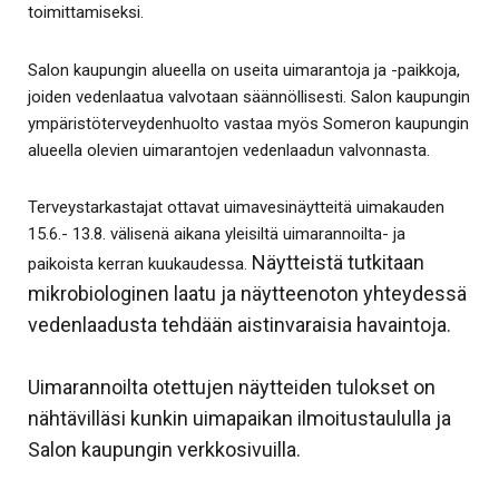
toimittamiseksi.
Salon kaupungin alueella on useita uimarantoja ja -paikkoja,
joiden vedenlaatua valvotaan säännöllisesti. Salon kaupungin
ympäristöterveydenhuolto vastaa myös Someron kaupungin
alueella olevien uimarantojen vedenlaadun valvonnasta.
Terveystarkastajat ottavat uimavesinäytteitä uimakauden
15.6.- 13.8. välisenä aikana yleisiltä uimarannoilta- ja
Näytteistä tutkitaan
paikoista kerran kuukaudessa.
mikrobiologinen laatu ja näytteenoton yhteydessä
vedenlaadusta tehdään aistinvaraisia havaintoja.
Uimarannoilta otettujen näytteiden tulokset on
nähtävilläsi kunkin uimapaikan ilmoitustaululla ja
Salon kaupungin verkkosivuilla.