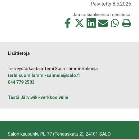
Päivitetty 8.5.2026
Jaa sosiaalisessa mediassa:
Jaa
Jaa
Jaa
Jaa
Jaa
Tulosta
tämä
tämä
tämä
tämä
tämä
tämä
Facebookissa
Twitterissä
LinkedIn:ssä
sähköpostitse
WhatsApp:ss
sivu
Lisätietoja
Terveystarkastaja Terhi Suomilammi-Salmela
terhi.suomilammi-salmela@salo.fi
044 779 2503
Tästä Järviwiki-verkkosivulle
Salon kaupunki, PL 77 (Tehdaskatu 2), 24101 SALO