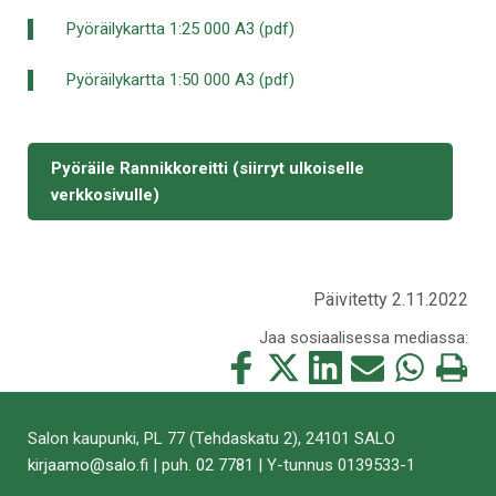
Pyöräilykartta 1:25 000 A3 (pdf)
Pyöräilykartta 1:50 000 A3 (pdf)
Pyöräile Rannikkoreitti (siirryt ulkoiselle
verkkosivulle)
Päivitetty 2.11.2022
Jaa sosiaalisessa mediassa:
Jaa
Jaa
Jaa
Jaa
Jaa
Tulosta
tämä
tämä
tämä
tämä
tämä
tämä
Facebookissa
Twitterissä
LinkedIn:ssä
sähköpostitse
WhatsApp:ss
sivu
Salon kaupunki, PL 77 (Tehdaskatu 2), 24101 SALO
kirjaamo@salo.fi
| puh.
02 7781
| Y-tunnus 0139533-1