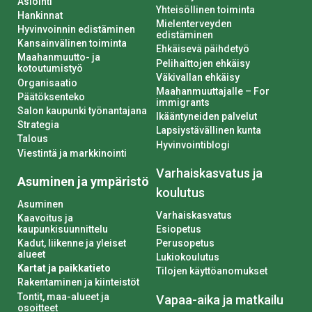
Asiointi
Yhteisöllinen toiminta
Hankinnat
Mielenterveyden
Hyvinvoinnin edistäminen
edistäminen
Kansainvälinen toiminta
Ehkäisevä päihdetyö
Maahanmuutto- ja
Pelihaittojen ehkäisy
kotoutumistyö
Väkivallan ehkäisy
Organisaatio
Maahanmuuttajalle – For
Päätöksenteko
immigrants
Salon kaupunki työnantajana
Ikääntyneiden palvelut
Strategia
Lapsiystävällinen kunta
Talous
Hyvinvointiblogi
Viestintä ja markkinointi
Varhaiskasvatus ja
Asuminen ja ympäristö
koulutus
Asuminen
Varhaiskasvatus
Kaavoitus ja
kaupunkisuunnittelu
Esiopetus
Kadut, liikenne ja yleiset
Perusopetus
alueet
Lukiokoulutus
Kartat ja paikkatieto
Tilojen käyttöanomukset
Rakentaminen ja kiinteistöt
Tontit, maa-alueet ja
Vapaa-aika ja matkailu
osoitteet