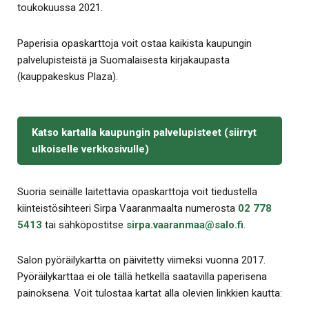
toukokuussa 2021.
Paperisia opaskarttoja voit ostaa kaikista kaupungin
palvelupisteistä ja Suomalaisesta kirjakaupasta
(kauppakeskus Plaza).
Katso kartalla kaupungin palvelupisteet (siirryt
ulkoiselle verkkosivulle)
Suoria seinälle laitettavia opaskarttoja voit tiedustella
kiinteistösihteeri Sirpa Vaaranmaalta numerosta
02 778
5413
tai sähköpostitse
sirpa.​vaaranmaa​@​salo.​fi​
.
Salon pyöräilykartta on päivitetty viimeksi vuonna 2017.
Pyöräilykarttaa ei ole tällä hetkellä saatavilla paperisena
painoksena. Voit tulostaa kartat alla olevien linkkien kautta: