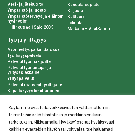
Vesi- ja jätehuolto
Kansalaisopisto
Ympäristö ja luonto
Kirjasto
Ympäristöterveys ja eläinten
Kulttuuri
hyvinvointi
Liikunta
Hiilineutraali Salo 2035
Matkailu – VisitSalo.fi
Työ ja yrittäjyys
Avoimet työpaikat Salossa
Työllisyyspalvelut
Palvelut työnhakijoille
Palvelut työnantaja- ja
yritysasiakkaille
Yrityspalvelut
Palvelut maaseutuyrittäjälle
Kilpailukyvyn kehittäminen
Luvat ja ilmoitukset
Kaupungin hankinnat
Käytämme evästeitä verkkosivuston välttämättömiin
toimintoihin sekä tilastollisiin ja markkinoinnillisiin
tarkoituksiin. Klikkaamalla ‘Hyväksy’ osoitat hyväksyväsi
kaikkien evästeiden käytön tai voit valita itse haluamasi