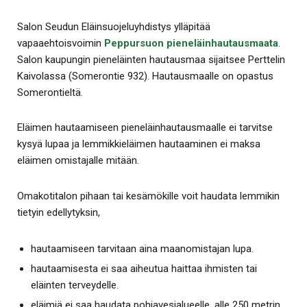
Salon Seudun Eläinsuojeluyhdistys ylläpitää
vapaaehtoisvoimin
Peppursuon pieneläinhautausmaata
.
Salon kaupungin pieneläinten hautausmaa sijaitsee Perttelin
Kaivolassa (Somerontie 932). Hautausmaalle on opastus
Somerontieltä.
Eläimen hautaamiseen pieneläinhautausmaalle ei tarvitse
kysyä lupaa ja lemmikkieläimen hautaaminen ei maksa
eläimen omistajalle mitään.
Omakotitalon pihaan tai kesämökille voit haudata lemmikin
tietyin edellytyksin,
hautaamiseen tarvitaan aina maanomistajan lupa.
hautaamisesta ei saa aiheutua haittaa ihmisten tai
eläinten terveydelle.
eläimiä ei saa haudata pohjavesialueelle, alle 250 metrin