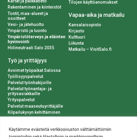
Kartat ja paikkatieto
Tilojen käyttöanomukset
Rakentaminen ja kiinteistöt
Tontit, maa-alueet ja
Vapaa-aika ja matkailu
osoitteet
Vesi- ja jätehuolto
Kansalaisopisto
Ympäristö ja luonto
Kirjasto
Ympäristöterveys ja eläinten
Kulttuuri
hyvinvointi
Liikunta
Hiilineutraali Salo 2035
Matkailu – VisitSalo.fi
Työ ja yrittäjyys
Avoimet työpaikat Salossa
Työllisyyspalvelut
Palvelut työnhakijoille
Palvelut työnantaja- ja
yritysasiakkaille
Yrityspalvelut
Palvelut maaseutuyrittäjälle
Kilpailukyvyn kehittäminen
Luvat ja ilmoitukset
Kaupungin hankinnat
Käytämme evästeitä verkkosivuston välttämättömiin
toimintoihin sekä tilastollisiin ja markkinoinnillisiin