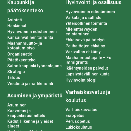
Kaupunki ja
Hyvinvointi ja osallisuus
päätöksenteko
Hyvinvoinnin edistäminen
Vaikuta ja osallistu
Asiointi
Yhteisöllinen toiminta
Hankinnat
Mielenterveyden
Hyvinvoinnin edistäminen
edistäminen
Kansainvälinen toiminta
Ehkäisevä päihdetyö
Maahanmuutto- ja
Pelihaittojen ehkäisy
kotoutumistyö
Väkivallan ehkäisy
Organisaatio
Maahanmuuttajalle – For
Päätöksenteko
immigrants
Salon kaupunki työnantajana
Ikääntyneiden palvelut
Strategia
Lapsiystävällinen kunta
Talous
Hyvinvointiblogi
Viestintä ja markkinointi
Varhaiskasvatus ja
Asuminen ja ympäristö
koulutus
Asuminen
Varhaiskasvatus
Kaavoitus ja
kaupunkisuunnittelu
Esiopetus
Kadut, liikenne ja yleiset
Perusopetus
alueet
Lukiokoulutus