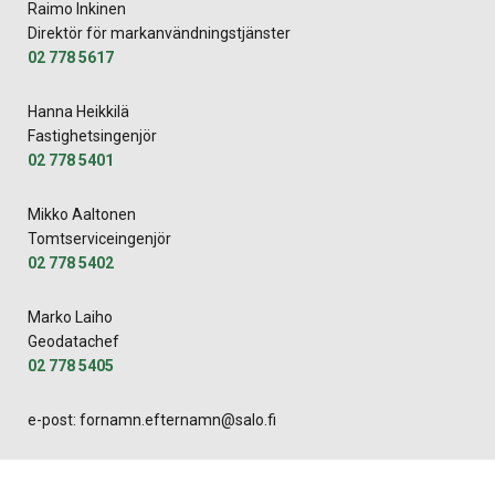
Raimo Inkinen
Direktör för markanvändningstjänster
02 778 5617
Hanna Heikkilä
Fastighetsingenjör
02 778 5401
Mikko Aaltonen
Tomtserviceingenjör
02 778 5402
Marko Laiho
Geodatachef
02 778 5405
e-post: fornamn.efternamn@salo.fi