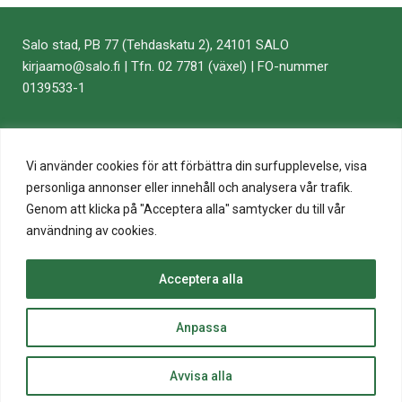
Salo stad, PB 77 (Tehdaskatu 2), 24101 SALO
kirjaamo​@​salo.​fi​ | Tfn. 02 7781 (växel) | FO-nummer
0139533-1
Vi använder cookies för att förbättra din surfupplevelse, visa
personliga annonser eller innehåll och analysera vår trafik.
Genom att klicka på "Acceptera alla" samtycker du till vår
användning av cookies.
Acceptera alla
top
Anpassa
to
© 2020 Salo Stad
Back
Website crafted by
Evermade
.
Avvisa alla