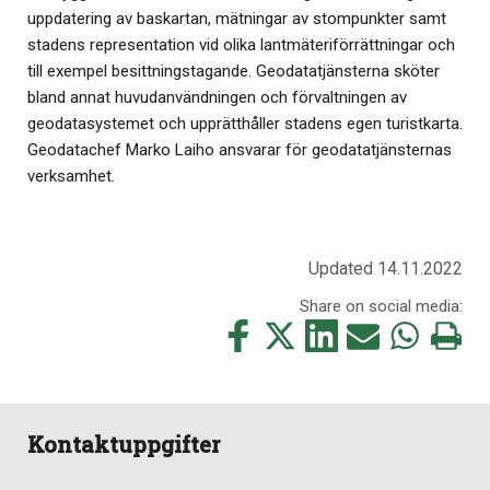
uppdatering av baskartan, mätningar av stompunkter samt
stadens representation vid olika lantmäteriförrättningar och
till exempel besittningstagande. Geodatatjänsterna sköter
bland annat huvudanvändningen och förvaltningen av
geodatasystemet och upprätthåller stadens egen turistkarta.
Geodatachef Marko Laiho ansvarar för geodatatjänsternas
verksamhet.
Updated 14.11.2022
Share on social media:
Share
Share
Share
Share
Share
Print
this
this
this
this
this
this
on
on
on
by
on
page
Facebook
Twitter
LinkedIn
Mail
WhatsApp
Kontaktuppgifter