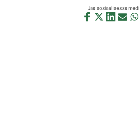
Jaa sosiaalisessa med
Jaa
Jaa
Jaa
Jaa
Jaa
tämä
tämä
tämä
tämä
täm
Facebookissa
Twitterissä
LinkedIn:ssä
sähköpos
Wha