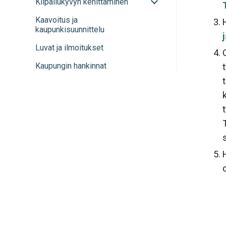
Avaa
Kilpailukyvyn kehittäminen
sulje
tai
alavalikko
Kaavoitus ja
sulje
kaupunkisuunnittelu
alavalikko
Luvat ja ilmoitukset
Kaupungin hankinnat