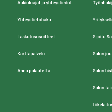
Aukioloajat ja yhteystiedot
Työnhakij
Yhteystietohaku
Yrityksell
Laskutusosoitteet
Sijoitu Sa
Karttapalvelu
Salon jou
Anna palautetta
Salon his
Salon ta
Liikelait