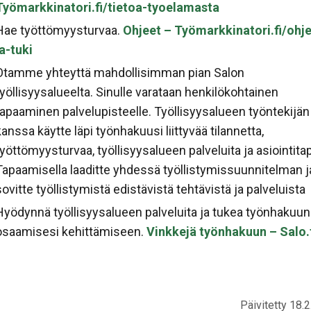
Työmarkkinatori.fi/tietoa-tyoelamasta
Hae työttömyysturvaa.
Ohjeet – Työmarkkinatori.fi/ohje
ja-tuki
Otamme yhteyttä mahdollisimman pian Salon
työllisyysalueelta. Sinulle varataan henkilökohtainen
tapaaminen palvelupisteelle. Työllisyysalueen työntekijän
kanssa käytte läpi työnhakuusi liittyvää tilannetta,
työttömyysturvaa, työllisyysalueen palveluita ja asiointita
Tapaamisella laaditte yhdessä työllistymissuunnitelman j
sovitte työllistymistä edistävistä tehtävistä ja palveluista
Hyödynnä työllisyysalueen palveluita ja tukea työnhakuun
osaamisesi kehittämiseen.
Vinkkejä työnhakuun – Salo.
Päivitetty 18.