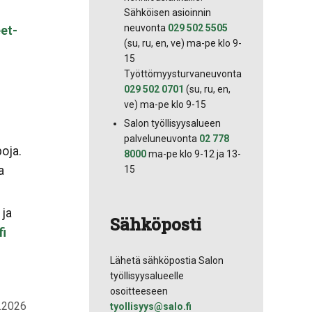
Sähköisen asioinnin
neuvonta
029 502 5505
et-
(su, ru, en, ve) ma-pe klo 9-
15
Työttömyysturvaneuvonta
029 502 0701
(su, ru, en,
ve) ma-pe klo 9-15
Salon työllisyysalueen
palveluneuvonta
02 778
poja.
8000
ma-pe klo 9-12 ja 13-
a
15
 ja
Sähköposti
fi
Lähetä sähköpostia Salon
työllisyysalueelle
osoitteeseen
2.2026
tyollisyys@salo.fi