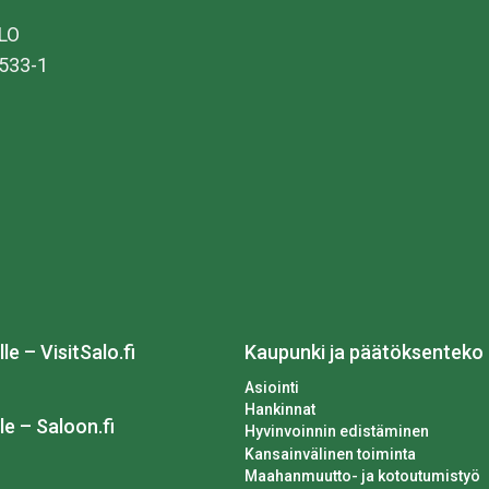
ALO
533-1
lle – VisitSalo.fi
Kaupunki ja päätöksenteko
Asiointi
Hankinnat
le – Saloon.fi
Hyvinvoinnin edistäminen
Kansainvälinen toiminta
Maahanmuutto- ja kotoutumistyö