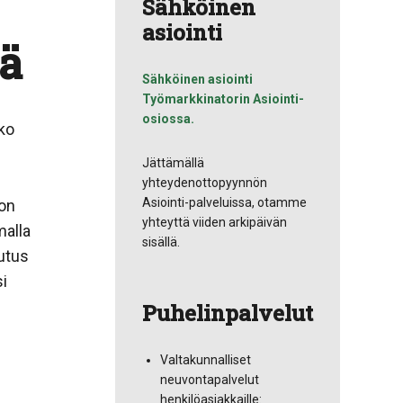
Sähköinen
asiointi
sä
Sähköinen asiointi
Työmarkkinatorin Asiointi-
osiossa.
nko
Jättämällä
yhteydenottopyynnön
Asiointi-palveluissa, otamme
 on
yhteyttä viiden arkipäivän
malla
sisällä.
utus
i
Puhelinpalvelut
Valtakunnalliset
neuvontapalvelut
henkilöasiakkaille: