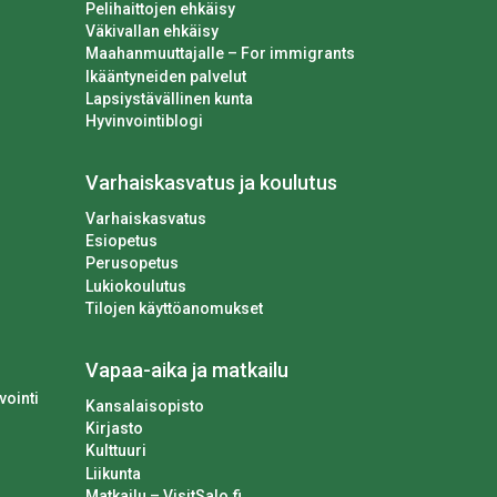
Pelihaittojen ehkäisy
Väkivallan ehkäisy
Maahanmuuttajalle – For immigrants
Ikääntyneiden palvelut
Lapsiystävällinen kunta
Hyvinvointiblogi
Varhaiskasvatus ja koulutus
Varhaiskasvatus
Esiopetus
Perusopetus
Lukiokoulutus
Tilojen käyttöanomukset
Vapaa-aika ja matkailu
vointi
Kansalaisopisto
Kirjasto
Kulttuuri
Liikunta
Matkailu – VisitSalo.fi