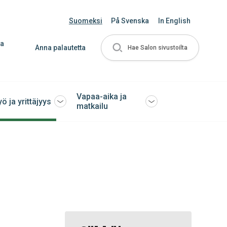
Suomeksi
På Svenska
In English
ja
Anna palautetta
Hae Salon sivustoilta
Vapaa-aika ja
yö ja yrittäjyys
Avaa
Avaa
matkailu
tai
tai
sulje
sulje
ko
alavalikko
alavalikko