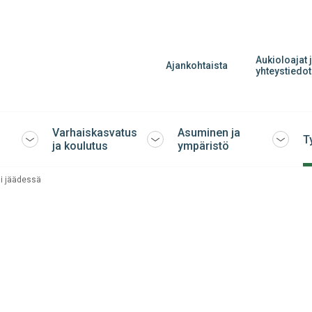
Aukioloajat 
Ajankohtaista
yhteystiedot
Varhaiskasvatus
Asuminen ja
T
Avaa
Avaa
Avaa
ja koulutus
ympäristö
tai
tai
tai
sulje
sulje
sulje
i jäädessä
alavalikko
alavalikko
alavalik