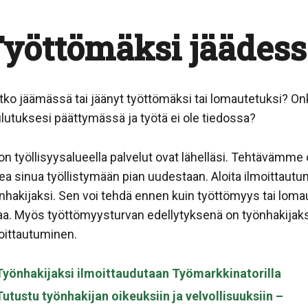
yöttömäksi jäädes
tko jäämässä tai jäänyt työttömäksi tai lomautetuksi? O
lutuksesi päättymässä ja työtä ei ole tiedossa?
on työllisyysalueella palvelut ovat lähelläsi. Tehtävämme
ea sinua työllistymään pian uudestaan. Aloita ilmoittautu
nhakijaksi. Sen voi tehdä ennen kuin työttömyys tai loma
aa. Myös työttömyysturvan edellytyksenä on työnhakijaks
oittautuminen.
Työnhakijaksi ilmoittaudutaan Työmarkkinatorilla
Tutustu työnhakijan oikeuksiin ja velvollisuuksiin –