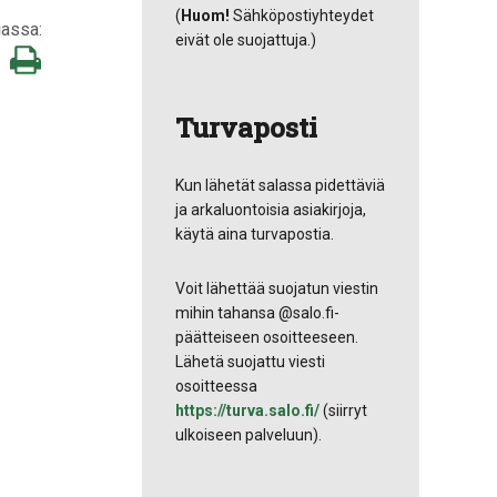
(
Huom!
Sähköpostiyhteydet
iassa:
eivät ole suojattuja.)
Tulosta
ä
tämä
titse
tsApp:ssa
sivu
Turvaposti
Kun lähetät salassa pidettäviä
ja arkaluontoisia asiakirjoja,
käytä aina turvapostia.
Voit lähettää suojatun viestin
mihin tahansa @salo.fi-
päätteiseen osoitteeseen.
Lähetä suojattu viesti
osoitteessa
https://turva.salo.fi/
(siirryt
ulkoiseen palveluun).