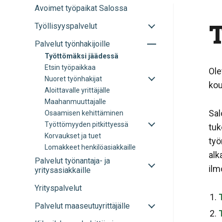
Avoimet työpaikat Salossa
T
Avaa
Työllisyyspalvelut
tai
Avaa
Palvelut työnhakijoille
sulje
tai
alavalikko
Työttömäksi jäädessä
sulje
Etsin työpaikkaa
Ole
alavalikko
Avaa
Nuoret työnhakijat
kou
tai
Aloittavalle yrittäjälle
sulje
Maahanmuuttajalle
alavalikko
Sal
Osaamisen kehittäminen
Avaa
Työttömyyden pitkittyessä
tuk
tai
Korvaukset ja tuet
sulje
työ
Lomakkeet henkilöasiakkaille
alavalikko
alk
Avaa
Palvelut työnantaja- ja
ilm
tai
yritysasiakkaille
sulje
Yrityspalvelut
alavalikko
Avaa
Palvelut maaseutuyrittäjälle
tai