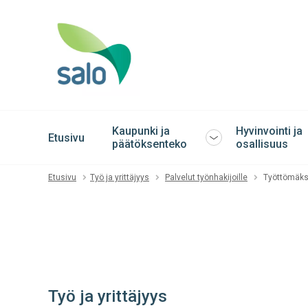
Kaupunki ja
Hyvinvointi ja
Etusivu
Avaa
päätöksenteko
osallisuus
tai
sulje
Etusivu
Työ ja yrittäjyys
Palvelut työnhakijoille
Työttömäks
alavalikko
Työ ja yrittäjyys