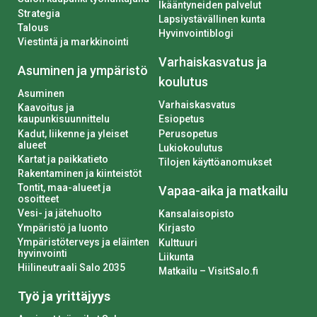
Ikääntyneiden palvelut
Strategia
Lapsiystävällinen kunta
Talous
Hyvinvointiblogi
Viestintä ja markkinointi
Varhaiskasvatus ja
Asuminen ja ympäristö
koulutus
Asuminen
Varhaiskasvatus
Kaavoitus ja
kaupunkisuunnittelu
Esiopetus
Kadut, liikenne ja yleiset
Perusopetus
alueet
Lukiokoulutus
Kartat ja paikkatieto
Tilojen käyttöanomukset
Rakentaminen ja kiinteistöt
Tontit, maa-alueet ja
Vapaa-aika ja matkailu
osoitteet
Vesi- ja jätehuolto
Kansalaisopisto
Ympäristö ja luonto
Kirjasto
Ympäristöterveys ja eläinten
Kulttuuri
hyvinvointi
Liikunta
Hiilineutraali Salo 2035
Matkailu – VisitSalo.fi
Työ ja yrittäjyys