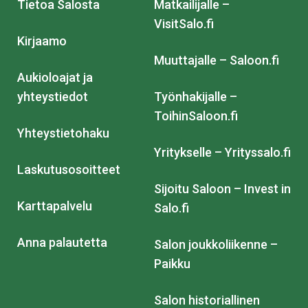
Tietoa Salosta
Matkailijalle –
VisitSalo.fi
Kirjaamo
Muuttajalle – Saloon.fi
Aukioloajat ja
yhteystiedot
Työnhakijalle –
ToihinSaloon.fi
Yhteystietohaku
Yritykselle – Yrityssalo.fi
Laskutusosoitteet
Sijoitu Saloon – Invest in
Karttapalvelu
Salo.fi
Anna palautetta
Salon joukkoliikenne –
Paikku
Salon historiallinen