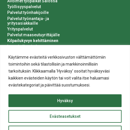
Avoimet työpaikat Salossa
Työllisyyspalvelut
Palvelut työnhakijoille
Palvelut työnantaja- ja
yritysasiakkaille
Yrityspalvelut
Palvelut maaseutuyrittäjälle
Kilpailukyvyn kehittäminen
Luvat ja ilmoitukset
Kaupungin hankinnat
Käytämme evästeitä verkkosivuston välttämättömiin
toimintoihin sekä tilastollisiin ja markkinoinnillisiin
tarkoituksiin. Klikkaamalla ‘Hyväksy’ osoitat hyväksyväsi
kaikkien evästeiden käytön tai voit valita itse haluamasi
evästekategoriat ja päivittää suostumuksesi.
Tietosuoja
Hyväksy
Evästeiden käyttö
Saavutettavuusseloste
Evästeasetukset
ylös
© 2020 Salon kaupunki