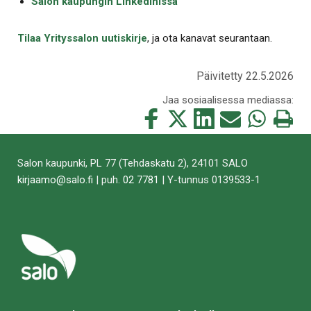
Salon kaupungin LinkedInissä
Tilaa Yrityssalon uutiskirje
, ja ota kanavat seurantaan.
Päivitetty 22.5.2026
Jaa sosiaalisessa mediassa:
Jaa
Jaa
Jaa
Jaa
Jaa
Tulosta
tämä
tämä
tämä
tämä
tämä
tämä
Facebookissa
Twitterissä
LinkedIn:ssä
sähköpostitse
WhatsApp:ss
sivu
Salon kaupunki, PL 77 (Tehdaskatu 2), 24101 SALO
kirjaamo@salo.fi
| puh.
02 7781
| Y-tunnus 0139533-1