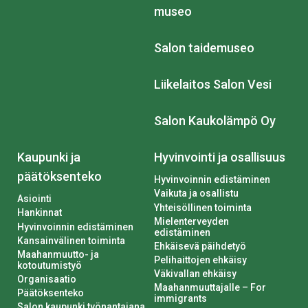
museo
Salon taidemuseo
Liikelaitos Salon Vesi
Salon Kaukolämpö Oy
Kaupunki ja
Hyvinvointi ja osallisuus
päätöksenteko
Hyvinvoinnin edistäminen
Vaikuta ja osallistu
Asiointi
Yhteisöllinen toiminta
Hankinnat
Mielenterveyden
Hyvinvoinnin edistäminen
edistäminen
Kansainvälinen toiminta
Ehkäisevä päihdetyö
Maahanmuutto- ja
Pelihaittojen ehkäisy
kotoutumistyö
Väkivallan ehkäisy
Organisaatio
Maahanmuuttajalle – For
Päätöksenteko
immigrants
Salon kaupunki työnantajana