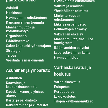
Hyvinvoinnin edistäminen
Vaikuta ja osallistu
Asiointi
Yhteisöllinen toiminta
Hankinnat
Mielenterveyden
Hyvinvoinnin edistäminen
edistäminen
Kansainvälinen toiminta
Ehkäisevä päihdetyö
Maahanmuutto- ja
Pelihaittojen ehkäisy
kotoutumistyö
Väkivallan ehkäisy
Organisaatio
Maahanmuuttajalle – For
Päätöksenteko
immigrants
Salon kaupunki työnantajana
Ikääntyneiden palvelut
Strategia
Lapsiystävällinen kunta
Talous
Hyvinvointiblogi
Viestintä ja markkinointi
Varhaiskasvatus ja
Asuminen ja ympäristö
koulutus
Asuminen
Varhaiskasvatus
Kaavoitus ja
kaupunkisuunnittelu
Esiopetus
Kadut, liikenne ja yleiset
Perusopetus
alueet
Lukiokoulutus
Kartat ja paikkatieto
Tilojen käyttöanomukset
Rakentaminen ja kiinteistöt