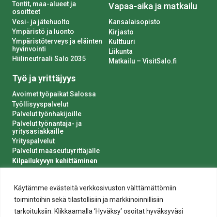
Tontit, maa-alueet ja
Vapaa-aika ja matkailu
osoitteet
Vesi- ja jätehuolto
Kansalaisopisto
Ympäristö ja luonto
Kirjasto
Ympäristöterveys ja eläinten
Kulttuuri
hyvinvointi
Liikunta
Hiilineutraali Salo 2035
Matkailu – VisitSalo.fi
Työ ja yrittäjyys
Avoimet työpaikat Salossa
Työllisyyspalvelut
Palvelut työnhakijoille
Palvelut työnantaja- ja
yritysasiakkaille
Yrityspalvelut
Palvelut maaseutuyrittäjälle
Kilpailukyvyn kehittäminen
Luvat ja ilmoitukset
Kaupungin hankinnat
Käytämme evästeitä verkkosivuston välttämättömiin
toimintoihin sekä tilastollisiin ja markkinoinnillisiin
tarkoituksiin. Klikkaamalla ‘Hyväksy’ osoitat hyväksyväsi