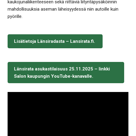
kaukojunaliikenteeseen sekä riittäviä liityntäpysäköinnin
mahdollisuuksia aseman läheisyydessä niin autoille kuin
pyörille.
Lisätietoja Länsiradasta – Lansirata.fi.
Länsirata asukastilaisuus 25.11.2025 – linkki
Salon kaupungin YouTube-kanavalle.