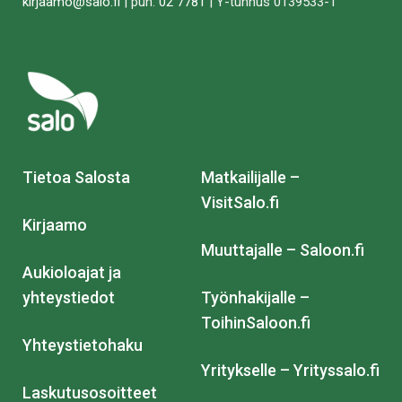
kirjaamo@salo.fi
| puh.
02 7781
| Y-tunnus 0139533-1
Tietoa Salosta
Matkailijalle –
VisitSalo.fi
Kirjaamo
Muuttajalle – Saloon.fi
Aukioloajat ja
yhteystiedot
Työnhakijalle –
ToihinSaloon.fi
Yhteystietohaku
Yritykselle – Yrityssalo.fi
Laskutusosoitteet