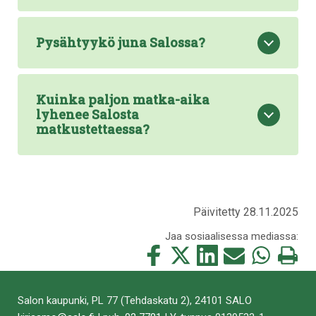
Pysähtyykö juna Salossa?
Kuinka paljon matka-aika
lyhenee Salosta
matkustettaessa?
Päivitetty 28.11.2025
Jaa sosiaalisessa mediassa:
Jaa
Jaa
Jaa
Jaa
Jaa
Tulosta
tämä
tämä
tämä
tämä
tämä
tämä
Facebookissa
Twitterissä
LinkedIn:ssä
sähköpostitse
WhatsApp:ss
sivu
Salon kaupunki, PL 77 (Tehdaskatu 2), 24101 SALO