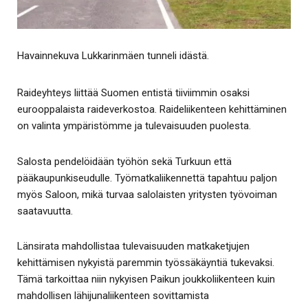
Havainnekuva Lukkarinmäen tunneli idästä.
Raideyhteys liittää Suomen entistä tiiviimmin osaksi
eurooppalaista raideverkostoa. Raideliikenteen kehittäminen
on valinta ympäristömme ja tulevaisuuden puolesta.
Salosta pendelöidään työhön sekä Turkuun että
pääkaupunkiseudulle. Työmatkaliikennettä tapahtuu paljon
myös Saloon, mikä turvaa salolaisten yritysten työvoiman
saatavuutta.
Länsirata mahdollistaa tulevaisuuden matkaketjujen
kehittämisen nykyistä paremmin työssäkäyntiä tukevaksi.
Tämä tarkoittaa niin nykyisen Paikun joukkoliikenteen kuin
mahdollisen lähijunaliikenteen sovittamista