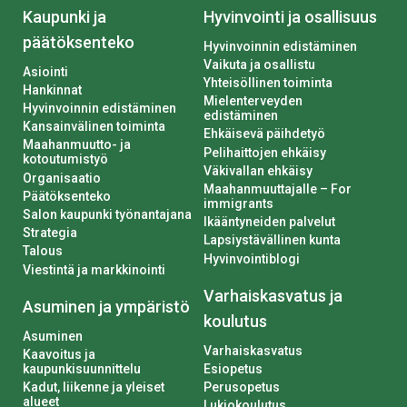
Kaupunki ja
Hyvinvointi ja osallisuus
päätöksenteko
Hyvinvoinnin edistäminen
Vaikuta ja osallistu
Asiointi
Yhteisöllinen toiminta
Hankinnat
Mielenterveyden
Hyvinvoinnin edistäminen
edistäminen
Kansainvälinen toiminta
Ehkäisevä päihdetyö
Maahanmuutto- ja
Pelihaittojen ehkäisy
kotoutumistyö
Väkivallan ehkäisy
Organisaatio
Maahanmuuttajalle – For
Päätöksenteko
immigrants
Salon kaupunki työnantajana
Ikääntyneiden palvelut
Strategia
Lapsiystävällinen kunta
Talous
Hyvinvointiblogi
Viestintä ja markkinointi
Varhaiskasvatus ja
Asuminen ja ympäristö
koulutus
Asuminen
Varhaiskasvatus
Kaavoitus ja
kaupunkisuunnittelu
Esiopetus
Kadut, liikenne ja yleiset
Perusopetus
alueet
Lukiokoulutus