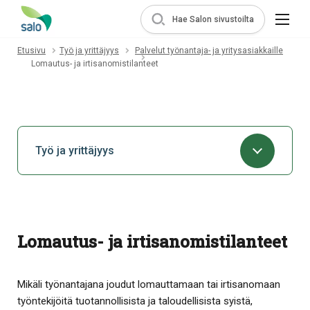
Hae Salon sivustoilta
Etusivu
Työ ja yrittäjyys
Palvelut työnantaja- ja yritysasiakkaille
Lomautus- ja irtisanomistilanteet
Työ ja yrittäjyys
Lomautus- ja irtisanomistilanteet
Mikäli työnantajana joudut lomauttamaan tai irtisanomaan
työntekijöitä tuotannollisista ja taloudellisista syistä,