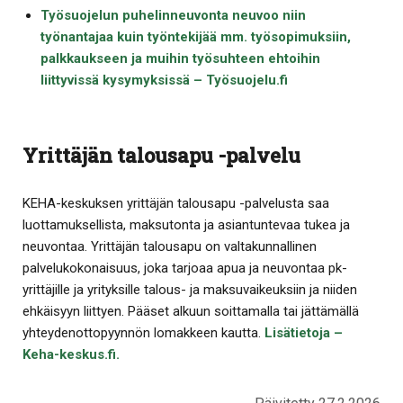
Työsuojelun puhelinneuvonta neuvoo niin
työnantajaa kuin työntekijää mm. työsopimuksiin,
palkkaukseen ja muihin työsuhteen ehtoihin
liittyvissä kysymyksissä – Työsuojelu.fi
Yrittäjän talousapu -palvelu
KEHA-keskuksen yrittäjän talousapu -palvelusta saa
luottamuksellista, maksutonta ja asiantuntevaa tukea ja
neuvontaa. Yrittäjän talousapu on valtakunnallinen
palvelukokonaisuus, joka tarjoaa apua ja neuvontaa pk-
yrittäjille ja yrityksille talous- ja maksuvaikeuksiin ja niiden
ehkäisyyn liittyen. Pääset alkuun soittamalla tai jättämällä
yhteydenottopyynnön lomakkeen kautta.
Lisätietoja –
Keha-keskus.fi.