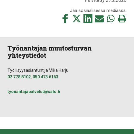
Päivitetty 27.2.2026
Jaa sosiaalisessa mediassa:
Jaa
Jaa
Jaa
Jaa
Jaa
Tulosta
tämä
tämä
tämä
tämä
tämä
tämä
Facebookissa
Twitterissä
LinkedIn:ssä
sähköpostitse
WhatsApp:ss
sivu
Työnantajan muutosturvan
yhteystiedot
Työllisyysasiantuntija Mika Harju
02 778 8102
,
050 473 6163
tyonantajapalvelut@salo.fi