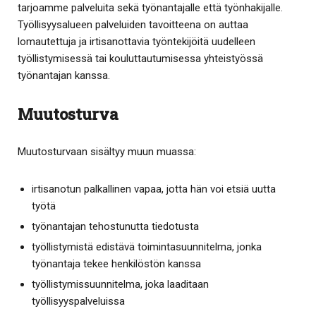
tarjoamme palveluita sekä työnantajalle että työnhakijalle.
Työllisyysalueen palveluiden tavoitteena on auttaa
lomautettuja ja irtisanottavia työntekijöitä uudelleen
työllistymisessä tai kouluttautumisessa yhteistyössä
työnantajan kanssa.
Muutosturva
Muutosturvaan sisältyy muun muassa:
irtisanotun palkallinen vapaa, jotta hän voi etsiä uutta
työtä
työnantajan tehostunutta tiedotusta
työllistymistä edistävä toimintasuunnitelma, jonka
työnantaja tekee henkilöstön kanssa
työllistymissuunnitelma, joka laaditaan
työllisyyspalveluissa