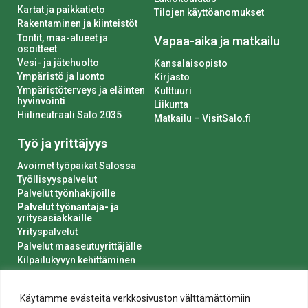
Kartat ja paikkatieto
Tilojen käyttöanomukset
Rakentaminen ja kiinteistöt
Tontit, maa-alueet ja
Vapaa-aika ja matkailu
osoitteet
Vesi- ja jätehuolto
Kansalaisopisto
Ympäristö ja luonto
Kirjasto
Ympäristöterveys ja eläinten
Kulttuuri
hyvinvointi
Liikunta
Hiilineutraali Salo 2035
Matkailu – VisitSalo.fi
Työ ja yrittäjyys
Avoimet työpaikat Salossa
Työllisyyspalvelut
Palvelut työnhakijoille
Palvelut työnantaja- ja
yritysasiakkaille
Yrityspalvelut
Palvelut maaseutuyrittäjälle
Kilpailukyvyn kehittäminen
Luvat ja ilmoitukset
Kaupungin hankinnat
Käytämme evästeitä verkkosivuston välttämättömiin