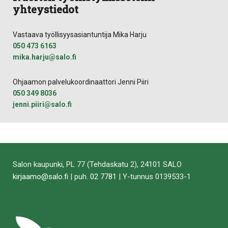
yhteystiedot
Vastaava työllisyysasiantuntija Mika Harju
050 473 6163
mika.harju@salo.fi
Ohjaamon palvelukoordinaattori Jenni Piiri
050 349 8036
jenni.piiri@salo.fi
Salon kaupunki, PL 77 (Tehdaskatu 2), 24101 SALO
kirjaamo@salo.fi
| puh.
02 7781
| Y-tunnus 0139533-1