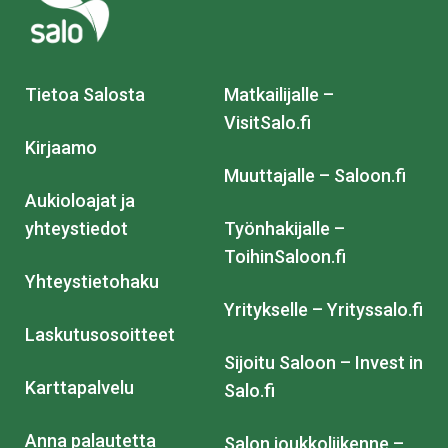
Tietoa Salosta
Matkailijalle –
VisitSalo.fi
Kirjaamo
Muuttajalle – Saloon.fi
Aukioloajat ja
yhteystiedot
Työnhakijalle –
ToihinSaloon.fi
Yhteystietohaku
Yritykselle – Yrityssalo.fi
Laskutusosoitteet
Sijoitu Saloon – Invest in
Karttapalvelu
Salo.fi
Anna palautetta
Salon joukkoliikenne –