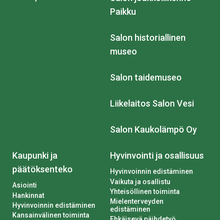
Paikku
Salon historiallinen
museo
Salon taidemuseo
Liikelaitos Salon Vesi
Salon Kaukolämpö Oy
Kaupunki ja
Hyvinvointi ja osallisuus
päätöksenteko
Hyvinvoinnin edistäminen
Vaikuta ja osallistu
Asiointi
Yhteisöllinen toiminta
Hankinnat
Mielenterveyden
Hyvinvoinnin edistäminen
edistäminen
Kansainvälinen toiminta
Ehkäisevä päihdetyö