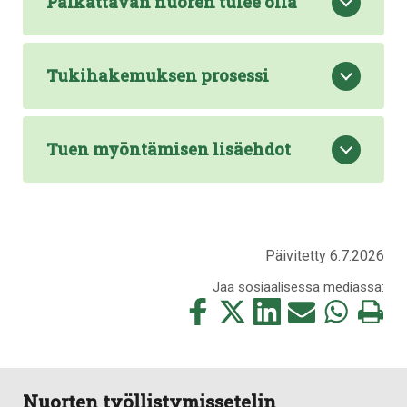
Palkattavan nuoren tulee olla
Tukihakemuksen prosessi
Tuen myöntämisen lisäehdot
Päivitetty 6.7.2026
Jaa sosiaalisessa mediassa:
Jaa
Jaa
Jaa
Jaa
Jaa
Tulosta
tämä
tämä
tämä
tämä
tämä
tämä
Facebookissa
Twitterissä
LinkedIn:ssä
sähköpostitse
WhatsApp:ss
sivu
Nuorten työllistymissetelin