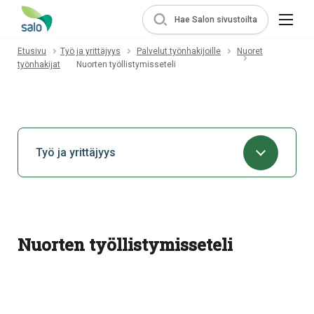
Hae Salon sivustoilta
Etusivu
Työ ja yrittäjyys
Palvelut työnhakijoille
Nuoret
työnhakijat
Nuorten työllistymisseteli
Työ ja yrittäjyys
Nuorten työllistymisseteli