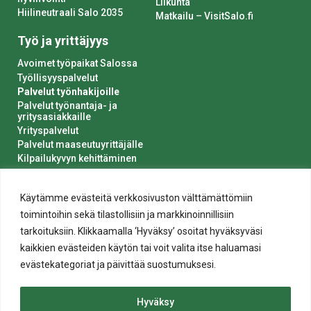
Liikunta
Hiilineutraali Salo 2035
Matkailu – VisitSalo.fi
Työ ja yrittäjyys
Avoimet työpaikat Salossa
Työllisyyspalvelut
Palvelut työnhakijoille
Palvelut työnantaja- ja
yritysasiakkaille
Yrityspalvelut
Palvelut maaseutuyrittäjälle
Kilpailukyvyn kehittäminen
Luvat ja ilmoitukset
Kaupungin hankinnat
Käytämme evästeitä verkkosivuston välttämättömiin
toimintoihin sekä tilastollisiin ja markkinoinnillisiin
tarkoituksiin. Klikkaamalla ‘Hyväksy’ osoitat hyväksyväsi
kaikkien evästeiden käytön tai voit valita itse haluamasi
evästekategoriat ja päivittää suostumuksesi.
Tietosuoja
Hyväksy