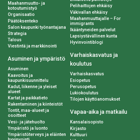
Maahanmuutto- ja
Pelihaittojen ehkäisy
kotoutumistyö
Väkivallan ehkäisy
Organisaatio
Maahanmuuttajalle – For
Päätöksenteko
immigrants
Salon kaupunki työnantajana
Ikääntyneiden palvelut
Strategia
Lapsiystävällinen kunta
Talous
Hyvinvointiblogi
Viestintä ja markkinointi
Varhaiskasvatus ja
Asuminen ja ympäristö
koulutus
Asuminen
Varhaiskasvatus
Kaavoitus ja
kaupunkisuunnittelu
Esiopetus
Kadut, liikenne ja yleiset
Perusopetus
alueet
Lukiokoulutus
Kartat ja paikkatieto
Tilojen käyttöanomukset
Rakentaminen ja kiinteistöt
Tontit, maa-alueet ja
Vapaa-aika ja matkailu
osoitteet
Vesi- ja jätehuolto
Kansalaisopisto
Ympäristö ja luonto
Kirjasto
Ympäristöterveys ja eläinten
Kulttuuri
hyvinvointi