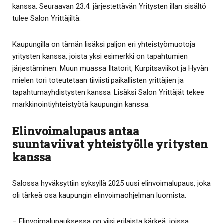
kanssa. Seuraavan 23.4. järjestettävän Yritysten illan sisältö
tulee Salon Yrittäjiltä.
Kaupungilla on tämän lisäksi paljon eri yhteistyömuotoja
yritysten kanssa, joista yksi esimerkki on tapahtumien
järjestäminen. Muun muassa Iltatorit, Kurpitsaviikot ja Hyvän
mielen tori toteutetaan tiiviisti paikallisten yrittäjien ja
tapahtumayhdistysten kanssa. Lisäksi Salon Yrittäjät tekee
markkinointiyhteistyötä kaupungin kanssa.
Elinvoimalupaus antaa
suuntaviivat yhteistyölle yritysten
kanssa
Salossa hyväksyttiin syksyllä 2025 uusi elinvoimalupaus, joka
oli tärkeä osa kaupungin elinvoimaohjelman luomista.
– Elinvoimalupauksessa on viisi erilaista kärkeä, joissa