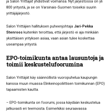
ja Salon Yrittäjät yhdistivät voimansa. Nyt järjestössä on yli
800 yritystä, ja se on Varsinais-Suomen toiseksi suurin
yrittäjäjärjestö.
Salon Yrittäjien hallituksen puheenjohtaja
Jari-Pekka
Stenroos
kuitenkin teroittaa, että järjestö ei aja minkään
yksittäisen yrityksen asiaa, vaan asian tulee koskettaa
useampaa yritystä.
EPO-toimikunta antaa lausuntoja ja
toimii keskustelufoorumina
Salon Yrittäjät käy säännöllistä vuoropuhelua kaupungin
kanssa muun muassa Elinkeinopoliittisen toimikunnan (EPO)
tapaamisten kautta.
– EPO-toimikunta on foorumi, jossa käydään keskustelua
jatkuvasti eri teemoista. Esimerkiksi seuraavassa