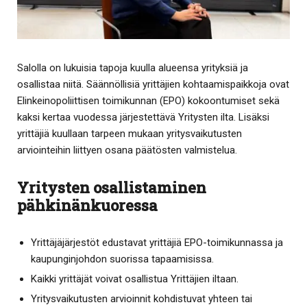
Salolla on lukuisia tapoja kuulla alueensa yrityksiä ja
osallistaa niitä. Säännöllisiä yrittäjien kohtaamispaikkoja ovat
Elinkeinopoliittisen toimikunnan (EPO) kokoontumiset sekä
kaksi kertaa vuodessa järjestettävä Yritysten ilta. Lisäksi
yrittäjiä kuullaan tarpeen mukaan yritysvaikutusten
arviointeihin liittyen osana päätösten valmistelua.
Yritysten osallistaminen
pähkinänkuoressa
Yrittäjäjärjestöt edustavat yrittäjiä EPO-toimikunnassa ja
kaupunginjohdon suorissa tapaamisissa.
Kaikki yrittäjät voivat osallistua Yrittäjien iltaan.
Yritysvaikutusten arvioinnit kohdistuvat yhteen tai