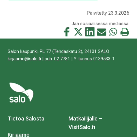
Päivitetty 23.3.2026
Jaa sosiaalisessa mediassa:
Jaa
Jaa
Jaa
Jaa
Jaa
Tulosta
tämä
tämä
tämä
tämä
tämä
tämä
Facebookissa
Twitterissä
LinkedIn:ssä
sähköpostitse
WhatsApp:ss
sivu
Salon kaupunki, PL 77 (Tehdaskatu 2), 24101 SALO
kirjaamo@salo.fi
| puh.
02 7781
| Y-tunnus 0139533-1
Tietoa Salosta
Matkailijalle –
VisitSalo.fi
Kirjaamo