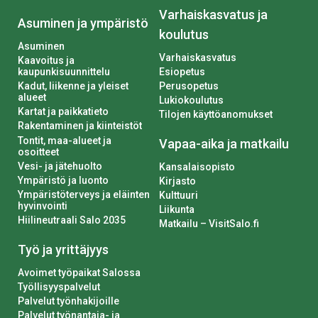
Varhaiskasvatus ja
Asuminen ja ympäristö
koulutus
Asuminen
Varhaiskasvatus
Kaavoitus ja
kaupunkisuunnittelu
Esiopetus
Kadut, liikenne ja yleiset
Perusopetus
alueet
Lukiokoulutus
Kartat ja paikkatieto
Tilojen käyttöanomukset
Rakentaminen ja kiinteistöt
Tontit, maa-alueet ja
Vapaa-aika ja matkailu
osoitteet
Vesi- ja jätehuolto
Kansalaisopisto
Ympäristö ja luonto
Kirjasto
Ympäristöterveys ja eläinten
Kulttuuri
hyvinvointi
Liikunta
Hiilineutraali Salo 2035
Matkailu – VisitSalo.fi
Työ ja yrittäjyys
Avoimet työpaikat Salossa
Työllisyyspalvelut
Palvelut työnhakijoille
Palvelut työnantaja- ja