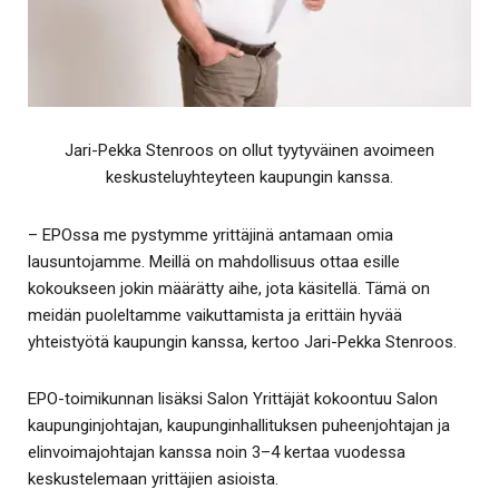
Jari-Pekka Stenroos on ollut tyytyväinen avoimeen
keskusteluyhteyteen kaupungin kanssa.
– EPOssa me pystymme yrittäjinä antamaan omia
lausuntojamme. Meillä on mahdollisuus ottaa esille
kokoukseen jokin määrätty aihe, jota käsitellä. Tämä on
meidän puoleltamme vaikuttamista ja erittäin hyvää
yhteistyötä kaupungin kanssa, kertoo Jari-Pekka Stenroos.
EPO-toimikunnan lisäksi Salon Yrittäjät kokoontuu Salon
kaupunginjohtajan, kaupunginhallituksen puheenjohtajan ja
elinvoimajohtajan kanssa noin 3–4 kertaa vuodessa
keskustelemaan yrittäjien asioista.