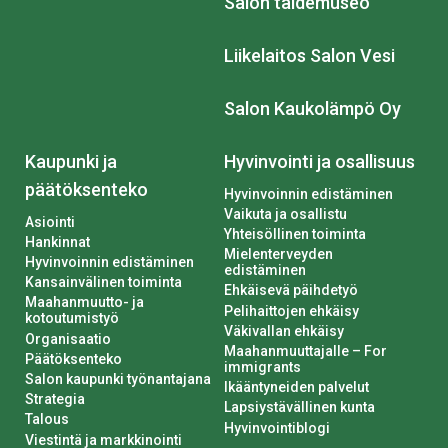
Salon taidemuseo
Liikelaitos Salon Vesi
Salon Kaukolämpö Oy
Kaupunki ja
Hyvinvointi ja osallisuus
päätöksenteko
Hyvinvoinnin edistäminen
Vaikuta ja osallistu
Asiointi
Yhteisöllinen toiminta
Hankinnat
Mielenterveyden
Hyvinvoinnin edistäminen
edistäminen
Kansainvälinen toiminta
Ehkäisevä päihdetyö
Maahanmuutto- ja
Pelihaittojen ehkäisy
kotoutumistyö
Väkivallan ehkäisy
Organisaatio
Maahanmuuttajalle – For
Päätöksenteko
immigrants
Salon kaupunki työnantajana
Ikääntyneiden palvelut
Strategia
Lapsiystävällinen kunta
Talous
Hyvinvointiblogi
Viestintä ja markkinointi