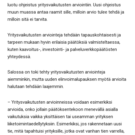
luotu ohjeistus yritysvaikutusten arviointiin. Uusi ohjeistus
muun muassa antaa raamit sille, milloin arvio tulee tehdä ja
milloin sitä ei tarvita.
Yritysvaikutusten arviointeja tehdään tapauskohtaisesti ja
tarpeen mukaan hyvin erilaisia päätöksiä valmisteltaessa,
kuten kaavoitus-, investointi- ja palveluverkkopäätösten
yhteydessä.
Salossa on toki tehty yritysvaikutusten arviointeja
aiemminkin, mutta uuden elinvoimalupauksen myötä arvioita
halutaan tehdään laajemmin.
– Yritysvaikutusten arvioinneissa voidaan esimerkiksi
arvioida, onko jollain päätöksentekoon menevällä asialla
vaikutuksia vaikka yksittäisen tai useamman yrityksen
liiketoimintaedellytyksiin. Esimerkiksi, jos rakennetaan uusi
tie, mitä tapahtuisi yrityksille, jotka ovat vanhan tien varrella,