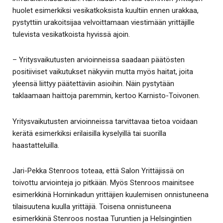
huolet esimerkiksi vesikatkoksista kuultiin ennen urakkaa,
pystyttiin urakoitsijaa velvoittamaan viestimään yrittäjille
tulevista vesikatkoista hyvissä ajoin.
– Yritysvaikutusten arvioinneissa saadaan päätösten
positiiviset vaikutukset näkyviin mutta myös haitat, joita
yleensä liittyy päätettäviin asioihin. Näin pystytään
taklaamaan haittoja paremmin, kertoo Karnisto-Toivonen.
Yritysvaikutusten arvioinneissa tarvittavaa tietoa voidaan
kerätä esimerkiksi erilaisilla kyselyillä tai suorilla
haastatteluilla.
Jari-Pekka Stenroos toteaa, että Salon Yrittäjissä on
toivottu arviointeja jo pitkään. Myös Stenroos mainitsee
esimerkkinä Horninkadun yrittäjien kuulemisen onnistuneena
tilaisuutena kuulla yrittäjiä. Toisena onnistuneena
esimerkkinä Stenroos nostaa Turuntien ja Helsingintien