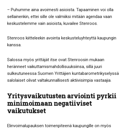
– Puhumme aina avoimesti asioista. Tapaaminen voi olla
sellainenkin, ettei sille ole valmiiksi mitään agendaa vaan
keskustelemme vain asioista, kuvailee Stenroos.
Stenroos kiitteleekin avointa keskusteluyhteyttä kaupungin
kanssa.
Salossa myös yrittäjät itse ovat Stenroosin mukaan
heränneet vaikuttamismahdollisuuksiinsa, sillä juuri
sulkeutuneessa Suomen Yrittäjien kuntabarometrikyselyssä
salolaiset olivat valtakunnallisesti aktiivisimpia vastaajia.
Yritysvaikutusten arviointi pyrkii
minimoimaan negatiiviset
vaikutukset
Elinvoimalupauksen toimenpiteenä kaupungille on myös