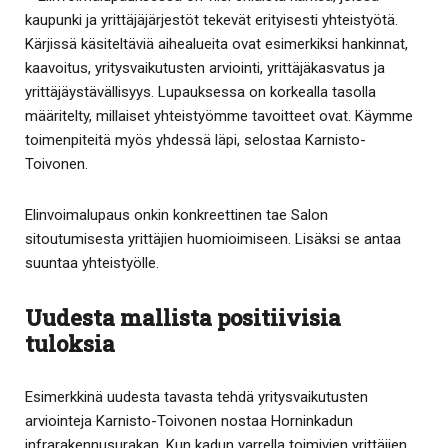
kaupunki ja yrittäjäjärjestöt tekevät erityisesti yhteistyötä.
Kärjissä käsiteltäviä aihealueita ovat esimerkiksi hankinnat,
kaavoitus, yritysvaikutusten arviointi, yrittäjäkasvatus ja
yrittäjäystävällisyys. Lupauksessa on korkealla tasolla
määritelty, millaiset yhteistyömme tavoitteet ovat. Käymme
toimenpiteitä myös yhdessä läpi, selostaa Karnisto-
Toivonen.
Elinvoimalupaus onkin konkreettinen tae Salon
sitoutumisesta yrittäjien huomioimiseen. Lisäksi se antaa
suuntaa yhteistyölle.
Uudesta mallista positiivisia
tuloksia
Esimerkkinä uudesta tavasta tehdä yritysvaikutusten
arviointeja Karnisto-Toivonen nostaa Horninkadun
infrarakennusurakan. Kun kadun varrella toimivien yrittäjien