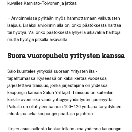
kuvailee Karnisto-Toivonen ja jatkaa:
– Arvioinneissa pyritään myös hahmottamaan vaikutusten
laajuus. Lisäksi arvioinnin alla on, onko päätöksestä haittaa
tai hyötyä. Vai onko päätöksestä lyhyellä aikavälillä haittoja
mutta hyötyjä pitkällä aikavälillä.
Suora vuoropuhelu yritysten kanssa
Salo kuuntelee yrityksiä suoraan Yritysten ilta -
tapahtumassa. Kyseessä on kaksi kertaa vuodessa
järjestettävä tilaisuus, jonka järjestäjänä on yhdessä
kaupungin kanssa Salon Yrittäjät. Tilaisuus on kuitenkin
kaikille avoin eikä vaadi yrittäjyysyhdistysten jäsenyyttä.
Paikalla on ollut yleensä noin 100–120 yrittäjää tai yrityksen
edustajaa sekä kaupungin päättäjiä ja johtoa.
Iltojen asiasisällöstä keskustellaan aina yhdessä kaupungin