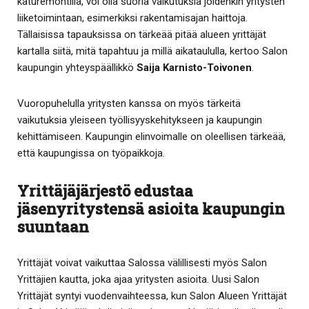
katuremontilla, voi olla suoria vaikutuksia joidenkin yritysten
liiketoimintaan, esimerkiksi rakentamisajan haittoja.
Tällaisissa tapauksissa on tärkeää pitää alueen yrittäjät
kartalla siitä, mitä tapahtuu ja millä aikataululla, kertoo Salon
kaupungin yhteyspäällikkö
Saija Karnisto-Toivonen
.
Vuoropuhelulla yritysten kanssa on myös tärkeitä
vaikutuksia yleiseen työllisyyskehitykseen ja kaupungin
kehittämiseen. Kaupungin elinvoimalle on oleellisen tärkeää,
että kaupungissa on työpaikkoja.
Yrittäjäjärjestö edustaa
jäsenyritystensä asioita kaupungin
suuntaan
Yrittäjät voivat vaikuttaa Salossa välillisesti myös Salon
Yrittäjien kautta, joka ajaa yritysten asioita. Uusi Salon
Yrittäjät syntyi vuodenvaihteessa, kun Salon Alueen Yrittäjät