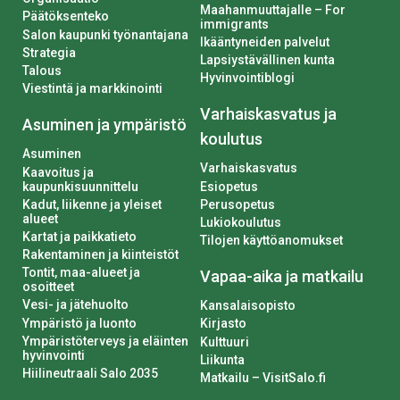
Maahanmuuttajalle – For
Päätöksenteko
immigrants
Salon kaupunki työnantajana
Ikääntyneiden palvelut
Strategia
Lapsiystävällinen kunta
Talous
Hyvinvointiblogi
Viestintä ja markkinointi
Varhaiskasvatus ja
Asuminen ja ympäristö
koulutus
Asuminen
Varhaiskasvatus
Kaavoitus ja
kaupunkisuunnittelu
Esiopetus
Kadut, liikenne ja yleiset
Perusopetus
alueet
Lukiokoulutus
Kartat ja paikkatieto
Tilojen käyttöanomukset
Rakentaminen ja kiinteistöt
Tontit, maa-alueet ja
Vapaa-aika ja matkailu
osoitteet
Vesi- ja jätehuolto
Kansalaisopisto
Ympäristö ja luonto
Kirjasto
Ympäristöterveys ja eläinten
Kulttuuri
hyvinvointi
Liikunta
Hiilineutraali Salo 2035
Matkailu – VisitSalo.fi