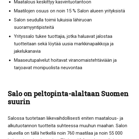
Maatalous keskittyy kasvintuotantoon
Maatilojen osuus on noin 15 % Salon alueen yrityksistä
Salon seudulla toimii lukuisia lähiruoan
suoramyyntipisteitä
Yrityssalo tukee tuottajia, jotka haluavat jalostaa
tuotteitaan sekä löytää uusia markkinapaikkoja ja
jakelukanavia
Maaseutupalvelut hoitavat viranomaistehtäviään ja
tarjoavat monipuolista neuvontaa
Salo on peltopinta-alaltaan Suomen
suurin
Salossa tuotetaan liikevaihdollisesti eniten maatalous- ja
alkutuotannon tuotteita suhteessa muuhun maahan. Salon
alueella on tällä hetkellä noin 760 maatilaa ja noin 55 000