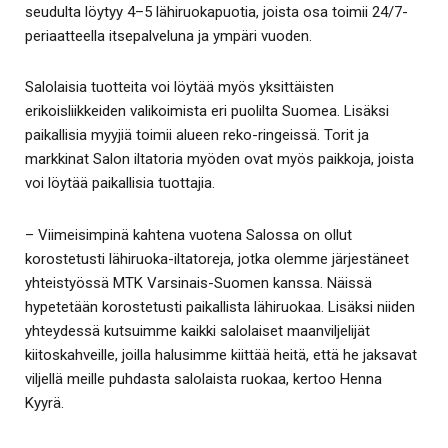
seudulta löytyy 4–5 lähiruokapuotia, joista osa toimii 24/7-
periaatteella itsepalveluna ja ympäri vuoden.
Salolaisia tuotteita voi löytää myös yksittäisten
erikoisliikkeiden valikoimista eri puolilta Suomea. Lisäksi
paikallisia myyjiä toimii alueen reko-ringeissä. Torit ja
markkinat Salon iltatoria myöden ovat myös paikkoja, joista
voi löytää paikallisia tuottajia.
– Viimeisimpinä kahtena vuotena Salossa on ollut
korostetusti lähiruoka-iltatoreja, jotka olemme järjestäneet
yhteistyössä MTK Varsinais-Suomen kanssa. Näissä
hypetetään korostetusti paikallista lähiruokaa. Lisäksi niiden
yhteydessä kutsuimme kaikki salolaiset maanviljelijät
kiitoskahveille, joilla halusimme kiittää heitä, että he jaksavat
viljellä meille puhdasta salolaista ruokaa, kertoo Henna
Kyyrä.