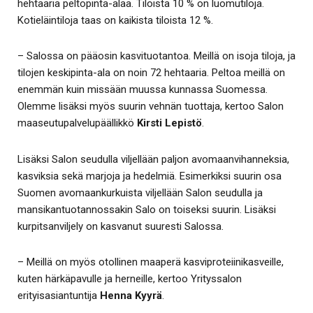
hehtaaria peltopinta-alaa. Tiloista 10 % on luomutiloja.
Kotieläintiloja taas on kaikista tiloista 12 %.
– Salossa on pääosin kasvituotantoa. Meillä on isoja tiloja, ja
tilojen keskipinta-ala on noin 72 hehtaaria. Peltoa meillä on
enemmän kuin missään muussa kunnassa Suomessa.
Olemme lisäksi myös suurin vehnän tuottaja, kertoo Salon
maaseutupalvelupäällikkö
Kirsti Lepistö
.
Lisäksi Salon seudulla viljellään paljon avomaanvihanneksia,
kasviksia sekä marjoja ja hedelmiä. Esimerkiksi suurin osa
Suomen avomaankurkuista viljellään Salon seudulla ja
mansikantuotannossakin Salo on toiseksi suurin. Lisäksi
kurpitsanviljely on kasvanut suuresti Salossa.
– Meillä on myös otollinen maaperä kasviproteiinikasveille,
kuten härkäpavulle ja herneille, kertoo Yrityssalon
erityisasiantuntija
Henna Kyyrä
.