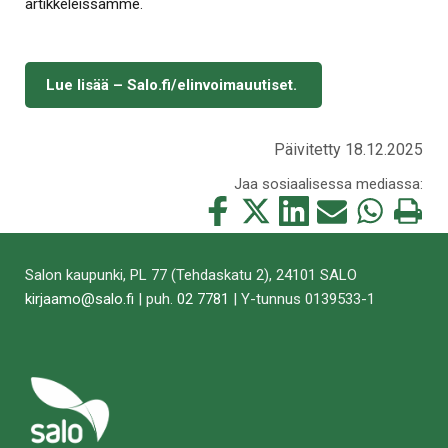
artikkeleissamme.
Lue lisää – Salo.fi/elinvoimauutiset.
Päivitetty 18.12.2025
Jaa sosiaalisessa mediassa:
Jaa
Jaa
Jaa
Jaa
Jaa
Tulosta
tämä
tämä
tämä
tämä
tämä
tämä
Facebookissa
Twitterissä
LinkedIn:ssä
sähköpostitse
WhatsApp:ss
sivu
Salon kaupunki, PL 77 (Tehdaskatu 2), 24101 SALO
kirjaamo@salo.fi
| puh.
02 7781
| Y-tunnus 0139533-1