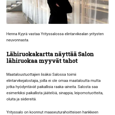
Henna Kyyrä vastaa Yrityssalossa elintarvikealan yritysten
neuvonnasta.
Lähiruokakartta näyttää Salon
lähiruokaa myyvät tahot
Maataloustuottajien lisäksi Salossa toimii
elintarvikejalostajia, joilla ei ole omaa maataloutta mutta
jotka hyödyntävät paikallisia raaka-aineita. Salosta saa
esimerkiksi paikallista jäätelöä, sinappia, leipomotuotteita,
oluita ja siidereitä.
Yrityssalo on koonnut maaseuturahoitteisen hankkeen