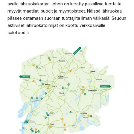
avulla lähiruokakartan, johon on kerätty paikallisia tuotteita
myyvät maatilat, puodit ja myyntipisteet. Näissä lähiruokaa
pääsee ostamaan suoraan tuottajilta ilman välikäsiä. Seudun
aktiiviset lähiruokatoimijat on koottu verkkosivuille
salofood.fi.