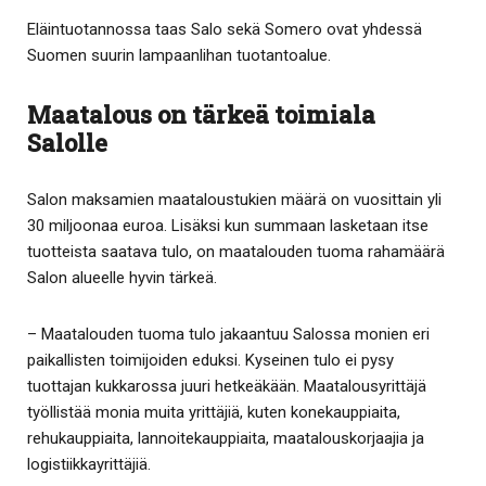
Eläintuotannossa taas Salo sekä Somero ovat yhdessä
Suomen suurin lampaanlihan tuotantoalue.
Maatalous on tärkeä toimiala
Salolle
Salon maksamien maataloustukien määrä on vuosittain yli
30 miljoonaa euroa. Lisäksi kun summaan lasketaan itse
tuotteista saatava tulo, on maatalouden tuoma rahamäärä
Salon alueelle hyvin tärkeä.
– Maatalouden tuoma tulo jakaantuu Salossa monien eri
paikallisten toimijoiden eduksi. Kyseinen tulo ei pysy
tuottajan kukkarossa juuri hetkeäkään. Maatalousyrittäjä
työllistää monia muita yrittäjiä, kuten konekauppiaita,
rehukauppiaita, lannoitekauppiaita, maatalouskorjaajia ja
logistiikkayrittäjiä.