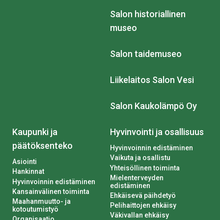
Salon historiallinen
museo
Salon taidemuseo
Liikelaitos Salon Vesi
Salon Kaukolämpö Oy
Kaupunki ja
Hyvinvointi ja osallisuus
päätöksenteko
Hyvinvoinnin edistäminen
Vaikuta ja osallistu
Asiointi
Yhteisöllinen toiminta
Hankinnat
Mielenterveyden
Hyvinvoinnin edistäminen
edistäminen
Kansainvälinen toiminta
Ehkäisevä päihdetyö
Maahanmuutto- ja
Pelihaittojen ehkäisy
kotoutumistyö
Väkivallan ehkäisy
Organisaatio