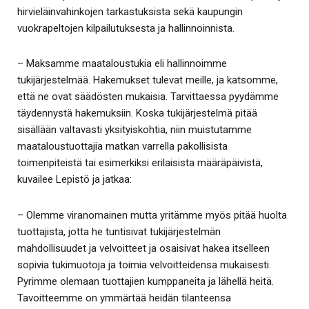
hirvieläinvahinkojen tarkastuksista sekä kaupungin
vuokrapeltojen kilpailutuksesta ja hallinnoinnista.
– Maksamme maataloustukia eli hallinnoimme
tukijärjestelmää. Hakemukset tulevat meille, ja katsomme,
että ne ovat säädösten mukaisia. Tarvittaessa pyydämme
täydennystä hakemuksiin. Koska tukijärjestelmä pitää
sisällään valtavasti yksityiskohtia, niin muistutamme
maataloustuottajia matkan varrella pakollisista
toimenpiteistä tai esimerkiksi erilaisista määräpäivistä,
kuvailee Lepistö ja jatkaa:
– Olemme viranomainen mutta yritämme myös pitää huolta
tuottajista, jotta he tuntisivat tukijärjestelmän
mahdollisuudet ja velvoitteet ja osaisivat hakea itselleen
sopivia tukimuotoja ja toimia velvoitteidensa mukaisesti.
Pyrimme olemaan tuottajien kumppaneita ja lähellä heitä.
Tavoitteemme on ymmärtää heidän tilanteensa