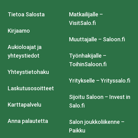
Tietoa Salosta
Matkailijalle –
VisitSalo.fi
Kirjaamo
Muuttajalle – Saloon.fi
Aukioloajat ja
yhteystiedot
Työnhakijalle –
ToihinSaloon.fi
Yhteystietohaku
Yritykselle – Yrityssalo.fi
Laskutusosoitteet
Sijoitu Saloon – Invest in
Karttapalvelu
Salo.fi
Anna palautetta
Salon joukkoliikenne –
Paikku