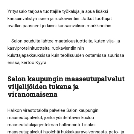
Yrityssalo tarjoaa tuottajille työkaluja ja apua lisäksi
kansainvälistymiseen ja ruokavientiin. Jotkut tuottajat
ovatkin päässeet jo kiinni kansainvälisiin markkinoihin.
– Salon seudulta lähtee maataloustuotteita, kuten vilja- ja
kasviproteiinituotteita, ruokavientiin niin
kuluttajapakkauksissa kuin teollisuuden ostamissa suurissa
erissä, kertoo Kyyrä.
Salon kaupungin maaseutupalvelut
viljelijöiden tukena ja
viranomaisena
Halikon virastotalolla palvelee Salon kaupungin
maaseutupalvelut, jonka ydintehtäviin kuuluu
maaseututukijärjestelmän hallinnointi. Lisäksi
maaseutupalvelut huolehtii hukkakauravalvonnasta, peto- ja