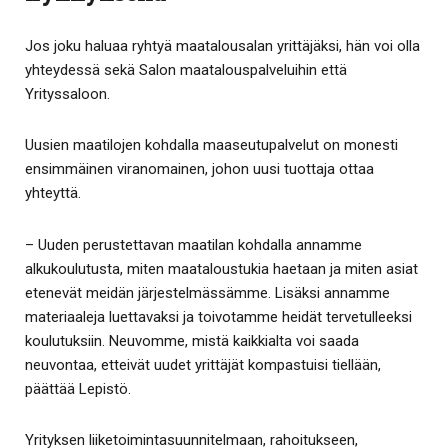
Jos joku haluaa ryhtyä maatalousalan yrittäjäksi, hän voi olla
yhteydessä sekä Salon maatalouspalveluihin että
Yrityssaloon.
Uusien maatilojen kohdalla maaseutupalvelut on monesti
ensimmäinen viranomainen, johon uusi tuottaja ottaa
yhteyttä.
– Uuden perustettavan maatilan kohdalla annamme
alkukoulutusta, miten maataloustukia haetaan ja miten asiat
etenevät meidän järjestelmässämme. Lisäksi annamme
materiaaleja luettavaksi ja toivotamme heidät tervetulleeksi
koulutuksiin. Neuvomme, mistä kaikkialta voi saada
neuvontaa, etteivät uudet yrittäjät kompastuisi tiellään,
päättää Lepistö.
Yrityksen liiketoimintasuunnitelmaan, rahoitukseen,