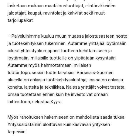
lasketaan mukaan maataloustuottajat, elintarvikkeiden
jalostajat, kaupat, ravintolat ja kahvilat sekä muut
tarjoilupaikat.
– Palveluihimme kuuluu muun muassa jalostusasteen nosto
ja tuotekehityksen tukeminen. Autamme yrittäjää löytämään
oikeat yhteistyökumppanit tuotteen kehittämiseen ja
löytämään, millaisille tuotteille on ylipäätään kysyntään.
Autamme myös hahmottamaan, millaisen
tuotantoprosessin tuote tarvitsisi. Varsinais-Suomen
alueella on erilaisia tuotekehitysalustoja, joissa on erilaisia
koneita, laitteita ja tekniikkaa. Näissä yrittäjät voivat testata
omaa tuotettaan ennen kuin he investoivat omaan
laitteistoon, selostaa Kyyrä.
Myös rahoituksen hakemiseen on mahdollista saada tukea
Yrityssalosta niin aloittavan kuin kasvavan yrityksen
tarpeisiin.