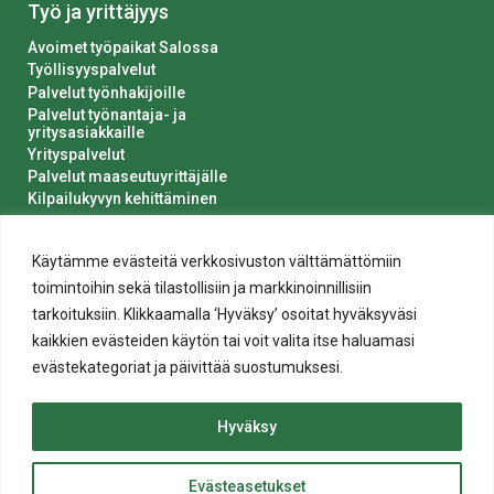
Työ ja yrittäjyys
Avoimet työpaikat Salossa
Työllisyyspalvelut
Palvelut työnhakijoille
Palvelut työnantaja- ja
yritysasiakkaille
Yrityspalvelut
Palvelut maaseutuyrittäjälle
Kilpailukyvyn kehittäminen
Luvat ja ilmoitukset
Kaupungin hankinnat
Käytämme evästeitä verkkosivuston välttämättömiin
toimintoihin sekä tilastollisiin ja markkinoinnillisiin
tarkoituksiin. Klikkaamalla ‘Hyväksy’ osoitat hyväksyväsi
kaikkien evästeiden käytön tai voit valita itse haluamasi
evästekategoriat ja päivittää suostumuksesi.
Tietosuoja
Hyväksy
Evästeiden käyttö
Saavutettavuusseloste
Evästeasetukset