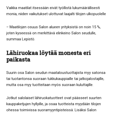
Vaikka maatilat itsessään eivät työllistä lukumäärällisesti
monia, niiden vaikutukset ulottuvat laajalti tilojen ulkopuolelle
– Maatilojen osuus Salon alueen yrityksistä on noin 15 %,
joten kyseessä on merkittävä elinkeino Salon seudulle,
summaa Lepistö.
Lähiruokaa löytää monesta eri
paikasta
Suurin osa Salon seudun maataloustuottajista myy satonsa
tai tuotantonsa suoraan tukkukauppiaille tai jatkojalostajille,
mutta osa myy tuotteitaan myös suoraan kuluttajille.
Jotkut salolaiset lähiruokatuotteet ovat päässeet suurten
kauppaketjujen hyllyille, ja osaa tuotteista myydään tilojen
ohessa toimivissa suoramyyntipisteissä. Lisäksi Salon