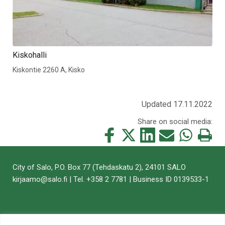
Kiskohalli
Kiskontie 2260 A, Kisko
Updated 17.11.2022
Share on social media:
Share
Share
Share
Share
Share
Print
this
this
this
this
this
this
on
on
on
by
on
page
City of Salo, P.O. Box 77 (Tehdaskatu 2), 24101 SALO
Facebook
Twitter
LinkedIn
Mail
WhatsApp
kirjaamo@salo.fi | Tel. +358 2 7781 | Business ID 0139533-1