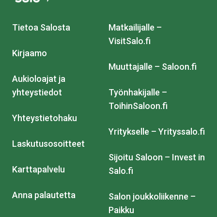
Tietoa Salosta
Matkailijalle –
VisitSalo.fi
Kirjaamo
Muuttajalle – Saloon.fi
Aukioloajat ja
yhteystiedot
Työnhakijalle –
ToihinSaloon.fi
Yhteystietohaku
Yritykselle – Yrityssalo.fi
Laskutusosoitteet
Sijoitu Saloon – Invest in
Karttapalvelu
Salo.fi
Anna palautetta
Salon joukkoliikenne –
Paikku