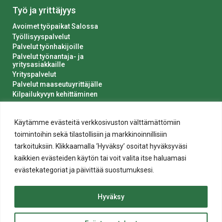
Työ ja yrittäjyys
Avoimet työpaikat Salossa
Työllisyyspalvelut
Palvelut työnhakijoille
Palvelut työnantaja- ja
yritysasiakkaille
Yrityspalvelut
Palvelut maaseutuyrittäjälle
Kilpailukyvyn kehittäminen
Luvat ja ilmoitukset
Kaupungin hankinnat
Käytämme evästeitä verkkosivuston välttämättömiin
toimintoihin sekä tilastollisiin ja markkinoinnillisiin
tarkoituksiin. Klikkaamalla ‘Hyväksy’ osoitat hyväksyväsi
kaikkien evästeiden käytön tai voit valita itse haluamasi
evästekategoriat ja päivittää suostumuksesi.
Tietosuoja
Hyväksy
Evästeiden käyttö
Saavutettavuusseloste