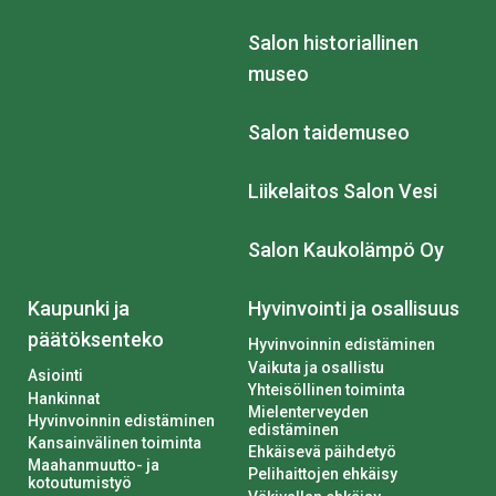
Salon historiallinen
museo
Salon taidemuseo
Liikelaitos Salon Vesi
Salon Kaukolämpö Oy
Kaupunki ja
Hyvinvointi ja osallisuus
päätöksenteko
Hyvinvoinnin edistäminen
Vaikuta ja osallistu
Asiointi
Yhteisöllinen toiminta
Hankinnat
Mielenterveyden
Hyvinvoinnin edistäminen
edistäminen
Kansainvälinen toiminta
Ehkäisevä päihdetyö
Maahanmuutto- ja
Pelihaittojen ehkäisy
kotoutumistyö