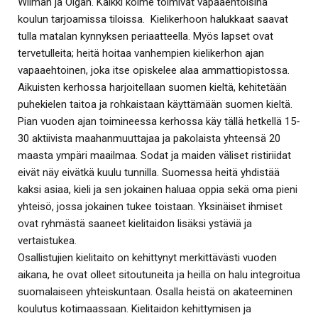
Wilman ja Olgan. Kaikki kolme toimivat vapaaehtoisina
koulun tarjoamissa tiloissa. Kielikerhoon halukkaat saavat
tulla matalan kynnyksen periaatteella. Myös lapset ovat
tervetulleita; heitä hoitaa vanhempien kielikerhon ajan
vapaaehtoinen, joka itse opiskelee alaa ammattiopistossa.
Aikuisten kerhossa harjoitellaan suomen kieltä, kehitetään
puhekielen taitoa ja rohkaistaan käyttämään suomen kieltä.
Pian vuoden ajan toimineessa kerhossa käy tällä hetkellä 15-
30 aktiivista maahanmuuttajaa ja pakolaista yhteensä 20
maasta ympäri maailmaa. Sodat ja maiden väliset ristiriidat
eivät näy eivätkä kuulu tunnilla. Suomessa heitä yhdistää
kaksi asiaa, kieli ja sen jokainen haluaa oppia sekä oma pieni
yhteisö, jossa jokainen tukee toistaan. Yksinäiset ihmiset
ovat ryhmästä saaneet kielitaidon lisäksi ystäviä ja
vertaistukea.
Osallistujien kielitaito on kehittynyt merkittävästi vuoden
aikana, he ovat olleet sitoutuneita ja heillä on halu integroitua
suomalaiseen yhteiskuntaan. Osalla heistä on akateeminen
koulutus kotimaassaan. Kielitaidon kehittymisen ja