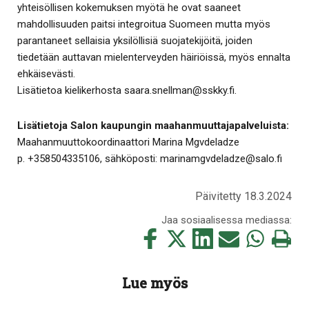
yhteisöllisen kokemuksen myötä he ovat saaneet
mahdollisuuden paitsi integroitua Suomeen mutta myös
parantaneet sellaisia yksilöllisiä suojatekijöitä, joiden
tiedetään auttavan mielenterveyden häiriöissä, myös ennalta
ehkäisevästi.
Lisätietoa kielikerhosta saara.snellman@sskky.fi.
Lisätietoja Salon kaupungin maahanmuuttajapalveluista:
Maahanmuuttokoordinaattori Marina Mgvdeladze
p. +358504335106, sähköposti: marinamgvdeladze@salo.fi
Päivitetty 18.3.2024
Jaa sosiaalisessa mediassa:
Jaa
Jaa
Jaa
Jaa
Jaa
Tulosta
tämä
tämä
tämä
tämä
tämä
tämä
Facebookissa
Twitterissä
LinkedIn:ssä
sähköpostitse
WhatsApp:ss
sivu
Lue myös