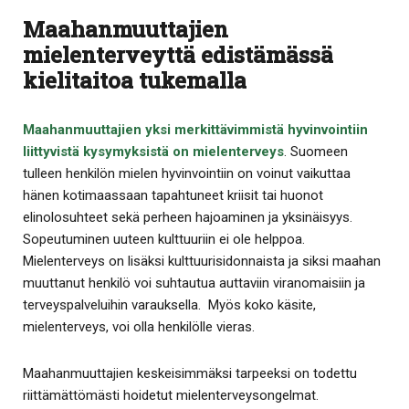
Maahanmuuttajien
mielenterveyttä edistämässä
kielitaitoa tukemalla
Maahanmuuttajien yksi merkittävimmistä hyvinvointiin
liittyvistä kysymyksistä on mielenterveys
. Suomeen
tulleen henkilön mielen hyvinvointiin on voinut vaikuttaa
hänen kotimaassaan tapahtuneet kriisit tai huonot
elinolosuhteet sekä perheen hajoaminen ja yksinäisyys.
Sopeutuminen uuteen kulttuuriin ei ole helppoa.
Mielenterveys on lisäksi kulttuurisidonnaista ja siksi maahan
muuttanut henkilö voi suhtautua auttaviin viranomaisiin ja
terveyspalveluihin varauksella. Myös koko käsite,
mielenterveys, voi olla henkilölle vieras.
Maahanmuuttajien keskeisimmäksi tarpeeksi on todettu
riittämättömästi hoidetut mielenterveysongelmat.