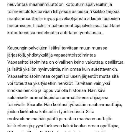
neuvontaa maahanmuuttoon, kotoutumispalveluihin ja
toimeentulotukiturvaan liittyvissä asioissa. Yksikkö tarjoaa
maahanmuuttajille myös palveluohjausta arkisten asioiden
hoitamiseen. Lisäksi maahanmuuttajapalveluissa laaditaan
kotoutumissuunnitelmat ja autetaan työnhaussa.
Kaupungin palvelujen lisäksi tarvitaan muun muassa
järjestöjä, yhdistyksiä ja vapaaehtoistoimintaa.
Vapaaehtoistoiminta on oivallinen keino vaikuttaa, osallistua
ja lisätä yksilön hyvinvointia, niin omaa kuin autettavankin.
Vapaaehtoistoimintaa organisoi usein järjestöt mutta sitä
voi toteuttaa yksityisetkin henkilöt. Tarvitaan vain yksi
innokas henkilö ja loppu voi olla historiaa. Näin kävi
salolaiselle ammattiopiston ammatillisena ohjaajana
toimivalle Saaralle. Hän kohtasi työssään maahanmuuttajia,
joiden kielitaitoa kritisoitiin työelämässä. Siitä
motivoituneena hän päätti perustaa maahanmuuttajille
kielikerhon ja pyysi tuekseen kaksi koulun omaa opettajaa,