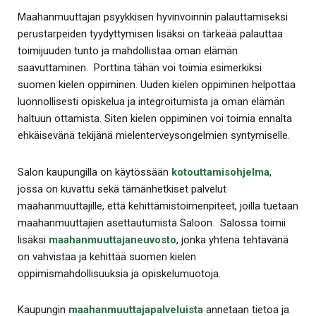
Maahanmuuttajan psyykkisen hyvinvoinnin palauttamiseksi
perustarpeiden tyydyttymisen lisäksi on tärkeää palauttaa
toimijuuden tunto ja mahdollistaa oman elämän
saavuttaminen. Porttina tähän voi toimia esimerkiksi
suomen kielen oppiminen. Uuden kielen oppiminen helpottaa
luonnollisesti opiskelua ja integroitumista ja oman elämän
haltuun ottamista. Siten kielen oppiminen voi toimia ennalta
ehkäisevänä tekijänä mielenterveysongelmien syntymiselle.
Salon kaupungilla on käytössään
kotouttamisohjelma
,
jossa on kuvattu sekä tämänhetkiset palvelut
maahanmuuttajille, että kehittämistoimenpiteet, joilla tuetaan
maahanmuuttajien asettautumista Saloon. Salossa toimii
lisäksi
maahanmuuttajaneuvosto
, jonka yhtenä tehtävänä
on vahvistaa ja kehittää suomen kielen
oppimismahdollisuuksia ja opiskelumuotoja.
Kaupungin
maahanmuuttajapalveluista
annetaan tietoa ja