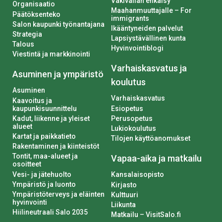
Väkivallan ehkäisy
Organisaatio
Maahanmuuttajalle – For
Päätöksenteko
immigrants
Salon kaupunki työnantajana
Ikääntyneiden palvelut
Strategia
Lapsiystävällinen kunta
Talous
Hyvinvointiblogi
Viestintä ja markkinointi
Varhaiskasvatus ja
Asuminen ja ympäristö
koulutus
Asuminen
Varhaiskasvatus
Kaavoitus ja
kaupunkisuunnittelu
Esiopetus
Kadut, liikenne ja yleiset
Perusopetus
alueet
Lukiokoulutus
Kartat ja paikkatieto
Tilojen käyttöanomukset
Rakentaminen ja kiinteistöt
Tontit, maa-alueet ja
Vapaa-aika ja matkailu
osoitteet
Vesi- ja jätehuolto
Kansalaisopisto
Ympäristö ja luonto
Kirjasto
Ympäristöterveys ja eläinten
Kulttuuri
hyvinvointi
Liikunta
Hiilineutraali Salo 2035
Matkailu – VisitSalo.fi