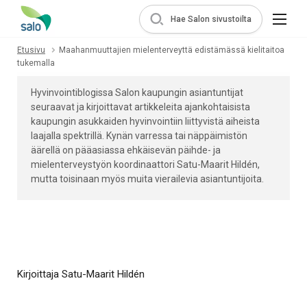
Hae Salon sivustoilta
Etusivu
Maahanmuuttajien mielenterveyttä edistämässä kielitaitoa
tukemalla
Hyvinvointiblogissa Salon kaupungin asiantuntijat
seuraavat ja kirjoittavat artikkeleita ajankohtaisista
kaupungin asukkaiden hyvinvointiin liittyvistä aiheista
laajalla spektrillä. Kynän varressa tai näppäimistön
äärellä on pääasiassa ehkäisevän päihde- ja
mielenterveystyön koordinaattori Satu-Maarit Hildén,
mutta toisinaan myös muita vierailevia asiantuntijoita.
Kirjoittaja Satu-Maarit Hildén