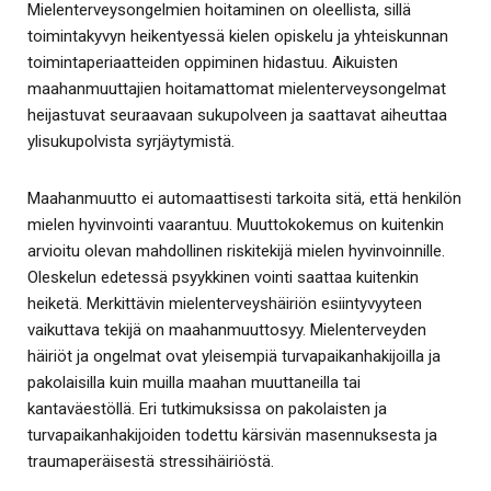
Mielenterveysongelmien hoitaminen on oleellista, sillä
toimintakyvyn heikentyessä kielen opiskelu ja yhteiskunnan
toimintaperiaatteiden oppiminen hidastuu. Aikuisten
maahanmuuttajien hoitamattomat mielenterveysongelmat
heijastuvat seuraavaan sukupolveen ja saattavat aiheuttaa
ylisukupolvista syrjäytymistä.
Maahanmuutto ei automaattisesti tarkoita sitä, että henkilön
mielen hyvinvointi vaarantuu. Muuttokokemus on kuitenkin
arvioitu olevan mahdollinen riskitekijä mielen hyvinvoinnille.
Oleskelun edetessä psyykkinen vointi saattaa kuitenkin
heiketä. Merkittävin mielenterveyshäiriön esiintyvyyteen
vaikuttava tekijä on maahanmuuttosyy. Mielenterveyden
häiriöt ja ongelmat ovat yleisempiä turvapaikanhakijoilla ja
pakolaisilla kuin muilla maahan muuttaneilla tai
kantaväestöllä. Eri tutkimuksissa on pakolaisten ja
turvapaikanhakijoiden todettu kärsivän masennuksesta ja
traumaperäisestä stressihäiriöstä.