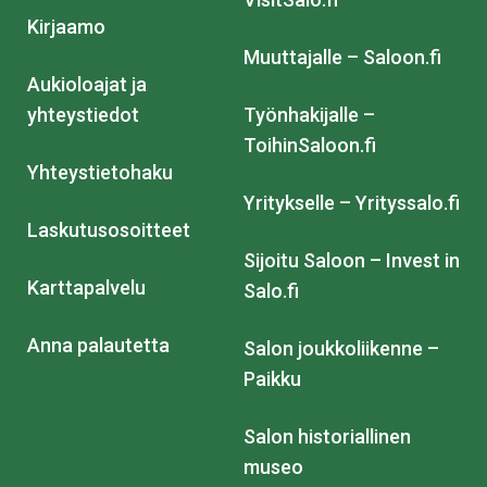
Kirjaamo
Muuttajalle – Saloon.fi
Aukioloajat ja
yhteystiedot
Työnhakijalle –
ToihinSaloon.fi
Yhteystietohaku
Yritykselle – Yrityssalo.fi
Laskutusosoitteet
Sijoitu Saloon – Invest in
Karttapalvelu
Salo.fi
Anna palautetta
Salon joukkoliikenne –
Paikku
Salon historiallinen
museo