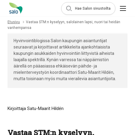
Hae Salon sivustoilta
Etusivu
Vastaa STM:n kyselyyn, salolainen lapsi, nuori tai heidän
vanhempansa
Hyvinvointiblogissa Salon kaupungin asiantuntijat
seuraavat ja kirjoittavat artikkeleita ajankohtaisista
kaupungin asukkaiden hyvinvointiin liittyvistä aiheista
laajalla spektrillä. Kynän varressa tai näppäimistön
äärellä on pääasiassa ehkäisevän päihde- ja
mielenterveystyön koordinaattori Satu-Maarit Hildén,
mutta toisinaan myös muita vierailevia asiantuntijoita.
Kirjoittaja Satu-Maarit Hildén
Vastaa STM:n kyselyyn,