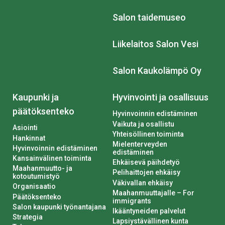
Salon taidemuseo
Liikelaitos Salon Vesi
Salon Kaukolämpö Oy
Kaupunki ja
Hyvinvointi ja osallisuus
päätöksenteko
Hyvinvoinnin edistäminen
Vaikuta ja osallistu
Asiointi
Yhteisöllinen toiminta
Hankinnat
Mielenterveyden
Hyvinvoinnin edistäminen
edistäminen
Kansainvälinen toiminta
Ehkäisevä päihdetyö
Maahanmuutto- ja
Pelihaittojen ehkäisy
kotoutumistyö
Väkivallan ehkäisy
Organisaatio
Maahanmuuttajalle – For
Päätöksenteko
immigrants
Salon kaupunki työnantajana
Ikääntyneiden palvelut
Strategia
Lapsiystävällinen kunta