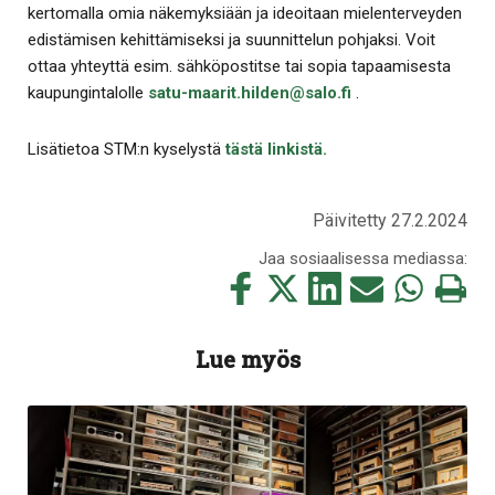
kertomalla omia näkemyksiään ja ideoitaan mielenterveyden
edistämisen kehittämiseksi ja suunnittelun pohjaksi. Voit
ottaa yhteyttä esim. sähköpostitse tai sopia tapaamisesta
kaupungintalolle
satu-maarit.hilden@salo.fi
.
Lisätietoa STM:n kyselystä
tästä linkistä.
Päivitetty 27.2.2024
Jaa sosiaalisessa mediassa:
Jaa
Jaa
Jaa
Jaa
Jaa
Tulosta
tämä
tämä
tämä
tämä
tämä
tämä
Facebookissa
Twitterissä
LinkedIn:ssä
sähköpostitse
WhatsApp:ss
sivu
Lue myös