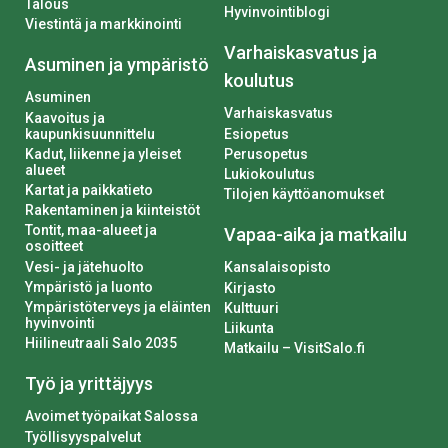
Talous
Hyvinvointiblogi
Viestintä ja markkinointi
Varhaiskasvatus ja
Asuminen ja ympäristö
koulutus
Asuminen
Varhaiskasvatus
Kaavoitus ja
kaupunkisuunnittelu
Esiopetus
Kadut, liikenne ja yleiset
Perusopetus
alueet
Lukiokoulutus
Kartat ja paikkatieto
Tilojen käyttöanomukset
Rakentaminen ja kiinteistöt
Tontit, maa-alueet ja
Vapaa-aika ja matkailu
osoitteet
Vesi- ja jätehuolto
Kansalaisopisto
Ympäristö ja luonto
Kirjasto
Ympäristöterveys ja eläinten
Kulttuuri
hyvinvointi
Liikunta
Hiilineutraali Salo 2035
Matkailu – VisitSalo.fi
Työ ja yrittäjyys
Avoimet työpaikat Salossa
Työllisyyspalvelut