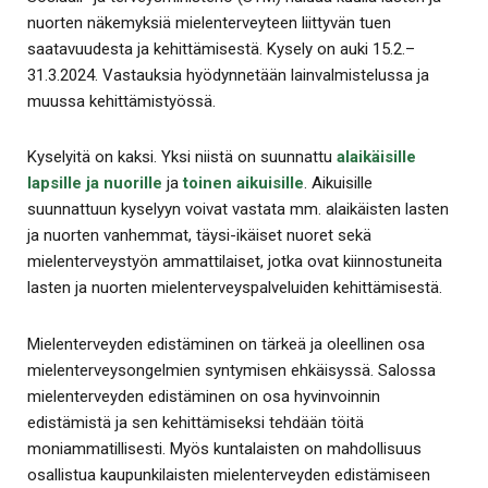
nuorten näkemyksiä mielenterveyteen liittyvän tuen
saatavuudesta ja kehittämisestä. Kysely on auki 15.2.–
31.3.2024. Vastauksia hyödynnetään lainvalmistelussa ja
muussa kehittämistyössä.
Kyselyitä on kaksi. Yksi niistä on suunnattu
alaikäisille
lapsille ja nuorille
ja
toinen aikuisille
. Aikuisille
suunnattuun kyselyyn voivat vastata mm. alaikäisten lasten
ja nuorten vanhemmat, täysi-ikäiset nuoret sekä
mielenterveystyön ammattilaiset, jotka ovat kiinnostuneita
lasten ja nuorten mielenterveyspalveluiden kehittämisestä.
Mielenterveyden edistäminen on tärkeä ja oleellinen osa
mielenterveysongelmien syntymisen ehkäisyssä. Salossa
mielenterveyden edistäminen on osa hyvinvoinnin
edistämistä ja sen kehittämiseksi tehdään töitä
moniammatillisesti. Myös kuntalaisten on mahdollisuus
osallistua kaupunkilaisten mielenterveyden edistämiseen