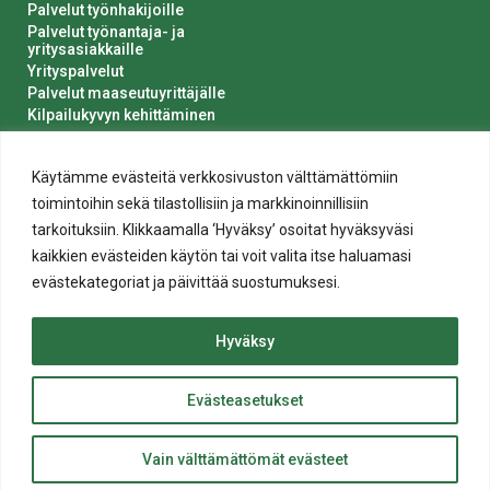
Palvelut työnhakijoille
Palvelut työnantaja- ja
yritysasiakkaille
Yrityspalvelut
Palvelut maaseutuyrittäjälle
Kilpailukyvyn kehittäminen
Luvat ja ilmoitukset
Kaupungin hankinnat
Käytämme evästeitä verkkosivuston välttämättömiin
toimintoihin sekä tilastollisiin ja markkinoinnillisiin
tarkoituksiin. Klikkaamalla ‘Hyväksy’ osoitat hyväksyväsi
kaikkien evästeiden käytön tai voit valita itse haluamasi
evästekategoriat ja päivittää suostumuksesi.
Tietosuoja
Hyväksy
Evästeiden käyttö
Saavutettavuusseloste
Evästeasetukset
ylös
© 2020 Salon kaupunki
Takaisin
Website crafted by
Evermade
.
Vain välttämättömät evästeet