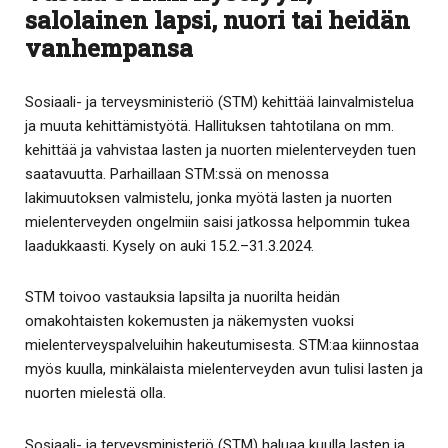
salolainen lapsi, nuori tai heidän
vanhempansa
Sosiaali- ja terveysministeriö (STM) kehittää lainvalmistelua
ja muuta kehittämistyötä. Hallituksen tahtotilana on mm.
kehittää ja vahvistaa lasten ja nuorten mielenterveyden tuen
saatavuutta. Parhaillaan STM:ssä on menossa
lakimuutoksen valmistelu, jonka myötä lasten ja nuorten
mielenterveyden ongelmiin saisi jatkossa helpommin tukea
laadukkaasti. Kysely on auki 15.2.–31.3.2024.
STM toivoo vastauksia lapsilta ja nuorilta heidän
omakohtaisten kokemusten ja näkemysten vuoksi
mielenterveyspalveluihin hakeutumisesta. STM:aa kiinnostaa
myös kuulla, minkälaista mielenterveyden avun tulisi lasten ja
nuorten mielestä olla.
Sosiaali- ja terveysministeriö (STM) haluaa kuulla lasten ja