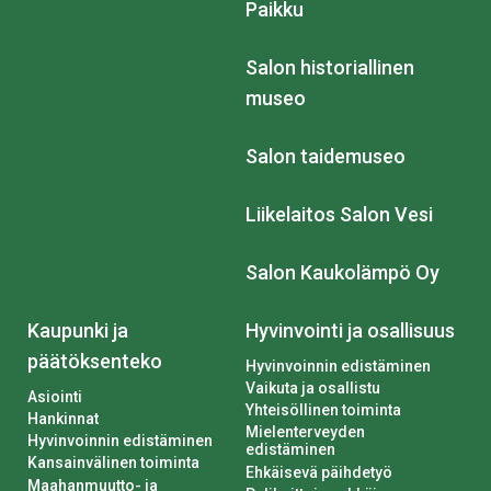
Paikku
Salon historiallinen
museo
Salon taidemuseo
Liikelaitos Salon Vesi
Salon Kaukolämpö Oy
Kaupunki ja
Hyvinvointi ja osallisuus
päätöksenteko
Hyvinvoinnin edistäminen
Vaikuta ja osallistu
Asiointi
Yhteisöllinen toiminta
Hankinnat
Mielenterveyden
Hyvinvoinnin edistäminen
edistäminen
Kansainvälinen toiminta
Ehkäisevä päihdetyö
Maahanmuutto- ja