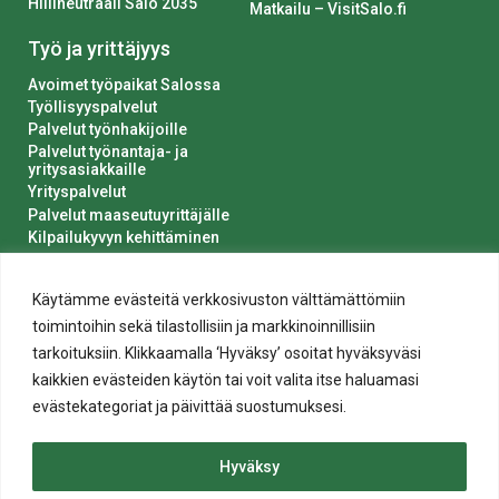
Hiilineutraali Salo 2035
Matkailu – VisitSalo.fi
Työ ja yrittäjyys
Avoimet työpaikat Salossa
Työllisyyspalvelut
Palvelut työnhakijoille
Palvelut työnantaja- ja
yritysasiakkaille
Yrityspalvelut
Palvelut maaseutuyrittäjälle
Kilpailukyvyn kehittäminen
Luvat ja ilmoitukset
Kaupungin hankinnat
Käytämme evästeitä verkkosivuston välttämättömiin
toimintoihin sekä tilastollisiin ja markkinoinnillisiin
tarkoituksiin. Klikkaamalla ‘Hyväksy’ osoitat hyväksyväsi
kaikkien evästeiden käytön tai voit valita itse haluamasi
evästekategoriat ja päivittää suostumuksesi.
Tietosuoja
Hyväksy
Evästeiden käyttö