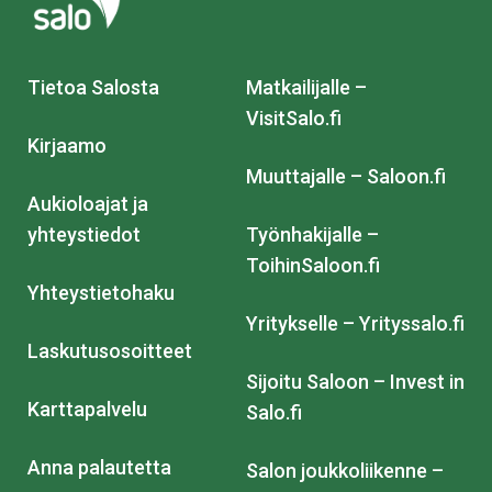
Tietoa Salosta
Matkailijalle –
VisitSalo.fi
Kirjaamo
Muuttajalle – Saloon.fi
Aukioloajat ja
yhteystiedot
Työnhakijalle –
ToihinSaloon.fi
Yhteystietohaku
Yritykselle – Yrityssalo.fi
Laskutusosoitteet
Sijoitu Saloon – Invest in
Karttapalvelu
Salo.fi
Anna palautetta
Salon joukkoliikenne –