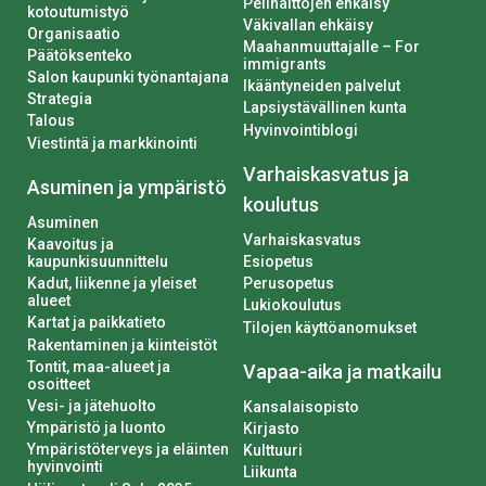
Pelihaittojen ehkäisy
kotoutumistyö
Väkivallan ehkäisy
Organisaatio
Maahanmuuttajalle – For
Päätöksenteko
immigrants
Salon kaupunki työnantajana
Ikääntyneiden palvelut
Strategia
Lapsiystävällinen kunta
Talous
Hyvinvointiblogi
Viestintä ja markkinointi
Varhaiskasvatus ja
Asuminen ja ympäristö
koulutus
Asuminen
Varhaiskasvatus
Kaavoitus ja
kaupunkisuunnittelu
Esiopetus
Kadut, liikenne ja yleiset
Perusopetus
alueet
Lukiokoulutus
Kartat ja paikkatieto
Tilojen käyttöanomukset
Rakentaminen ja kiinteistöt
Tontit, maa-alueet ja
Vapaa-aika ja matkailu
osoitteet
Vesi- ja jätehuolto
Kansalaisopisto
Ympäristö ja luonto
Kirjasto
Ympäristöterveys ja eläinten
Kulttuuri
hyvinvointi
Liikunta