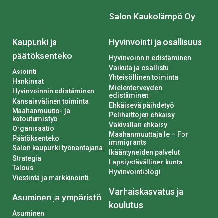
Salon Kaukolämpö Oy
Kaupunki ja
Hyvinvointi ja osallisuus
päätöksenteko
Hyvinvoinnin edistäminen
Vaikuta ja osallistu
Asiointi
Yhteisöllinen toiminta
Hankinnat
Mielenterveyden
Hyvinvoinnin edistäminen
edistäminen
Kansainvälinen toiminta
Ehkäisevä päihdetyö
Maahanmuutto- ja
Pelihaittojen ehkäisy
kotoutumistyö
Väkivallan ehkäisy
Organisaatio
Maahanmuuttajalle – For
Päätöksenteko
immigrants
Salon kaupunki työnantajana
Ikääntyneiden palvelut
Strategia
Lapsiystävällinen kunta
Talous
Hyvinvointiblogi
Viestintä ja markkinointi
Varhaiskasvatus ja
Asuminen ja ympäristö
koulutus
Asuminen