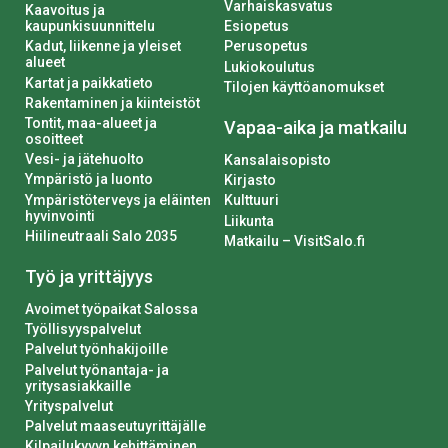
Varhaiskasvatus
Kaavoitus ja
kaupunkisuunnittelu
Esiopetus
Kadut, liikenne ja yleiset
Perusopetus
alueet
Lukiokoulutus
Kartat ja paikkatieto
Tilojen käyttöanomukset
Rakentaminen ja kiinteistöt
Tontit, maa-alueet ja
Vapaa-aika ja matkailu
osoitteet
Vesi- ja jätehuolto
Kansalaisopisto
Ympäristö ja luonto
Kirjasto
Ympäristöterveys ja eläinten
Kulttuuri
hyvinvointi
Liikunta
Hiilineutraali Salo 2035
Matkailu – VisitSalo.fi
Työ ja yrittäjyys
Avoimet työpaikat Salossa
Työllisyyspalvelut
Palvelut työnhakijoille
Palvelut työnantaja- ja
yritysasiakkaille
Yrityspalvelut
Palvelut maaseutuyrittäjälle
Kilpailukyvyn kehittäminen