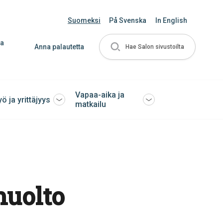
Suomeksi
På Svenska
In English
ja
Anna palautetta
Hae Salon sivustoilta
Vapaa-aika ja
yö ja yrittäjyys
Avaa
Avaa
matkailu
tai
tai
sulje
sulje
ko
alavalikko
alavalikko
huolto