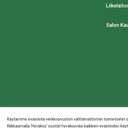
Liikelait
Salon Ka
Tietosuoja
Käytämme evästeitä verkkosivuston välttämättömiin toimintoihin sekä t
Evästeiden käyttö
Klikkaamalla ‘Hyväksy’ osoitat hyväksyväsi kaikkien evästeiden käytö