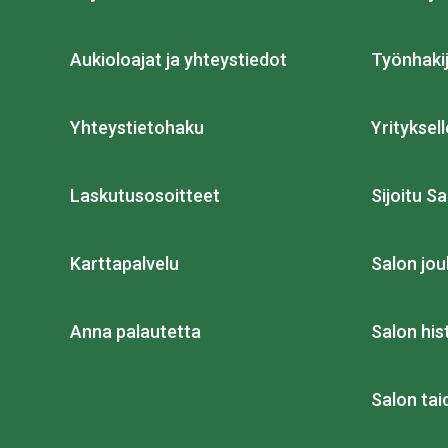
Aukioloajat ja yhteystiedot
Työnhakij
Yhteystietohaku
Yrityksell
Laskutusosoitteet
Sijoitu Sa
Karttapalvelu
Salon jou
Anna palautetta
Salon his
Salon ta