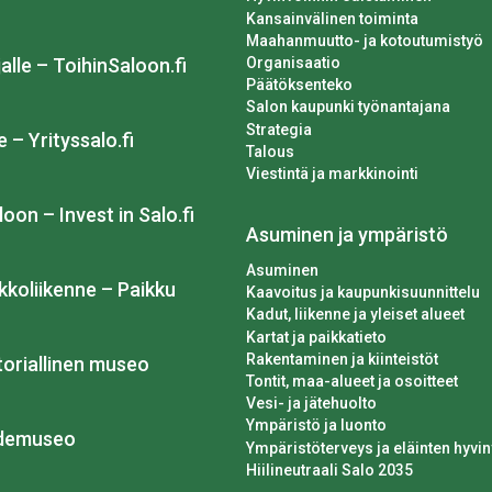
Kansainvälinen toiminta
Maahanmuutto- ja kotoutumistyö
Organisaatio
alle – ToihinSaloon.fi
Päätöksenteko
Salon kaupunki työnantajana
Strategia
e – Yrityssalo.fi
Talous
Viestintä ja markkinointi
loon – Invest in Salo.fi
Asuminen ja ympäristö
Asuminen
kkoliikenne – Paikku
Kaavoitus ja kaupunkisuunnittelu
Kadut, liikenne ja yleiset alueet
Kartat ja paikkatieto
Rakentaminen ja kiinteistöt
toriallinen museo
Tontit, maa-alueet ja osoitteet
Vesi- ja jätehuolto
Ympäristö ja luonto
idemuseo
Ympäristöterveys ja eläinten hyvin
Hiilineutraali Salo 2035