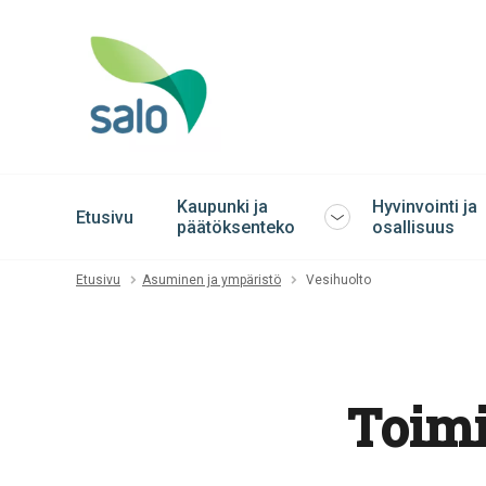
Kaupunki ja
Hyvinvointi ja
Etusivu
Avaa
päätöksenteko
osallisuus
tai
sulje
Etusivu
Asuminen ja ympäristö
Vesihuolto
alavalikko
Toimi