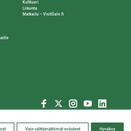
Kulttuuri
Liikunta
Matkailu – VisitSalo.fi
aille
© 2020 Salon kaupunki
ylös
Website crafted by
Evermade
.
set
Vain välttämättömät evästeet
Hyväksy