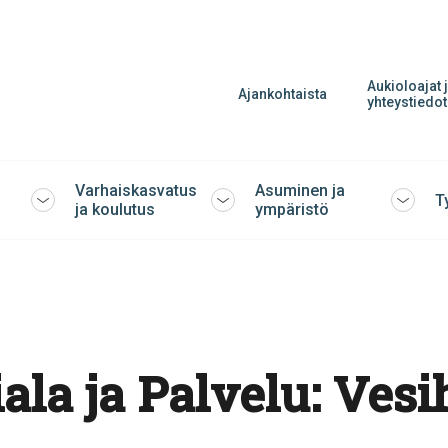
Aukioloajat 
Ajankohtaista
yhteystiedot
Varhaiskasvatus
Asuminen ja
T
Avaa
Avaa
Avaa
ja koulutus
ympäristö
tai
tai
tai
sulje
sulje
sulje
alavalikko
alavalikko
alavalik
ala ja Palvelu:
Vesi