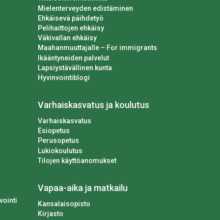
Mielenterveyden edistäminen
Ehkäisevä päihdetyö
Pelihaittojen ehkäisy
Väkivallan ehkäisy
Maahanmuuttajalle – For immigrants
Ikääntyneiden palvelut
Lapsiystävällinen kunta
Hyvinvointiblogi
Varhaiskasvatus ja koulutus
Varhaiskasvatus
Esiopetus
Perusopetus
Lukiokoulutus
Tilojen käyttöanomukset
Vapaa-aika ja matkailu
vointi
Kansalaisopisto
Kirjasto