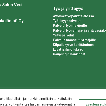
os Salon Vesi
Työ ja yrittäjyys
Avoimet työpaikat Salossa
ukolämpö Oy
Työllisyyspalvelut
Palvelut työnhakijoille
Palvelut työnantaja- ja yritysasiakk
Yrityspalvelut
Palvelut maaseutuyrittäjälle
Kilpailukyvyn kehittäminen
Luvat ja ilmoitukset
Kaupungin hankinnat
ilastollisiin ja markkinoinnillisiin tarkoituksiin.
n tai voit valita itse haluamasi evästekategoriat ja
Evästeasetuk