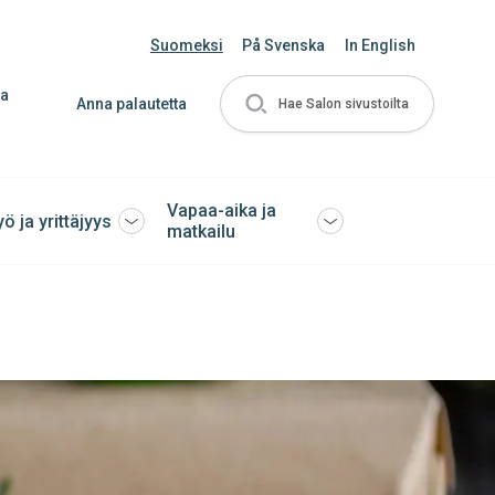
Suomeksi
På Svenska
In English
ja
Anna palautetta
Hae Salon sivustoilta
Vapaa-aika ja
yö ja yrittäjyys
Avaa
Avaa
matkailu
tai
tai
sulje
sulje
ko
alavalikko
alavalikko