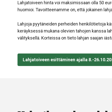
Lahjatoiveen hinta voi maksimissaan olla 50 euro
huomioi. Tavoitteenamme on, että jokainen lahjato
Lahjoja pyytäneiden perheiden henkilötietoja käs
keräyksessä mukana olevien tahojen kanssa lahjoit
välityksellä. Korteissa on tieto lahjan saajan iäst
Lahjatoiveen esittäminen ajalla 8.-26.10.2