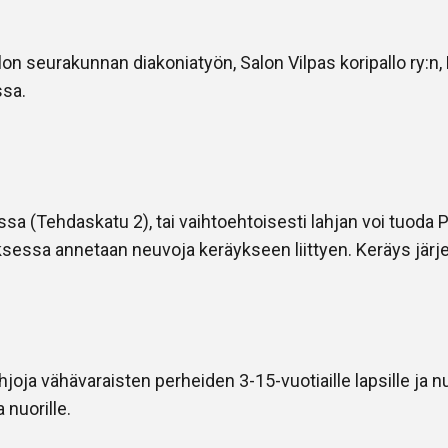
n seurakunnan diakoniatyön, Salon Vilpas koripallo ry:n,
ssa.
ssa (Tehdaskatu 2), tai vaihtoehtoisesti lahjan voi tuod
sessa annetaan neuvoja keräykseen liittyen. Keräys järje
hjoja vähävaraisten perheiden 3-15-vuotiaille lapsille ja n
a nuorille.