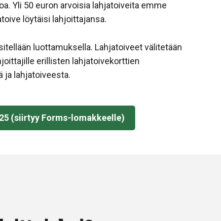
a. Yli 50 euron arvoisia lahjatoiveita emme
ive löytäisi lahjoittajansa.
itellään luottamuksella. Lahjatoiveet välitetään
tajille erillisten lahjatoivekorttien
ä ja lahjatoiveesta.
025 (siirtyy Forms-lomakkeelle)