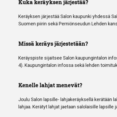
Kuka keräyksen järjestää?
Keräyksen järjestää Salon kaupunki yhdessä Salo
Suomen piirin sekä Perniönseudun Lehden kan
Missä keräys järjestetään?
Keräyspiste sijaitsee Salon kaupungintalon info
4). Kaupungintalon infossa sekä lehden toimituk
Kenelle lahjat menevät?
Joulu Salon lapsille- lahjakeräyksellä kerätään la
lahjaa. Kerätyt lahjat jaetaan salolaisille lapsille j