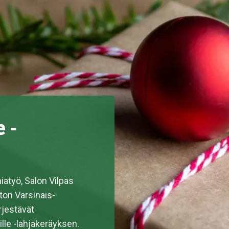
 -
atyö, Salon Vilpas
iton Varsinais-
rjestävät
lle -lahjakeräyksen.