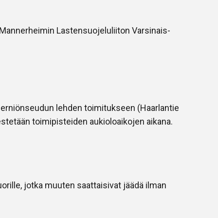
 Mannerheimin Lastensuojeluliiton Varsinais-
a Perniönseudun lehden toimitukseen (Haarlantie
stetään toimipisteiden aukioloaikojen aikana.
uorille, jotka muuten saattaisivat jäädä ilman