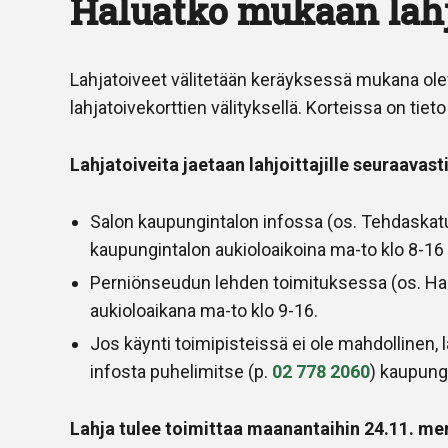
Haluatko mukaan lahj
Lahjatoiveet välitetään keräyksessä mukana olevie
lahjatoivekorttien välityksellä. Korteissa on tieto
Lahjatoiveita jaetaan lahjoittajille seuraavasti
Salon kaupungintalon infossa (os. Tehdaskat
kaupungintalon aukioloaikoina ma-to klo 8-16 
Perniönseudun lehden toimituksessa (os. Haa
aukioloaikana ma-to klo 9-16.
Jos käynti toimipisteissä ei ole mahdollinen,
infosta puhelimitse (p.
02 778 2060
) kaupung
Lahja tulee toimittaa maanantaihin 24.11. 