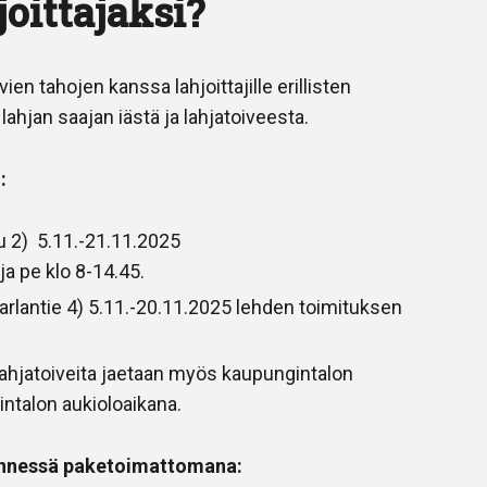
oittajaksi?
n tahojen kanssa lahjoittajille erillisten
 lahjan saajan iästä ja lahjatoiveesta.
:
u 2) 5.11.-21.11.2025
ja pe klo 8-14.45.
rlantie 4) 5.11.-20.11.2025 lehden toimituksen
 lahjatoiveita jaetaan myös kaupungintalon
intalon aukioloaikana.
mennessä paketoimattomana: