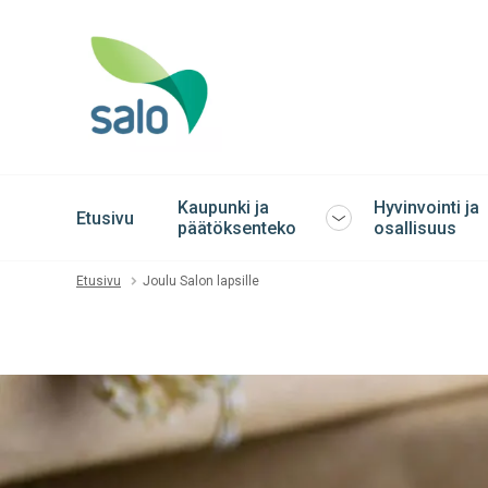
Kaupunki ja
Hyvinvointi ja
Etusivu
Avaa
päätöksenteko
osallisuus
tai
sulje
Etusivu
Joulu Salon lapsille
alavalikko