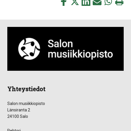
Jaa
Jaa
Jaa
Jaa
Jaa
Tulosta
tämä
tämä
tämä
tämä
tämä
tämä
Facebookissa
Twitterissä
LinkedIn:ssä
sähköpostitse
WhatsApp:ss
sivu
Yhteystiedot
Salon musiikkiopisto
Länsiranta 2
24100 Salo
Rehtori