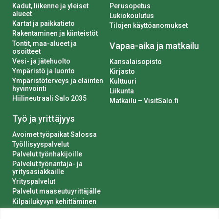
Kadut, liikenne ja yleiset
Perusopetus
alueet
Lukiokoulutus
Kartat ja paikkatieto
Tilojen käyttöanomukset
Rakentaminen ja kiinteistöt
Tontit, maa-alueet ja
Vapaa-aika ja matkailu
osoitteet
Vesi- ja jätehuolto
Kansalaisopisto
Ympäristö ja luonto
Kirjasto
Ympäristöterveys ja eläinten
Kulttuuri
hyvinvointi
Liikunta
Hiilineutraali Salo 2035
Matkailu – VisitSalo.fi
Työ ja yrittäjyys
Avoimet työpaikat Salossa
Työllisyyspalvelut
Palvelut työnhakijoille
Palvelut työnantaja- ja
yritysasiakkaille
Yrityspalvelut
Palvelut maaseutuyrittäjälle
Kilpailukyvyn kehittäminen
Luvat ja ilmoitukset