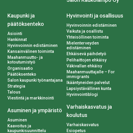
Kaupunki ja
Hyvinvointi ja osallisuus
päätöksenteko
Hyvinvoinnin edistäminen
Vaikuta ja osallistu
Asiointi
Yhteisöllinen toiminta
Hankinnat
Mielenterveyden
Hyvinvoinnin edistäminen
edistäminen
Kansainvälinen toiminta
Ehkäisevä päihdetyö
Maahanmuutto- ja
Pelihaittojen ehkäisy
kotoutumistyö
Väkivallan ehkäisy
Organisaatio
Maahanmuuttajalle – For
Päätöksenteko
immigrants
Salon kaupunki työnantajana
Ikääntyneiden palvelut
Strategia
Lapsiystävällinen kunta
Talous
Hyvinvointiblogi
Viestintä ja markkinointi
Varhaiskasvatus ja
Asuminen ja ympäristö
koulutus
Asuminen
Varhaiskasvatus
Kaavoitus ja
kaupunkisuunnittelu
Esiopetus