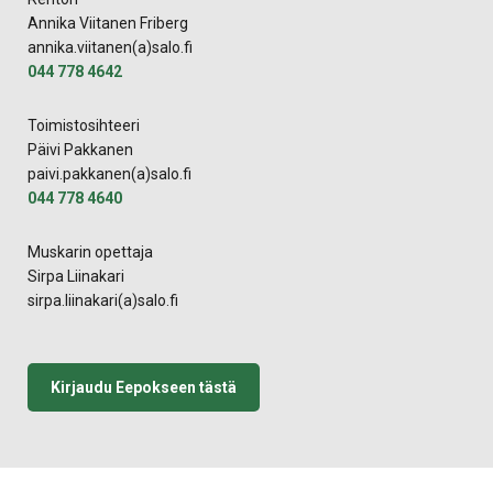
Annika Viitanen Friberg
annika.viitanen(a)salo.fi
044 778 4642
Toimistosihteeri
Päivi Pakkanen
paivi.pakkanen(a)salo.fi
044 778 4640
Muskarin opettaja
Sirpa Liinakari
sirpa.liinakari(a)salo.fi
Kirjaudu Eepokseen tästä