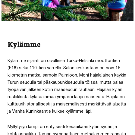
Kylämme
Kylämme sijainti on oivallinen Turku-Helsinki moottoritien
(E18) sekä 110-tien varrella. Salon keskustaan on noin 15
kilometrin matka, samoin Paimioon. Moni hajalalainen käykin
Turun seudulla tai pääkaupunkiseudulla töissä, mutta palaa
työpäivän jälkeen kotiin maaseudun rauhaan. Hajalan kylän
rustiikkista kylätaajamaa ympäröi laaja maaseutu. Hajala on
kulttuurihistoriallisesti ja maisemallisesti merkittävää aluetta
ja Vanha Kuninkaantie kulkee kylämme läpi.
Myllytyryn lampi on erityisesti kesäaikaan kylän sydän ja
kohtauspaikka. Tämän sympaattisen metsälammen rannalla