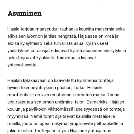
Asuminen
Hajala tarjoaa maaseudun rauhaa ja kauniita maisemia sekä
eläväisen luonnon ja tilaa hengittää. Hajalassa on vireä ja
eloisa kyläyhteisö sekä turvallista asua. Kylän useat
yhdistykset ja toimijat edistävät kylällä asumisen edellytyksiä
sekä tarjoavat kyläläisille toimintaa ja lisäävät
yhteisöllisyyttä.
Hajalan kyläkaavaan on kaavoitettu kymmeniä tontteja
hyvien liikenneyhteyksien päähän, Turku- Helsinki -
moottoritielle on vain muutaman kilometrin matka. Tänne
voit rakentaa sen oman unelmiesi talon. Esimerkiksi Hajalan
koulun ja päiväkodin välittömässä läheisyydessä on tontteja
myynnissä. Nämä tontit sijaitsevat kauniilla metsäisellä
mäellä, josta on upeat näkymät ympäröiville peltoaukeille ja
jokinotkoihin. Tontteja on myös Hajalan kylätaajaman