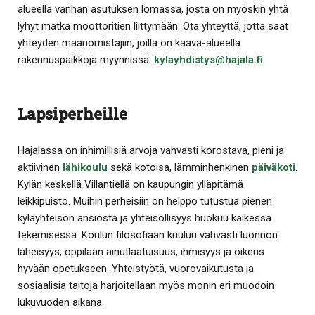
alueella vanhan asutuksen lomassa, josta on myöskin yhtä
lyhyt matka moottoritien liittymään. Ota yhteyttä, jotta saat
yhteyden maanomistajiin, joilla on kaava-alueella
rakennuspaikkoja myynnissä:
kylayhdistys@hajala.fi
Lapsiperheille
Hajalassa on inhimillisiä arvoja vahvasti korostava, pieni ja
aktiivinen
lähikoulu
sekä kotoisa, lämminhenkinen
päiväkoti
.
Kylän keskellä Villantiellä on kaupungin ylläpitämä
leikkipuisto. Muihin perheisiin on helppo tutustua pienen
kyläyhteisön ansiosta ja yhteisöllisyys huokuu kaikessa
tekemisessä. Koulun filosofiaan kuuluu vahvasti luonnon
läheisyys, oppilaan ainutlaatuisuus, ihmisyys ja oikeus
hyvään opetukseen. Yhteistyötä, vuorovaikutusta ja
sosiaalisia taitoja harjoitellaan myös monin eri muodoin
lukuvuoden aikana.