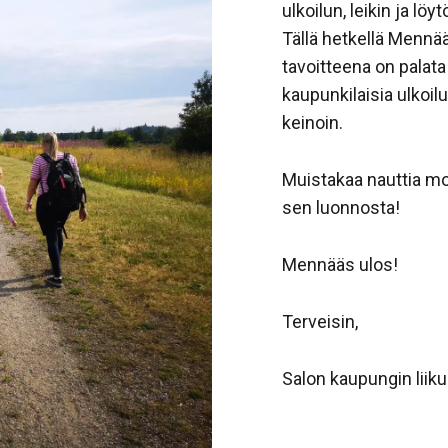
ulkoilun, leikin ja lö
Tällä hetkellä Mennää
tavoitteena on palat
kaupunkilaisia ulkoi
keinoin.
Muistakaa nauttia m
sen luonnosta!
Mennääs ulos!
Terveisin,
Salon kaupungin liikun