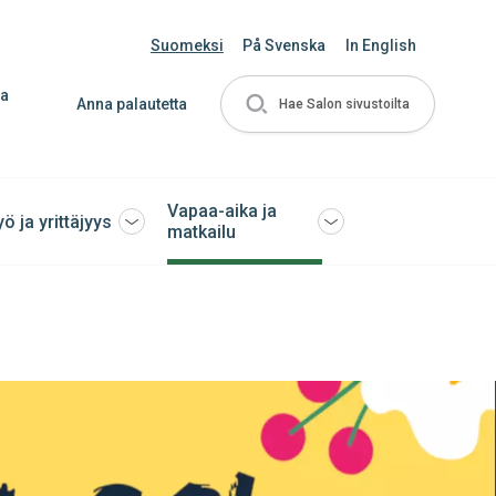
Suomeksi
På Svenska
In English
ja
Anna palautetta
Hae Salon sivustoilta
Vapaa-aika ja
yö ja yrittäjyys
Avaa
Avaa
matkailu
tai
tai
sulje
sulje
ko
alavalikko
alavalikko