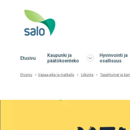
Kaupunki ja
Hyvinvointi ja
Etusivu
Avaa
päätöksenteko
osallisuus
tai
sulje
Etusivu
Vapaa-aika ja matkailu
Liikunta
Tapahtumat ja ka
alavalikko