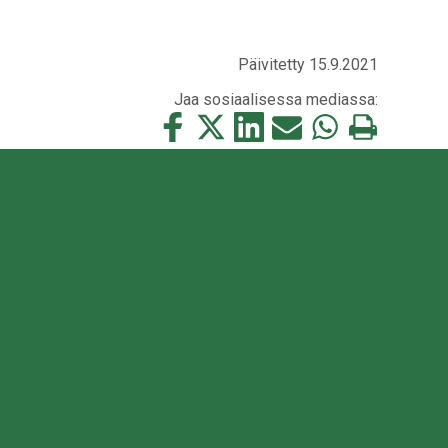
Päivitetty 15.9.2021
Jaa sosiaalisessa mediassa:
Jaa
Jaa
Jaa
Jaa
Jaa
Tulosta
tämä
tämä
tämä
tämä
tämä
tämä
Facebookissa
Twitterissä
LinkedIn:ssä
sähköpostitse
WhatsApp:ssa
sivu