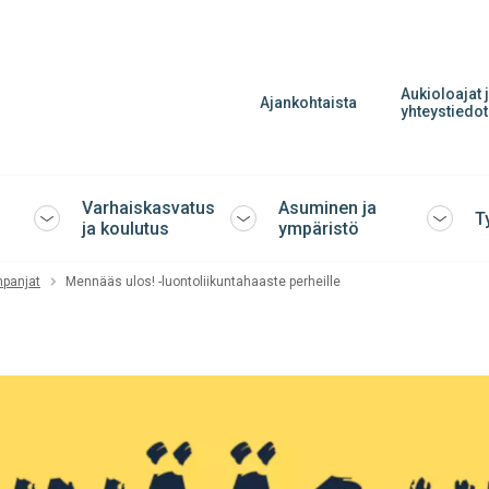
Aukioloajat 
Ajankohtaista
yhteystiedot
Varhaiskasvatus
Asuminen ja
T
Avaa
Avaa
Avaa
ja koulutus
ympäristö
tai
tai
tai
sulje
sulje
sulje
mpanjat
Mennääs ulos! -luontoliikuntahaaste perheille
alavalikko
alavalikko
alavalik