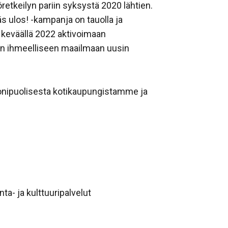
ytöretkeilyn pariin syksystä 2020 lähtien.
s ulos! -kampanja on tauolla ja
a keväällä 2022 aktivoimaan
lun ihmeelliseen maailmaan uusin
onipuolisesta kotikaupungistamme ja
ta- ja kulttuuripalvelut