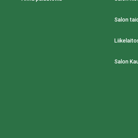
Salon ta
Liikelait
Salon Ka