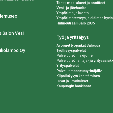
Tontit, maa-alueet ja osoitteet
Vesi- ja jätehuolto
Ympäristö ja luonto
idemuseo
Ympäristöterveys ja eläinten hyvin
Hiilineutraali Salo 2035
os Salon Vesi
Työ ja yrittäjyys
Avoimet työpaikat Salossa
ukolämpö Oy
Työllisyyspalvelut
Palvelut työnhakijoille
Palvelut työnantaja- ja yritysasiakk
Yrityspalvelut
Palvelut maaseutuyrittäjälle
Kilpailukyvyn kehittäminen
Luvat ja ilmoitukset
Kaupungin hankinnat