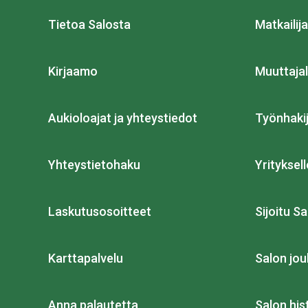
Tietoa Salosta
Matkailija
Kirjaamo
Muuttajal
Aukioloajat ja yhteystiedot
Työnhakij
Yhteystietohaku
Yrityksell
Laskutusosoitteet
Sijoitu Sa
Karttapalvelu
Salon jou
Anna palautetta
Salon his