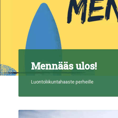
Mennääs ulos!
Luontoliikuntahaaste perheille