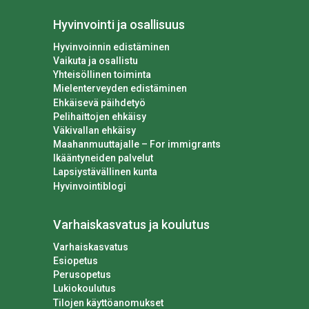
Hyvinvointi ja osallisuus
Hyvinvoinnin edistäminen
Vaikuta ja osallistu
Yhteisöllinen toiminta
Mielenterveyden edistäminen
Ehkäisevä päihdetyö
Pelihaittojen ehkäisy
Väkivallan ehkäisy
Maahanmuuttajalle – For immigrants
Ikääntyneiden palvelut
Lapsiystävällinen kunta
Hyvinvointiblogi
Varhaiskasvatus ja koulutus
Varhaiskasvatus
Esiopetus
Perusopetus
Lukiokoulutus
Tilojen käyttöanomukset