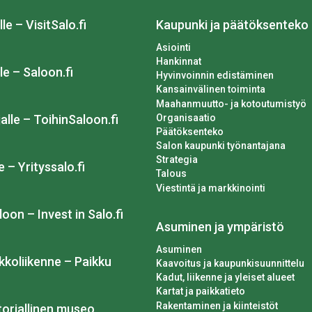
lle – VisitSalo.fi
Kaupunki ja päätöksenteko
Asiointi
Hankinnat
le – Saloon.fi
Hyvinvoinnin edistäminen
Kansainvälinen toiminta
Maahanmuutto- ja kotoutumistyö
Organisaatio
alle – ToihinSaloon.fi
Päätöksenteko
Salon kaupunki työnantajana
Strategia
e – Yrityssalo.fi
Talous
Viestintä ja markkinointi
loon – Invest in Salo.fi
Asuminen ja ympäristö
Asuminen
kkoliikenne – Paikku
Kaavoitus ja kaupunkisuunnittelu
Kadut, liikenne ja yleiset alueet
Kartat ja paikkatieto
Rakentaminen ja kiinteistöt
toriallinen museo