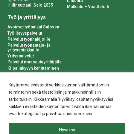
Liikunta
Hiilineutraali Salo 2035
Matkailu – VisitSalo.fi
Työ ja yrittäjyys
Avoimet työpaikat Salossa
Työllisyyspalvelut
Palvelut työnhakijoille
Palvelut työnantaja- ja
yritysasiakkaille
Yrityspalvelut
Palvelut maaseutuyrittäjälle
Kilpailukyvyn kehittäminen
Luvat ja ilmoitukset
Kaupungin hankinnat
Käytämme evästeitä verkkosivuston välttämättömiin
toimintoihin sekä tilastollisiin ja markkinoinnillisiin
tarkoituksiin. Klikkaamalla ‘Hyväksy’ osoitat hyväksyväsi
kaikkien evästeiden käytön tai voit valita itse haluamasi
evästekategoriat ja päivittää suostumuksesi.
Tietosuoja
Hyväksy
Evästeiden käyttö