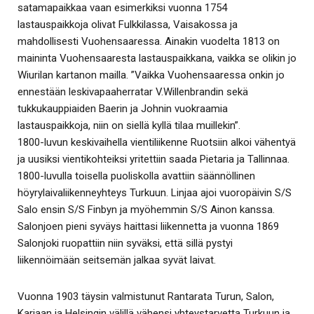
satamapaikkaa vaan esimerkiksi vuonna 1754
lastauspaikkoja olivat Fulkkilassa, Vaisakossa ja
mahdollisesti Vuohensaaressa. Ainakin vuodelta 1813 on
maininta Vuohensaaresta lastauspaikkana, vaikka se olikin jo
Wiurilan kartanon mailla. ”Vaikka Vuohensaaressa onkin jo
ennestään leskivapaaherratar V.Willenbrandin sekä
tukkukauppiaiden Baerin ja Johnin vuokraamia
lastauspaikkoja, niin on siellä kyllä tilaa muillekin”.
1800-luvun keskivaihella vientiliikenne Ruotsiin alkoi vähentyä
ja uusiksi vientikohteiksi yritettiin saada Pietaria ja Tallinnaa.
1800-luvulla toisella puoliskolla avattiin säännöllinen
höyrylaivaliikenneyhteys Turkuun. Linjaa ajoi vuoropäivin S/S
Salo ensin S/S Finbyn ja myöhemmin S/S Ainon kanssa.
Salonjoen pieni syväys haittasi liikennetta ja vuonna 1869
Salonjoki ruopattiin niin syväksi, että sillä pystyi
liikennöimään seitsemän jalkaa syvät laivat.
Vuonna 1903 täysin valmistunut Rantarata Turun, Salon,
Karjaan ja Helsingin välillä vähensi yhteystarvetta Turkuun ja