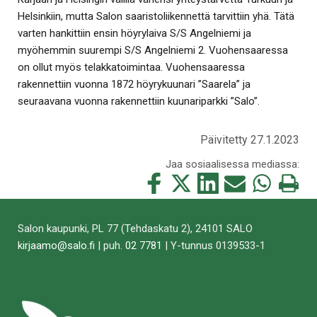
Helsinkiin, mutta Salon saaristoliikennettä tarvittiin yhä. Tätä
varten hankittiin ensin höyrylaiva S/S Angelniemi ja
myöhemmin suurempi S/S Angelniemi 2. Vuohensaaressa
on ollut myös telakkatoimintaa. Vuohensaaressa
rakennettiin vuonna 1872 höyrykuunari ”Saarela” ja
seuraavana vuonna rakennettiin kuunariparkki ”Salo”.
Päivitetty 27.1.2023
Jaa sosiaalisessa mediassa:
Jaa
Jaa
Jaa
Jaa
Jaa
Tulosta
tämä
tämä
tämä
tämä
tämä
tämä
Facebookissa
Twitterissä
LinkedIn:ssä
sähköpostitse
WhatsApp:ss
sivu
Salon kaupunki, PL 77 (Tehdaskatu 2), 24101 SALO
kirjaamo@salo.fi
| puh.
02 7781
| Y-tunnus 0139533-1