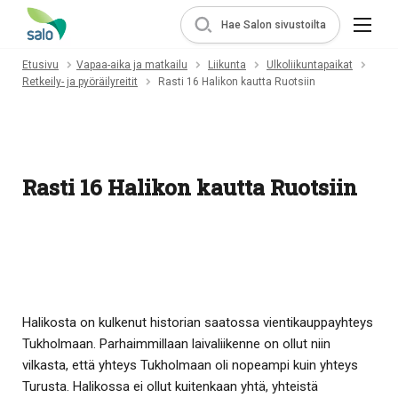
Hae Salon sivustoilta
Etusivu
Vapaa-aika ja matkailu
Liikunta
Ulkoliikuntapaikat
Retkeily- ja pyöräilyreitit
Rasti 16 Halikon kautta Ruotsiin
Rasti 16 Halikon kautta Ruotsiin
Halikosta on kulkenut historian saatossa vientikauppayhteys
Tukholmaan. Parhaimmillaan laivaliikenne on ollut niin
vilkasta, että yhteys Tukholmaan oli nopeampi kuin yhteys
Turusta. Halikossa ei ollut kuitenkaan yhtä, yhteistä