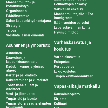
Maahanmuutto- ja
Pelihaittojen ehkäisy
kotoutumistyö
Väkivallan ehkäisy
Organisaatio
Maahanmuuttajalle – For
Päätöksenteko
immigrants
Salon kaupunki työnantajana
Ikääntyneiden palvelut
Strategia
Lapsiystävällinen kunta
Talous
Hyvinvointiblogi
Viestintä ja markkinointi
Varhaiskasvatus ja
Asuminen ja ympäristö
koulutus
Asuminen
Varhaiskasvatus
Kaavoitus ja
kaupunkisuunnittelu
Esiopetus
Kadut, liikenne ja yleiset
Perusopetus
alueet
Lukiokoulutus
Kartat ja paikkatieto
Tilojen käyttöanomukset
Rakentaminen ja kiinteistöt
Tontit, maa-alueet ja
Vapaa-aika ja matkailu
osoitteet
Vesi- ja jätehuolto
Kansalaisopisto
Ympäristö ja luonto
Kirjasto
Ympäristöterveys ja eläinten
Kulttuuri
hyvinvointi