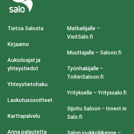
Tietoa Salosta
Matkailijalle –
VisitSalo.fi
Kirjaamo
Muuttajalle – Saloon.fi
Aukioloajat ja
yhteystiedot
Työnhakijalle –
ToihinSaloon.fi
Yhteystietohaku
Yritykselle – Yrityssalo.fi
Laskutusosoitteet
Sijoitu Saloon – Invest in
Karttapalvelu
Salo.fi
Anna palautetta
Salon joukkoliikenne –