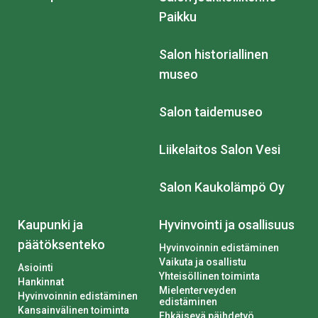
Paikku
Salon historiallinen
museo
Salon taidemuseo
Liikelaitos Salon Vesi
Salon Kaukolämpö Oy
Kaupunki ja
Hyvinvointi ja osallisuus
päätöksenteko
Hyvinvoinnin edistäminen
Vaikuta ja osallistu
Asiointi
Yhteisöllinen toiminta
Hankinnat
Mielenterveyden
Hyvinvoinnin edistäminen
edistäminen
Kansainvälinen toiminta
Ehkäisevä päihdetyö