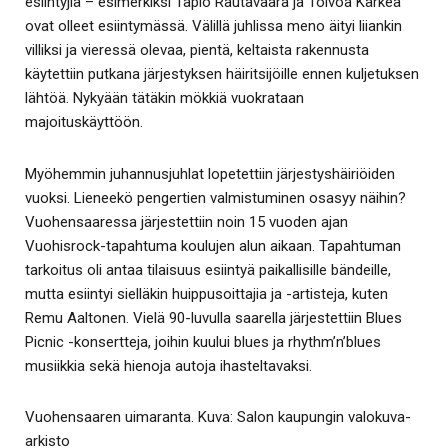
esiintyjiä – esimerkiksi Tapio Rautavaara ja Toivoa Kärkeä
ovat olleet esiintymässä. Välillä juhlissa meno äityi liiankin
villiksi ja vieressä olevaa, pientä, keltaista rakennusta
käytettiin putkana järjestyksen häiritsijöille ennen kuljetuksen
lähtöä. Nykyään tätäkin mökkiä vuokrataan
majoituskäyttöön.
Myöhemmin juhannusjuhlat lopetettiin järjestyshäiriöiden
vuoksi. Lieneekö pengertien valmistuminen osasyy näihin?
Vuohensaaressa järjestettiin noin 15 vuoden ajan
Vuohisrock-tapahtuma koulujen alun aikaan. Tapahtuman
tarkoitus oli antaa tilaisuus esiintyä paikallisille bändeille,
mutta esiintyi sielläkin huippusoittajia ja -artisteja, kuten
Remu Aaltonen. Vielä 90-luvulla saarella järjestettiin Blues
Picnic -konsertteja, joihin kuului blues ja rhythm’n’blues
musiikkia sekä hienoja autoja ihasteltavaksi.
Vuohensaaren uimaranta. Kuva: Salon kaupungin valokuva-
arkisto