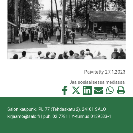
Päivitetty 27.1.2023
Jaa sosiaalisessa mediassa:
Jaa
Jaa
Jaa
Jaa
Jaa
Tulosta
tämä
tämä
tämä
tämä
tämä
tämä
Facebookissa
Twitterissä
LinkedIn:ssä
sähköpostitse
WhatsApp:ss
sivu
Salon kaupunki, PL 77 (Tehdaskatu 2), 24101 SALO
kirjaamo@salo.fi
| puh.
02 7781
| Y-tunnus 0139533-1