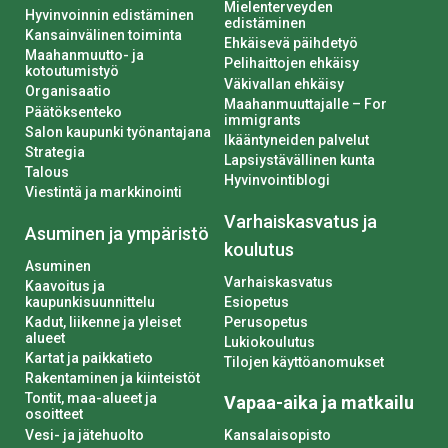
Mielenterveyden
Hyvinvoinnin edistäminen
edistäminen
Kansainvälinen toiminta
Ehkäisevä päihdetyö
Maahanmuutto- ja
Pelihaittojen ehkäisy
kotoutumistyö
Väkivallan ehkäisy
Organisaatio
Maahanmuuttajalle – For
Päätöksenteko
immigrants
Salon kaupunki työnantajana
Ikääntyneiden palvelut
Strategia
Lapsiystävällinen kunta
Talous
Hyvinvointiblogi
Viestintä ja markkinointi
Varhaiskasvatus ja
Asuminen ja ympäristö
koulutus
Asuminen
Varhaiskasvatus
Kaavoitus ja
kaupunkisuunnittelu
Esiopetus
Kadut, liikenne ja yleiset
Perusopetus
alueet
Lukiokoulutus
Kartat ja paikkatieto
Tilojen käyttöanomukset
Rakentaminen ja kiinteistöt
Tontit, maa-alueet ja
Vapaa-aika ja matkailu
osoitteet
Vesi- ja jätehuolto
Kansalaisopisto