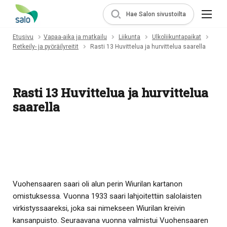
Hae Salon sivustoilta
Etusivu
Vapaa-aika ja matkailu
Liikunta
Ulkoliikuntapaikat
Retkeily- ja pyöräilyreitit
Rasti 13 Huvittelua ja hurvittelua saarella
Rasti 13 Huvittelua ja hurvittelua
saarella
Vuohensaaren saari oli alun perin Wiurilan kartanon
omistuksessa. Vuonna 1933 saari lahjoitettiin salolaisten
virkistyssaareksi, joka sai nimekseen Wiurilan kreivin
kansanpuisto. Seuraavana vuonna valmistui Vuohensaaren