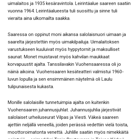
uimalaitos ja 1935 kesäravintola. Leirintäalue saareen saatiin
vuonna 1964. Leirintäalueesta tuli suosittu ja sinne tuli
vieraita aina ulkomailta saakka.
Saaressa on oppinut moni aikansa salolaisnuori uimaan ja
saarelta järjestettiin myös uimakilpailuja. Uimalaitoksen
varustukseen kuuluivat myös hyppytornit ja maksulliset
saunat. Monet muistavat myös kahvilan maukkaat
korvapuustit ajalta. Tanssilavakin Vuohensaaressa oli jo
näinä aikoina. Vuohensaaren kesäteatteri valmistui 1960-
luvun lopulla ja sen ensimmäinen näytelmä oli Laulu
tulipunaisesta kukasta.
Monille salolaisille tunnetuimpia ajalta on kuitenkin
Vuohensaaren juhannusjuhlat. Juhannusjuhlia järjestivät
salolaiset urheiluseurat Vilpas ja Viesti. Väkeä saareen
ajettiin neljällä veneellä, joiden perässä vedettiin vielä toista,
moottoroimatonta venettä. Juhlille saatiin myös nimekkäitä