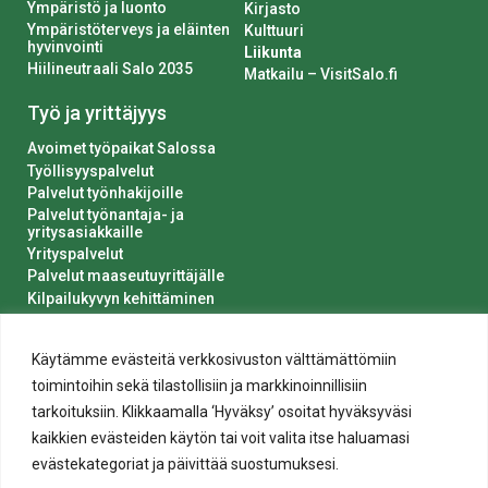
Ympäristö ja luonto
Kirjasto
Ympäristöterveys ja eläinten
Kulttuuri
hyvinvointi
Liikunta
Hiilineutraali Salo 2035
Matkailu – VisitSalo.fi
Työ ja yrittäjyys
Avoimet työpaikat Salossa
Työllisyyspalvelut
Palvelut työnhakijoille
Palvelut työnantaja- ja
yritysasiakkaille
Yrityspalvelut
Palvelut maaseutuyrittäjälle
Kilpailukyvyn kehittäminen
Luvat ja ilmoitukset
Kaupungin hankinnat
Käytämme evästeitä verkkosivuston välttämättömiin
toimintoihin sekä tilastollisiin ja markkinoinnillisiin
tarkoituksiin. Klikkaamalla ‘Hyväksy’ osoitat hyväksyväsi
kaikkien evästeiden käytön tai voit valita itse haluamasi
evästekategoriat ja päivittää suostumuksesi.