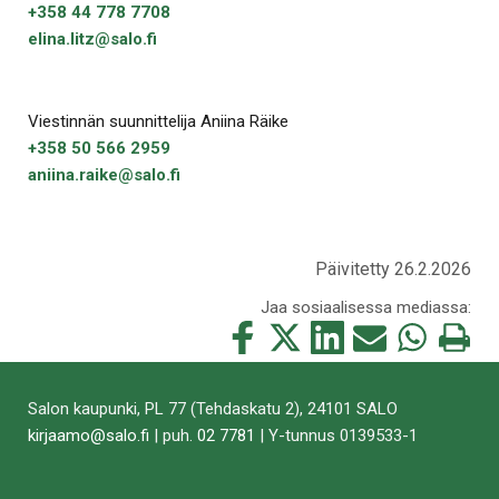
+358 44 778 7708
elina.litz@salo.fi
Viestinnän suunnittelija Aniina Räike
+358 50 566 2959
aniina.raike@salo.fi
Päivitetty 26.2.2026
Jaa sosiaalisessa mediassa:
Jaa
Jaa
Jaa
Jaa
Jaa
Tulosta
tämä
tämä
tämä
tämä
tämä
tämä
Facebookissa
Twitterissä
LinkedIn:ssä
sähköpostitse
WhatsApp:ss
sivu
Salon kaupunki, PL 77 (Tehdaskatu 2), 24101 SALO
kirjaamo@salo.fi
| puh.
02 7781
| Y-tunnus 0139533-1