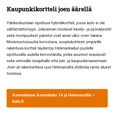
Kaupunkikortteli joen äärellä
Ydinkeskustaan sijoittuva hybridikortteli, jossa auto ei ole
välttämättömyys. Jokirannan loistavat kävely- ja pyöräilyreitit
sekä monipuoliset palvelut ovat aivan ulko-oven takana.
Monimuotoisuutta korostava, suojelukohteen ympärille
rakentuva kortteli täydentyy Helenankadun puolelle
sijoittuvalla uudella kerrostalolla, jonka asunnot avautuvat
sekä vehreälle sisäpihalle että joki- ja kaupunkimaisemaan.
Joen yli rakennettava uusi Helenansilta yhdistää ranta-alueet
toisiinsa.
Asemakaava Asemakatu 14 ja Helenansilta –
Salo.fi.