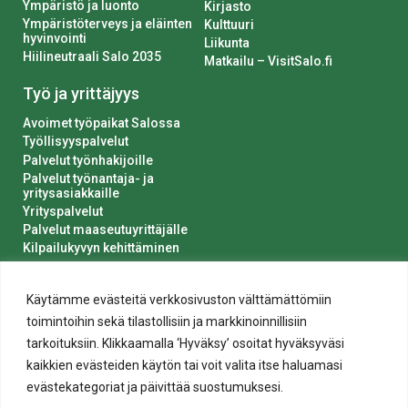
Ympäristö ja luonto
Kirjasto
Ympäristöterveys ja eläinten
Kulttuuri
hyvinvointi
Liikunta
Hiilineutraali Salo 2035
Matkailu – VisitSalo.fi
Työ ja yrittäjyys
Avoimet työpaikat Salossa
Työllisyyspalvelut
Palvelut työnhakijoille
Palvelut työnantaja- ja
yritysasiakkaille
Yrityspalvelut
Palvelut maaseutuyrittäjälle
Kilpailukyvyn kehittäminen
Luvat ja ilmoitukset
Kaupungin hankinnat
Käytämme evästeitä verkkosivuston välttämättömiin
toimintoihin sekä tilastollisiin ja markkinoinnillisiin
tarkoituksiin. Klikkaamalla ‘Hyväksy’ osoitat hyväksyväsi
kaikkien evästeiden käytön tai voit valita itse haluamasi
evästekategoriat ja päivittää suostumuksesi.