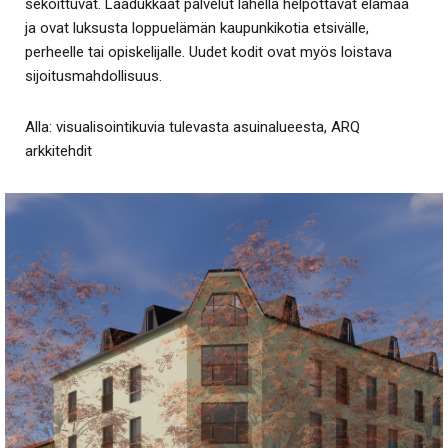
sekoittuvat. Laadukkaat palvelut lähellä helpottavat elämää
ja ovat luksusta loppuelämän kaupunkikotia etsivälle,
perheelle tai opiskelijalle. Uudet kodit ovat myös loistava
sijoitusmahdollisuus.
Alla: visualisointikuvia tulevasta asuinalueesta, ARQ
arkkitehdit