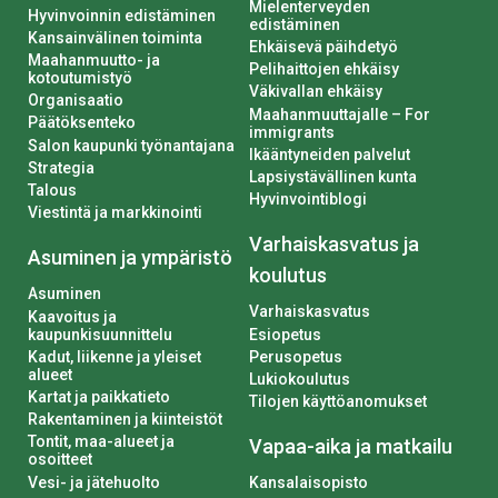
Mielenterveyden
Hyvinvoinnin edistäminen
edistäminen
Kansainvälinen toiminta
Ehkäisevä päihdetyö
Maahanmuutto- ja
Pelihaittojen ehkäisy
kotoutumistyö
Väkivallan ehkäisy
Organisaatio
Maahanmuuttajalle – For
Päätöksenteko
immigrants
Salon kaupunki työnantajana
Ikääntyneiden palvelut
Strategia
Lapsiystävällinen kunta
Talous
Hyvinvointiblogi
Viestintä ja markkinointi
Varhaiskasvatus ja
Asuminen ja ympäristö
koulutus
Asuminen
Varhaiskasvatus
Kaavoitus ja
kaupunkisuunnittelu
Esiopetus
Kadut, liikenne ja yleiset
Perusopetus
alueet
Lukiokoulutus
Kartat ja paikkatieto
Tilojen käyttöanomukset
Rakentaminen ja kiinteistöt
Tontit, maa-alueet ja
Vapaa-aika ja matkailu
osoitteet
Vesi- ja jätehuolto
Kansalaisopisto