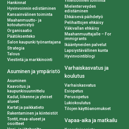
Yhteisöllinen toiminta
Hankinnat
Mielenterveyden
Hyvinvoinnin edistäminen
edistäminen
Kansainvälinen toiminta
Ehkäisevä päihdetyö
Maahanmuutto- ja
Pelihaittojen ehkäisy
kotoutumistyö
Väkivallan ehkäisy
Organisaatio
Maahanmuuttajalle – For
Päätöksenteko
immigrants
Salon kaupunki työnantajana
Ikääntyneiden palvelut
Strategia
Lapsiystävällinen kunta
Talous
Hyvinvointiblogi
Viestintä ja markkinointi
Varhaiskasvatus ja
Asuminen ja ympäristö
koulutus
Asuminen
Varhaiskasvatus
Kaavoitus ja
kaupunkisuunnittelu
Esiopetus
Kadut, liikenne ja yleiset
Perusopetus
alueet
Lukiokoulutus
Kartat ja paikkatieto
Tilojen käyttöanomukset
Rakentaminen ja kiinteistöt
Tontit, maa-alueet ja
Vapaa-aika ja matkailu
osoitteet