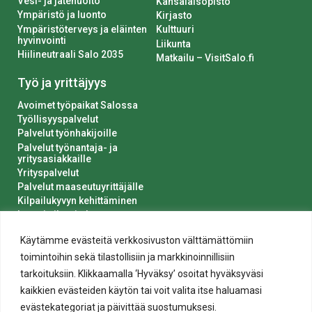
Vesi- ja jätehuolto
Kansalaisopisto
Ympäristö ja luonto
Kirjasto
Ympäristöterveys ja eläinten
Kulttuuri
hyvinvointi
Liikunta
Hiilineutraali Salo 2035
Matkailu – VisitSalo.fi
Työ ja yrittäjyys
Avoimet työpaikat Salossa
Työllisyyspalvelut
Palvelut työnhakijoille
Palvelut työnantaja- ja
yritysasiakkaille
Yrityspalvelut
Palvelut maaseutuyrittäjälle
Kilpailukyvyn kehittäminen
Luvat ja ilmoitukset
Kaupungin hankinnat
Käytämme evästeitä verkkosivuston välttämättömiin
toimintoihin sekä tilastollisiin ja markkinoinnillisiin
tarkoituksiin. Klikkaamalla ‘Hyväksy’ osoitat hyväksyväsi
kaikkien evästeiden käytön tai voit valita itse haluamasi
evästekategoriat ja päivittää suostumuksesi.