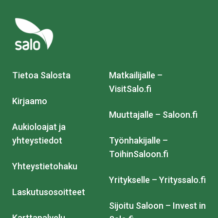
Tietoa Salosta
Matkailijalle –
VisitSalo.fi
Kirjaamo
Muuttajalle – Saloon.fi
Aukioloajat ja
yhteystiedot
Työnhakijalle –
ToihinSaloon.fi
Yhteystietohaku
Yritykselle – Yrityssalo.fi
Laskutusosoitteet
Sijoitu Saloon – Invest in
Karttapalvelu