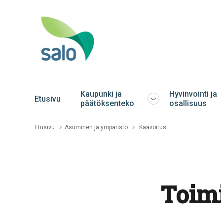
Kaupunki ja
Hyvinvointi ja
Etusivu
Avaa
päätöksenteko
osallisuus
tai
sulje
Etusivu
Asuminen ja ympäristö
Kaavoitus
alavalikko
Toimi