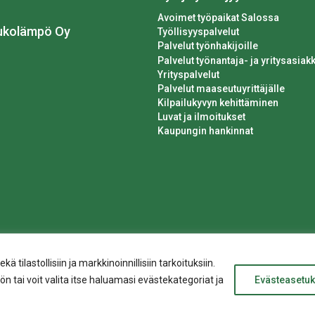
Avoimet työpaikat Salossa
ukolämpö Oy
Työllisyyspalvelut
Palvelut työnhakijoille
Palvelut työnantaja- ja yritysasiakk
Yrityspalvelut
Palvelut maaseutuyrittäjälle
Kilpailukyvyn kehittäminen
Luvat ja ilmoitukset
Kaupungin hankinnat
ilastollisiin ja markkinoinnillisiin tarkoituksiin.
n tai voit valita itse haluamasi evästekategoriat ja
Evästeasetuk