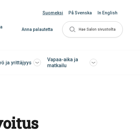
Suomeksi
På Svenska
In English
ja
Anna palautetta
Hae Salon sivustoilta
Vapaa-aika ja
yö ja yrittäjyys
Avaa
Avaa
matkailu
tai
tai
sulje
sulje
ko
alavalikko
alavalikko
oitus