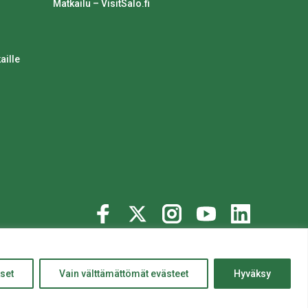
Matkailu – VisitSalo.fi
aille
© 2020 Salon kaupunki
ylös
Website crafted by
Evermade
.
set
Vain välttämättömät evästeet
Hyväksy
Takaisin