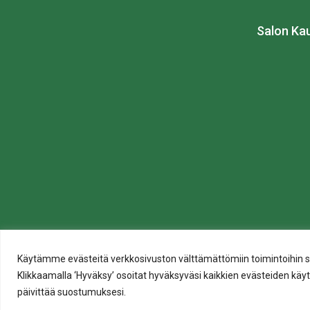
Salon Ka
Tietosuoja
Käytämme evästeitä verkkosivuston välttämättömiin toimintoihin sekä t
Evästeiden käyttö
Klikkaamalla ‘Hyväksy’ osoitat hyväksyväsi kaikkien evästeiden käytö
Saavutettavuusseloste
päivittää suostumuksesi.