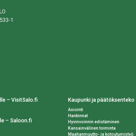
ALO
533-1
lle – VisitSalo.fi
Kaupunki ja päätöksenteko
Asiointi
Hankinnat
le – Saloon.fi
Hyvinvoinnin edistäminen
Kansainvälinen toiminta
Maahanmuutto- ja kotoutumistyö