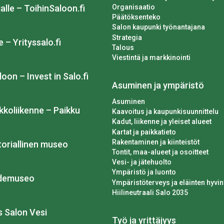
Organisaatio
alle – ToihinSaloon.fi
Päätöksenteko
Salon kaupunki työnantajana
Strategia
e – Yrityssalo.fi
Talous
Viestintä ja markkinointi
loon – Invest in Salo.fi
Asuminen ja ympäristö
Asuminen
kkoliikenne – Paikku
Kaavoitus ja kaupunkisuunnittelu
Kadut, liikenne ja yleiset alueet
Kartat ja paikkatieto
Rakentaminen ja kiinteistöt
toriallinen museo
Tontit, maa-alueet ja osoitteet
Vesi- ja jätehuolto
Ympäristö ja luonto
idemuseo
Ympäristöterveys ja eläinten hyvin
Hiilineutraali Salo 2035
os Salon Vesi
Työ ja yrittäjyys