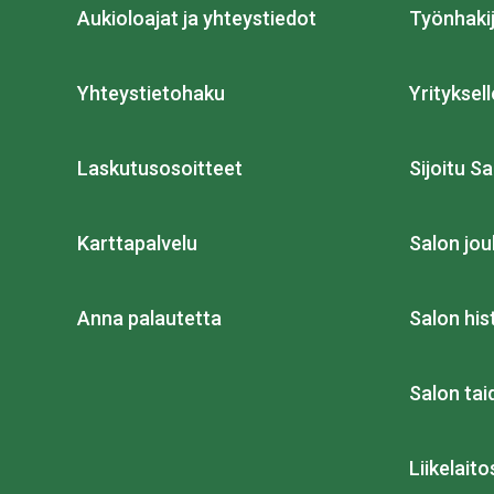
Aukioloajat ja yhteystiedot
Työnhakij
Yhteystietohaku
Yrityksell
Laskutusosoitteet
Sijoitu Sa
Karttapalvelu
Salon jou
Anna palautetta
Salon his
Salon ta
Liikelait