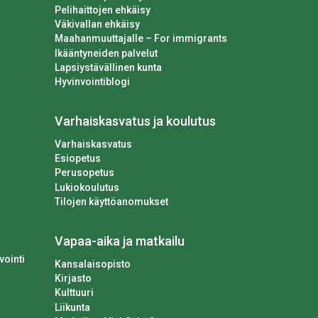
Pelihaittojen ehkäisy
Väkivallan ehkäisy
Maahanmuuttajalle – For immigrants
Ikääntyneiden palvelut
Lapsiystävällinen kunta
Hyvinvointiblogi
Varhaiskasvatus ja koulutus
Varhaiskasvatus
Esiopetus
Perusopetus
Lukiokoulutus
Tilojen käyttöanomukset
Vapaa-aika ja matkailu
vointi
Kansalaisopisto
Kirjasto
Kulttuuri
Liikunta