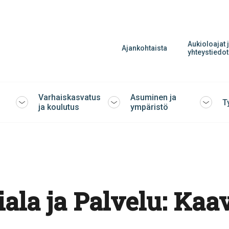
Aukioloajat 
Ajankohtaista
yhteystiedot
Varhaiskasvatus
Asuminen ja
T
Avaa
Avaa
Avaa
ja koulutus
ympäristö
tai
tai
tai
sulje
sulje
sulje
alavalikko
alavalikko
alavalik
ala ja Palvelu:
Kaav