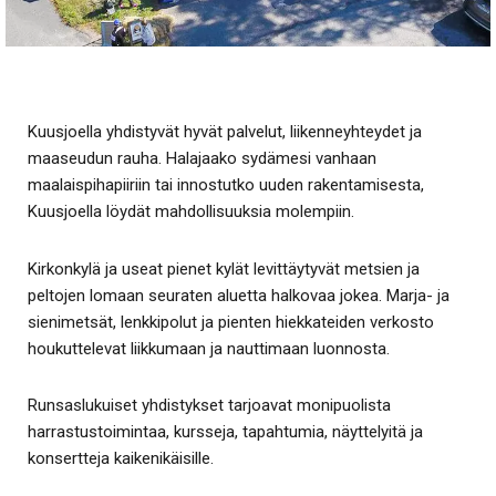
Kuusjoella yhdistyvät hyvät palvelut, liikenneyhteydet ja
maaseudun rauha. Halajaako sydämesi vanhaan
maalaispihapiiriin tai innostutko uuden rakentamisesta,
Kuusjoella löydät mahdollisuuksia molempiin.
Kirkonkylä ja useat pienet kylät levittäytyvät metsien ja
peltojen lomaan seuraten aluetta halkovaa jokea. Marja- ja
sienimetsät, lenkkipolut ja pienten hiekkateiden verkosto
houkuttelevat liikkumaan ja nauttimaan luonnosta.
Runsaslukuiset yhdistykset tarjoavat monipuolista
harrastustoimintaa, kursseja, tapahtumia, näyttelyitä ja
konsertteja kaikenikäisille.