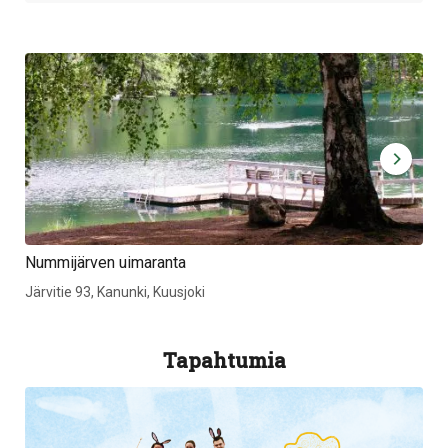
Nummijärven uimaranta
Ku
Järvitie 93, Kanunki, Kuusjoki
Jä
Tapahtumia