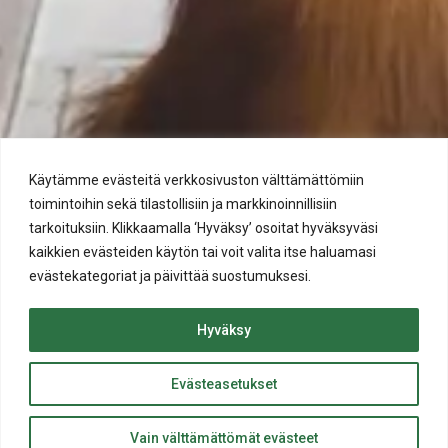
Käytämme evästeitä verkkosivuston välttämättömiin
toimintoihin sekä tilastollisiin ja markkinoinnillisiin
Salon joukkoliikenne – Salonpaikku.fi
tarkoituksiin. Klikkaamalla ‘Hyväksy’ osoitat hyväksyväsi
kaikkien evästeiden käytön tai voit valita itse haluamasi
Paikun sivuilta löydät aikataulut ja reitit, liput ja hinnat sekä
evästekategoriat ja päivittää suostumuksesi.
muita ohjeita ja tietoa.
Hyväksy
Siirry Salonpaikku.fi -sivuille
Evästeasetukset
ylös
Takaisin
Vain välttämättömät evästeet