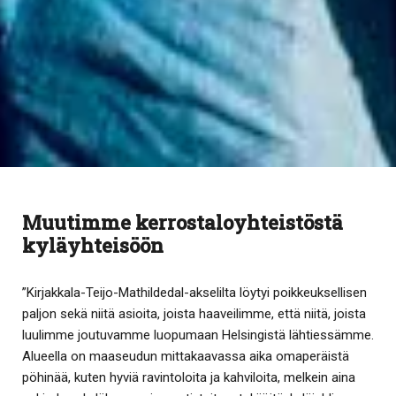
Muutimme kerrostaloyhteistöstä
kyläyhteisöön
”Kirjakkala-Teijo-Mathildedal-akselilta löytyi poikkeuksellisen
paljon sekä niitä asioita, joista haaveilimme, että niitä, joista
luulimme joutuvamme luopumaan Helsingistä lähtiessämme.
Alueella on maaseudun mittakaavassa aika omaperäistä
pöhinää, kuten hyviä ravintoloita ja kahviloita, melkein aina