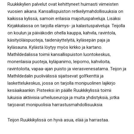
Ruukkikylien palvelut ovat kehittyneet huimasti viimeisten
vuosien aikana. Kansallispuiston retkeilymahdollisuuksia on
kaikissa kylissä, samoin erilaisia majoituspalveluja. Lisäksi
Kirjakkalassa on tarjolla elämys- ja kalastuspalveluja. Teijolla
on koulun ja päiväkodin ohella kauppa, kahvila, ravintola,
käsityöläispuoteja, taidenäyttelyitä, kyläsepän paja ja
kyläsauna. Kylästä löytyy myös kirkko ja kartano.
Mathildedalissa toimii kansallispuiston luontokeskus,
monenlaisia puoteja, kyläpanimo, leipomo, kahviloita,
ravintoloita, vapaa-ajan puisto ja vierasvenesatama. Teijon ja
Mathildedalin puolivälissä sijaitsevat golfkenttä ja
laskettelukeskus, jossa on tarjolla monipuolinen lajikirjo
kesäaikaankin. Pisteeksi iin päälle Ruukkikylissä toimii
lukuisia aktiivisia urheiluseuroja ja muita yhdistyksiä, jotka
tarjoavat monipuolisia harrastusmahdollisuuksia.
Teijon Ruukkikylissä on hyvä asua, elää ja harrastaa.