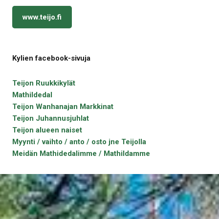
www.teijo.fi
Kylien facebook-sivuja
Teijon Ruukkikylät
Mathildedal
Teijon Wanhanajan Markkinat
Teijon Juhannusjuhlat
Teijon alueen naiset
Myynti / vaihto / anto / osto jne Teijolla
Meidän Mathidedalimme / Mathildamme