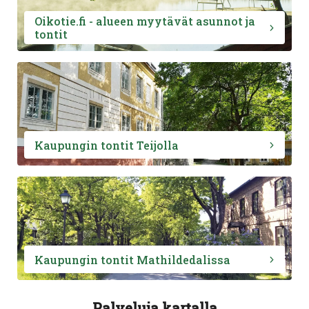
Oikotie.fi - alueen myytävät asunnot ja
tontit
Kaupungin tontit Teijolla
Kaupungin tontit Mathildedalissa
Palveluja kartalla