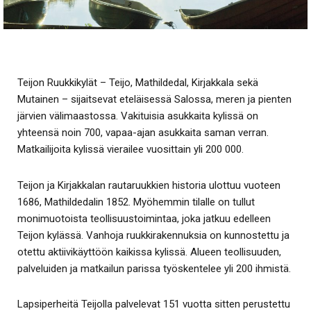
Teijon Ruukkikylät – Teijo, Mathildedal, Kirjakkala sekä
Mutainen – sijaitsevat eteläisessä Salossa, meren ja pienten
järvien välimaastossa. Vakituisia asukkaita kylissä on
yhteensä noin 700, vapaa-ajan asukkaita saman verran.
Matkailijoita kylissä vierailee vuosittain yli 200 000.
Teijon ja Kirjakkalan rautaruukkien historia ulottuu vuoteen
1686, Mathildedalin 1852. Myöhemmin tilalle on tullut
monimuotoista teollisuustoimintaa, joka jatkuu edelleen
Teijon kylässä. Vanhoja ruukkirakennuksia on kunnostettu ja
otettu aktiivikäyttöön kaikissa kylissä. Alueen teollisuuden,
palveluiden ja matkailun parissa työskentelee yli 200 ihmistä.
Lapsiperheitä Teijolla palvelevat 151 vuotta sitten perustettu