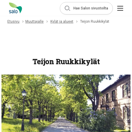
Hae Salon sivustoilta
Etusivu
Muuttajalle
Kylät ja alueet
Teijon Ruukkikylät
Teijon Ruukkikylät