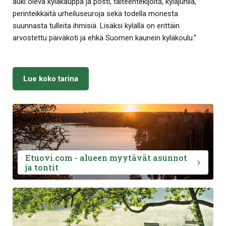
auki oleva kyläkauppa ja posti, taiteentekijöitä, kyläjuhlia,
perinteikkäitä urheiluseuroja sekä todella monesta
suunnasta tulleita ihmisiä. Lisäksi kylällä on erittäin
arvostettu päiväkoti ja ehkä Suomen kaunein kyläkoulu.”
Lue koko tarina
Etuovi.com - alueen myytävät asunnot
ja tontit