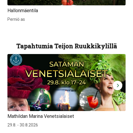
Hallonmäentila
Ma
k
Perniö as
Ma
Tapahtumia Teijon Ruukkikylillä
Mathildan Marina Venetsialaiset
Te
29.8. - 30.8.2026
8.