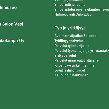
Ympäristö ja luonto
idemuseo
Ympäristöterveys ja eläinten hyvin
Hiilineutraali Salo 2035
os Salon Vesi
Työ ja yrittäjyys
Avoimet työpaikat Salossa
ukolämpö Oy
Työllisyyspalvelut
Palvelut työnhakijoille
Palvelut työnantaja- ja yritysasiakk
Yrityspalvelut
Palvelut maaseutuyrittäjälle
Kilpailukyvyn kehittäminen
Luvat ja ilmoitukset
Kaupungin hankinnat