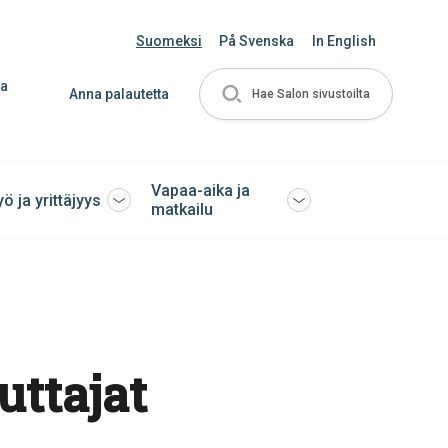
Suomeksi
På Svenska
In English
ja
Anna palautetta
Hae Salon sivustoilta
Vapaa-aika ja
yö ja yrittäjyys
Avaa
Avaa
matkailu
tai
tai
sulje
sulje
ko
alavalikko
alavalikko
ttajat