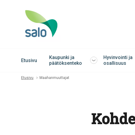
Kaupunki ja
Hyvinvointi ja
Etusivu
Avaa
päätöksenteko
osallisuus
tai
sulje
Etusivu
Maahanmuuttajat
alavalikko
Kohd