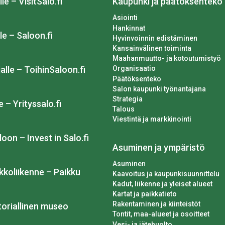
lle – VisitSalo.fi
Kaupunki ja päätöksenteko
Asiointi
Hankinnat
le – Saloon.fi
Hyvinvoinnin edistäminen
Kansainvälinen toiminta
Maahanmuutto- ja kotoutumistyö
Organisaatio
alle – ToihinSaloon.fi
Päätöksenteko
Salon kaupunki työnantajana
Strategia
e – Yrityssalo.fi
Talous
Viestintä ja markkinointi
loon – Invest in Salo.fi
Asuminen ja ympäristö
Asuminen
kkoliikenne – Paikku
Kaavoitus ja kaupunkisuunnittelu
Kadut, liikenne ja yleiset alueet
Kartat ja paikkatieto
Rakentaminen ja kiinteistöt
toriallinen museo
Tontit, maa-alueet ja osoitteet
Vesi- ja jätehuolto