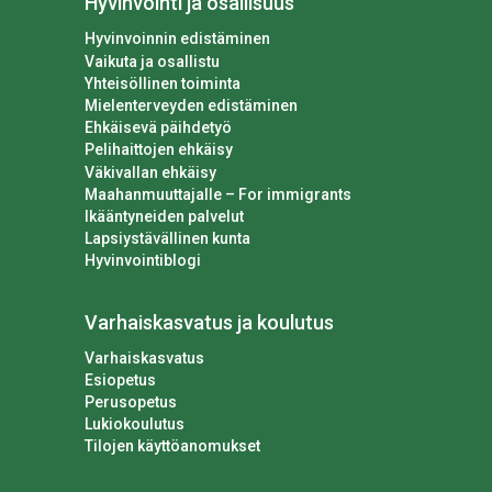
Hyvinvointi ja osallisuus
Hyvinvoinnin edistäminen
Vaikuta ja osallistu
Yhteisöllinen toiminta
Mielenterveyden edistäminen
Ehkäisevä päihdetyö
Pelihaittojen ehkäisy
Väkivallan ehkäisy
Maahanmuuttajalle – For immigrants
Ikääntyneiden palvelut
Lapsiystävällinen kunta
Hyvinvointiblogi
Varhaiskasvatus ja koulutus
Varhaiskasvatus
Esiopetus
Perusopetus
Lukiokoulutus
Tilojen käyttöanomukset