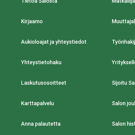
Tietoa Salosta
Matkailija
Kirjaamo
Muuttajal
Aukioloajat ja yhteystiedot
Työnhakij
Yhteystietohaku
Yrityksell
Laskutusosoitteet
Sijoitu Sa
Karttapalvelu
Salon jou
Anna palautetta
Salon his