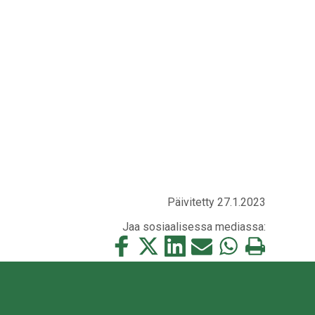
Päivitetty 27.1.2023
Jaa sosiaalisessa mediassa:
Jaa
Jaa
Jaa
Jaa
Jaa
Tulosta
tämä
tämä
tämä
tämä
tämä
tämä
Facebookissa
Twitterissä
LinkedIn:ssä
sähköpostitse
WhatsApp:ssa
sivu