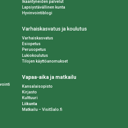
Ikääntyneiden palvelut
Lapsiystävällinen kunta
Hyvinvointiblogi
Varhaiskasvatus ja koulutus
Varhaiskasvatus
Esiopetus
Perusopetus
Lukiokoulutus
Tilojen käyttöanomukset
Vapaa-aika ja matkailu
vointi
Kansalaisopisto
Kirjasto
Kulttuuri
Liikunta
Matkailu – VisitSalo.fi