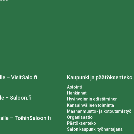
lle – VisitSalo.fi
Kaupunki ja päätöksenteko
Asiointi
Hankinnat
le – Saloon.fi
Hyvinvoinnin edistäminen
Kansainvälinen toiminta
Maahanmuutto- ja kotoutumistyö
Organisaatio
alle – ToihinSaloon.fi
Päätöksenteko
Salon kaupunki työnantajana