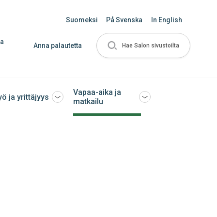
Suomeksi
På Svenska
In English
ja
Anna palautetta
Hae Salon sivustoilta
Vapaa-aika ja
yö ja yrittäjyys
Avaa
Avaa
matkailu
tai
tai
sulje
sulje
ko
alavalikko
alavalikko