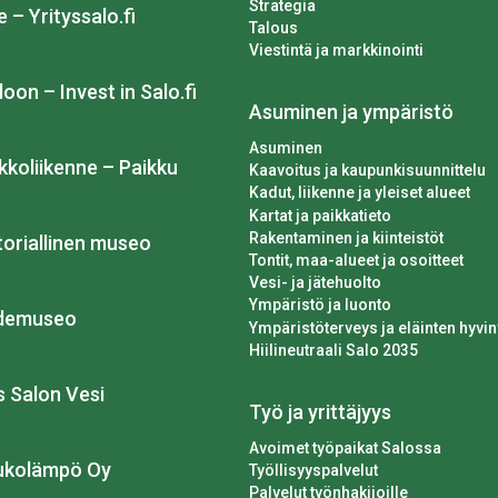
Strategia
e – Yrityssalo.fi
Talous
Viestintä ja markkinointi
loon – Invest in Salo.fi
Asuminen ja ympäristö
Asuminen
kkoliikenne – Paikku
Kaavoitus ja kaupunkisuunnittelu
Kadut, liikenne ja yleiset alueet
Kartat ja paikkatieto
Rakentaminen ja kiinteistöt
toriallinen museo
Tontit, maa-alueet ja osoitteet
Vesi- ja jätehuolto
Ympäristö ja luonto
idemuseo
Ympäristöterveys ja eläinten hyvin
Hiilineutraali Salo 2035
os Salon Vesi
Työ ja yrittäjyys
Avoimet työpaikat Salossa
ukolämpö Oy
Työllisyyspalvelut
Palvelut työnhakijoille