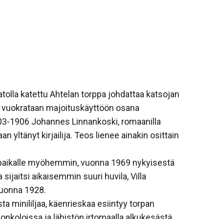
atolla katettu Ahtelan torppa johdattaa katsojan
a vuokrataan majoituskäyttöön osana
1903-1906 Johannes Linnankoski, romaanilla
an yltänyt kirjailija. Teos lienee ainakin osittain
y paikalle myöhemmin, vuonna 1969 nykyisestä
sijaitsi aikaisemmin suuri huvila, Villa
vuonna 1928.
ta minililjaa, käenrieskaa esiintyy torpan
ionkoloissa ja lähistön irtomaalla alkukesästä.