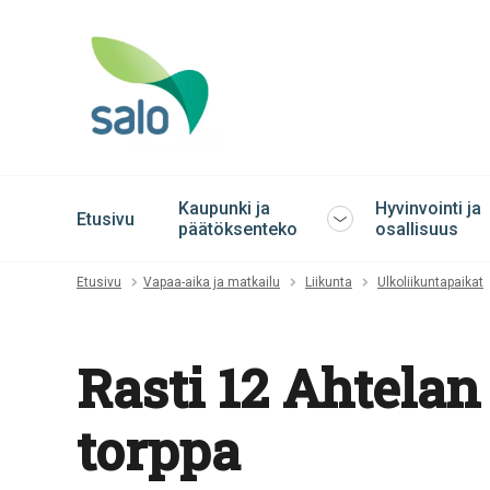
Kaupunki ja
Hyvinvointi ja
Etusivu
Avaa
päätöksenteko
osallisuus
tai
sulje
Etusivu
Vapaa-aika ja matkailu
Liikunta
Ulkoliikuntapaikat
alavalikko
Rasti 12 Ahtelan
torppa