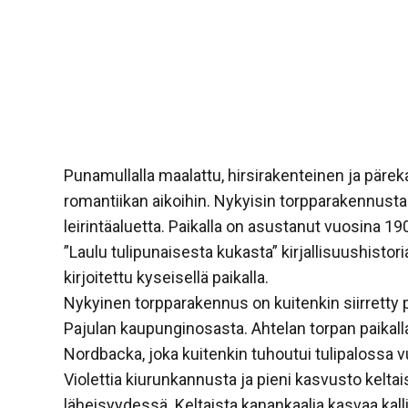
Punamullalla maalattu, hirsirakenteinen ja pärek
romantiikan aikoihin. Nykyisin torpparakennust
leirintäaluetta. Paikalla on asustanut vuosina 
”Laulu tulipunaisesta kukasta” kirjallisuushistoria
kirjoitettu kyseisellä paikalla.
Nykyinen torpparakennus on kuitenkin siirrett
Pajulan kaupunginosasta. Ahtelan torpan paikalla 
Nordbacka, joka kuitenkin tuhoutui tulipalossa 
Violettia kiurunkannusta ja pieni kasvusto keltais
läheisyydessä. Keltaista kanankaalia kasvaa kall