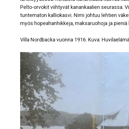
Pelto-orvokit viihtyvät kanankaalien seurassa. V
tuntematon kalliokasvi. Nimi johtuu lehtien väkev
myös hopeahanhikkeja, maksaruohoja ja pieniä k
Villa Nordbacka vuonna 1916. Kuva: Huvilaelämää