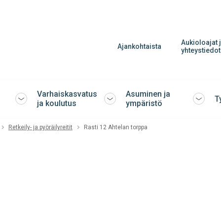
Aukioloajat 
Ajankohtaista
yhteystiedot
Varhaiskasvatus
Asuminen ja
T
Avaa
Avaa
Avaa
ja koulutus
ympäristö
tai
tai
tai
sulje
sulje
sulje
Retkeily- ja pyöräilyreitit
Rasti 12 Ahtelan torppa
alavalikko
alavalikko
alavalik