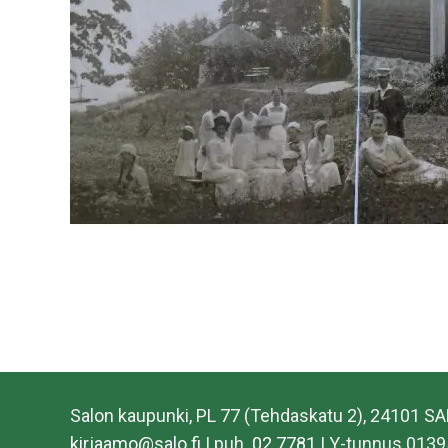
Salon kaupunki, PL 77 (Tehdaskatu 2), 24101 S
kirjaamo@salo.fi
| puh.
02 7781
| Y-tunnus 0139