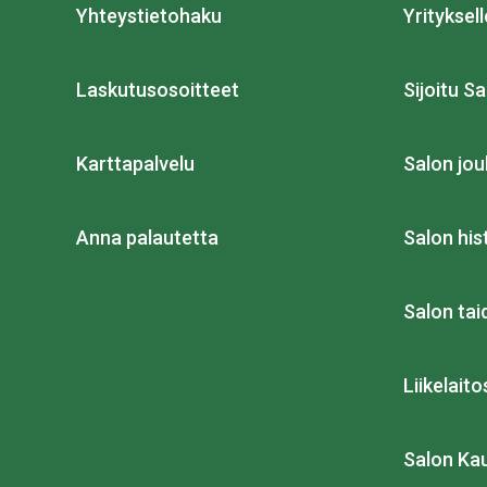
Yhteystietohaku
Yrityksell
Laskutusosoitteet
Sijoitu Sa
Karttapalvelu
Salon jou
Anna palautetta
Salon his
Salon ta
Liikelait
Salon Ka