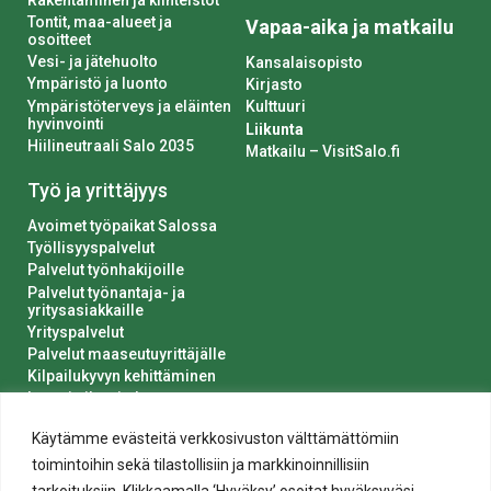
Tontit, maa-alueet ja
Vapaa-aika ja matkailu
osoitteet
Vesi- ja jätehuolto
Kansalaisopisto
Ympäristö ja luonto
Kirjasto
Ympäristöterveys ja eläinten
Kulttuuri
hyvinvointi
Liikunta
Hiilineutraali Salo 2035
Matkailu – VisitSalo.fi
Työ ja yrittäjyys
Avoimet työpaikat Salossa
Työllisyyspalvelut
Palvelut työnhakijoille
Palvelut työnantaja- ja
yritysasiakkaille
Yrityspalvelut
Palvelut maaseutuyrittäjälle
Kilpailukyvyn kehittäminen
Luvat ja ilmoitukset
Kaupungin hankinnat
Käytämme evästeitä verkkosivuston välttämättömiin
toimintoihin sekä tilastollisiin ja markkinoinnillisiin
tarkoituksiin. Klikkaamalla ‘Hyväksy’ osoitat hyväksyväsi