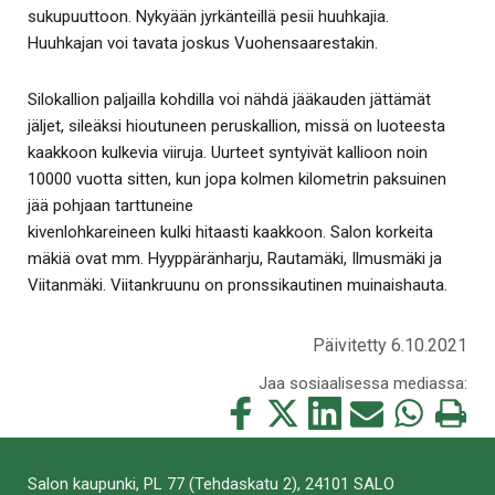
sukupuuttoon. Nykyään jyrkänteillä pesii huuhkajia.
Huuhkajan voi tavata joskus Vuohensaarestakin.
Silokallion paljailla kohdilla voi nähdä jääkauden jättämät
jäljet, sileäksi hioutuneen peruskallion, missä on luoteesta
kaakkoon kulkevia viiruja. Uurteet syntyivät kallioon noin
10000 vuotta sitten, kun jopa kolmen kilometrin paksuinen
jää pohjaan tarttuneine
kivenlohkareineen kulki hitaasti kaakkoon. Salon korkeita
mäkiä ovat mm. Hyyppäränharju, Rautamäki, Ilmusmäki ja
Viitanmäki. Viitankruunu on pronssikautinen muinaishauta.
Päivitetty 6.10.2021
Jaa sosiaalisessa mediassa:
Jaa
Jaa
Jaa
Jaa
Jaa
Tulosta
tämä
tämä
tämä
tämä
tämä
tämä
Facebookissa
Twitterissä
LinkedIn:ssä
sähköpostitse
WhatsApp:ss
sivu
Salon kaupunki, PL 77 (Tehdaskatu 2), 24101 SALO