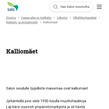
Hae Salon sivustoilta
Etusivu
Vapaa-aika ja matkailu
Liikunta
Ulkoliikuntapaikat
Retkeily- ja pyöräilyreitit
Kalliomäet
Kalliomäet
Salon seudulle tyypillistä maisemaa ovat kalliomäet.
Jyrkänteillä pesi vielä 1950-luvulla muuttohaukkoja.
Laji kärsi suuresti ympäristömyrkyistä ja oli hävitä