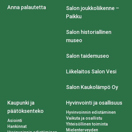
Anna palautetta
Salon joukkoliikenne –
Paikku
Salon historiallinen
museo
Salon taidemuseo
Liikelaitos Salon Vesi
Salon Kaukolämpö Oy
Kaupunki ja
Hyvinvointi ja osallisuus
päätöksenteko
Hyvinvoinnin edistäminen
Vaikuta ja osallistu
Asiointi
Yhteisöllinen toiminta
Hankinnat
Mielenterveyden