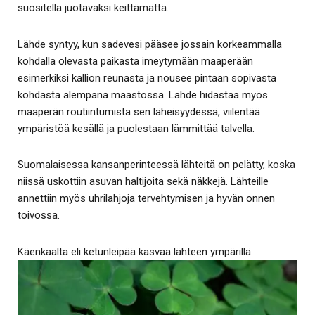
suositella juotavaksi keittämättä.
Lähde syntyy, kun sadevesi pääsee jossain korkeammalla
kohdalla olevasta paikasta imeytymään maaperään
esimerkiksi kallion reunasta ja nousee pintaan sopivasta
kohdasta alempana maastossa. Lähde hidastaa myös
maaperän routiintumista sen läheisyydessä, viilentää
ympäristöä kesällä ja puolestaan lämmittää talvella.
Suomalaisessa kansanperinteessä lähteitä on pelätty, koska
niissä uskottiin asuvan haltijoita sekä näkkejä. Lähteille
annettiin myös uhrilahjoja tervehtymisen ja hyvän onnen
toivossa.
Käenkaalta eli ketunleipää kasvaa lähteen ympärillä.