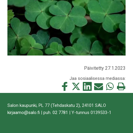
Päivitetty 27.1.2023
Jaa sosiaalisessa mediassa:
Jaa
Jaa
Jaa
Jaa
Jaa
Tulosta
tämä
tämä
tämä
tämä
tämä
tämä
Facebookissa
Twitterissä
LinkedIn:ssä
sähköpostitse
WhatsApp:ss
sivu
Salon kaupunki, PL 77 (Tehdaskatu 2), 24101 SALO
kirjaamo@salo.fi
| puh.
02 7781
| Y-tunnus 0139533-1