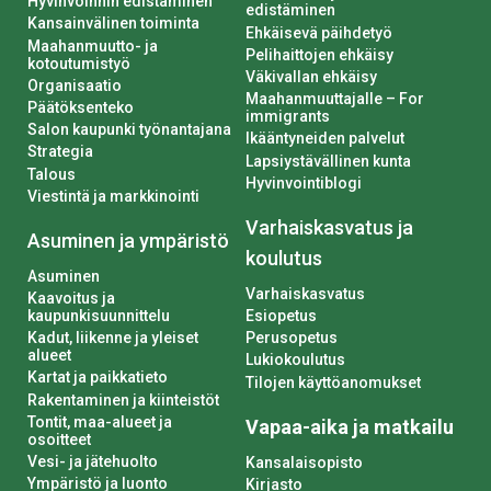
Hyvinvoinnin edistäminen
edistäminen
Kansainvälinen toiminta
Ehkäisevä päihdetyö
Maahanmuutto- ja
Pelihaittojen ehkäisy
kotoutumistyö
Väkivallan ehkäisy
Organisaatio
Maahanmuuttajalle – For
Päätöksenteko
immigrants
Salon kaupunki työnantajana
Ikääntyneiden palvelut
Strategia
Lapsiystävällinen kunta
Talous
Hyvinvointiblogi
Viestintä ja markkinointi
Varhaiskasvatus ja
Asuminen ja ympäristö
koulutus
Asuminen
Varhaiskasvatus
Kaavoitus ja
kaupunkisuunnittelu
Esiopetus
Kadut, liikenne ja yleiset
Perusopetus
alueet
Lukiokoulutus
Kartat ja paikkatieto
Tilojen käyttöanomukset
Rakentaminen ja kiinteistöt
Tontit, maa-alueet ja
Vapaa-aika ja matkailu
osoitteet
Vesi- ja jätehuolto
Kansalaisopisto
Ympäristö ja luonto
Kirjasto