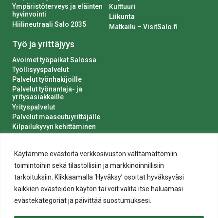
Ympäristöterveys ja eläinten
Kulttuuri
hyvinvointi
Liikunta
Hiilineutraali Salo 2035
Matkailu – VisitSalo.fi
Työ ja yrittäjyys
Avoimet työpaikat Salossa
Työllisyyspalvelut
Palvelut työnhakijoille
Palvelut työnantaja- ja
yritysasiakkaille
Yrityspalvelut
Palvelut maaseutuyrittäjälle
Kilpailukyvyn kehittäminen
Luvat ja ilmoitukset
Kaupungin hankinnat
Käytämme evästeitä verkkosivuston välttämättömiin
toimintoihin sekä tilastollisiin ja markkinoinnillisiin
tarkoituksiin. Klikkaamalla ‘Hyväksy’ osoitat hyväksyväsi
kaikkien evästeiden käytön tai voit valita itse haluamasi
evästekategoriat ja päivittää suostumuksesi.