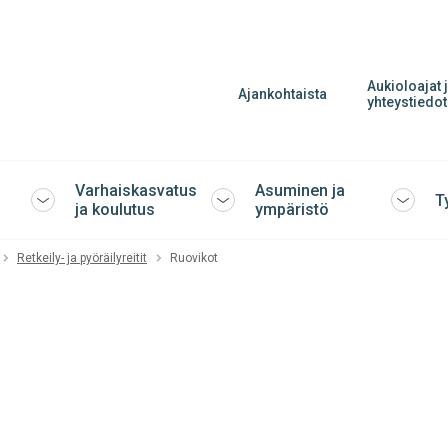
Aukioloajat 
Ajankohtaista
yhteystiedot
Varhaiskasvatus
Asuminen ja
T
Avaa
Avaa
Avaa
ja koulutus
ympäristö
tai
tai
tai
sulje
sulje
sulje
Retkeily- ja pyöräilyreitit
Ruovikot
alavalikko
alavalikko
alavalik