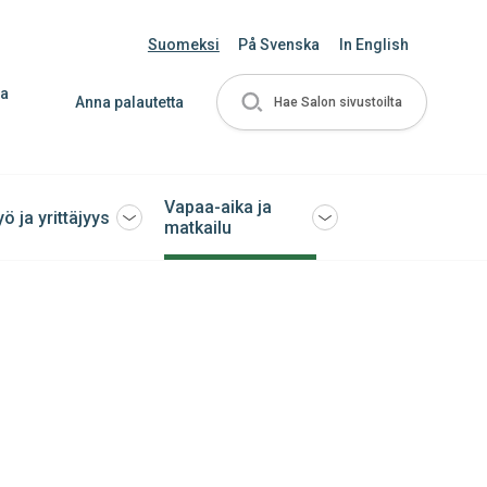
Suomeksi
På Svenska
In English
ja
Anna palautetta
Hae Salon sivustoilta
Vapaa-aika ja
yö ja yrittäjyys
Avaa
Avaa
matkailu
tai
tai
sulje
sulje
ko
alavalikko
alavalikko