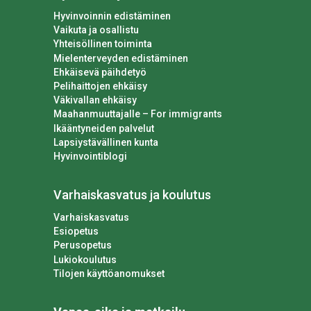
Hyvinvoinnin edistäminen
Vaikuta ja osallistu
Yhteisöllinen toiminta
Mielenterveyden edistäminen
Ehkäisevä päihdetyö
Pelihaittojen ehkäisy
Väkivallan ehkäisy
Maahanmuuttajalle – For immigrants
Ikääntyneiden palvelut
Lapsiystävällinen kunta
Hyvinvointiblogi
Varhaiskasvatus ja koulutus
Varhaiskasvatus
Esiopetus
Perusopetus
Lukiokoulutus
Tilojen käyttöanomukset