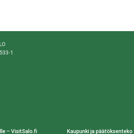
ALO
533-1
lle – VisitSalo.fi
Kaupunki ja päätöksenteko