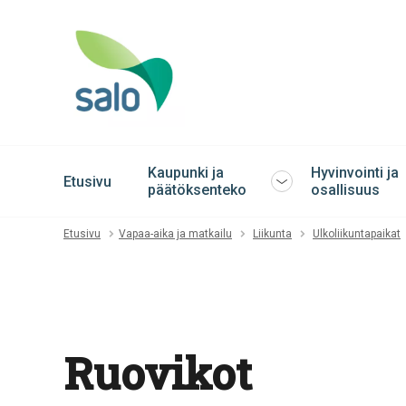
Kaupunki ja
Hyvinvointi ja
Etusivu
Avaa
päätöksenteko
osallisuus
tai
sulje
Etusivu
Vapaa-aika ja matkailu
Liikunta
Ulkoliikuntapaikat
alavalikko
Ruovikot