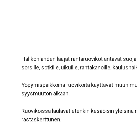
Halikonlahden laajat rantaruovikot antavat suojaa k
sorsille, sotkille, uikuille, rantakanoille, kaulush
Yöpymispaikkoina ruovikoita käyttävät muun mua
syysmuuton aikaan.
Ruovikoissa laulavat etenkin kesäöisin yleisinä 
rastaskerttunen.