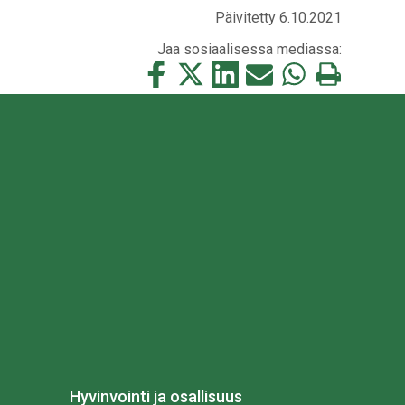
Päivitetty 6.10.2021
Jaa sosiaalisessa mediassa:
Jaa
Jaa
Jaa
Jaa
Jaa
Tulosta
tämä
tämä
tämä
tämä
tämä
tämä
Facebookissa
Twitterissä
LinkedIn:ssä
sähköpostitse
WhatsApp:ssa
sivu
Hyvinvointi ja osallisuus