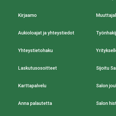
Kirjaamo
Muuttajal
Aukioloajat ja yhteystiedot
Työnhakij
Yhteystietohaku
Yrityksell
Laskutusosoitteet
Sijoitu Sa
Karttapalvelu
Salon jou
Anna palautetta
Salon his