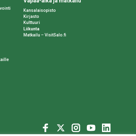
Vapaa-aika ja matkailu
vointi
Kansalaisopisto
Kirjasto
Kulttuuri
Liikunta
Matkailu – VisitSalo.fi
aille