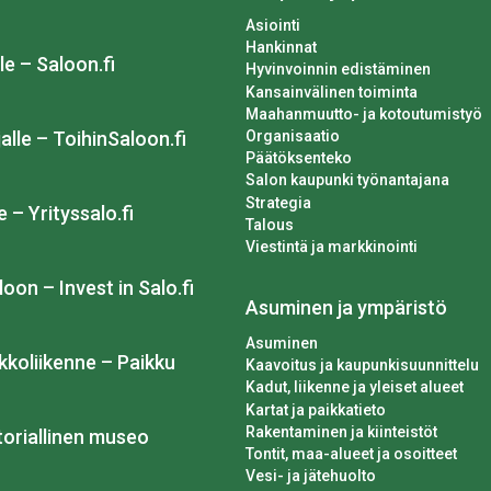
Asiointi
Hankinnat
le – Saloon.fi
Hyvinvoinnin edistäminen
Kansainvälinen toiminta
Maahanmuutto- ja kotoutumistyö
Organisaatio
alle – ToihinSaloon.fi
Päätöksenteko
Salon kaupunki työnantajana
Strategia
e – Yrityssalo.fi
Talous
Viestintä ja markkinointi
loon – Invest in Salo.fi
Asuminen ja ympäristö
Asuminen
kkoliikenne – Paikku
Kaavoitus ja kaupunkisuunnittelu
Kadut, liikenne ja yleiset alueet
Kartat ja paikkatieto
Rakentaminen ja kiinteistöt
toriallinen museo
Tontit, maa-alueet ja osoitteet
Vesi- ja jätehuolto