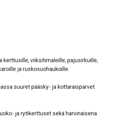
erttusille, viiksitimaleille, pajusirkuille,
aikaroille ja ruskosuohaukoille.
ssa suuret pääsky- ja kottaraisparvet
ruoko- ja rytikerttuset sekä harvinaisena