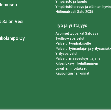
Ympäristö ja luonto
idemuseo
Ympäristöterveys ja eläinten hyvin
Hiilineutraali Salo 2035
os Salon Vesi
Työ ja yrittäjyys
Avoimet työpaikat Salossa
ukolämpö Oy
Työllisyyspalvelut
Palvelut työnhakijoille
Palvelut työnantaja- ja yritysasiakk
Yrityspalvelut
Palvelut maaseutuyrittäjälle
Kilpailukyvyn kehittäminen
Luvat ja ilmoitukset
Kaupungin hankinnat