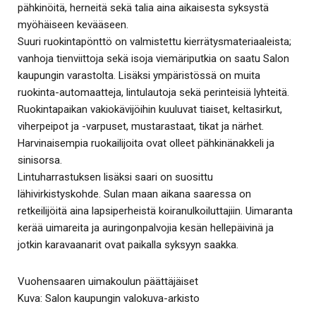
pähkinöitä, herneitä sekä talia aina aikaisesta syksystä
myöhäiseen kevääseen.
Suuri ruokintapönttö on valmistettu kierrätysmateriaaleista;
vanhoja tienviittoja sekä isoja viemäriputkia on saatu Salon
kaupungin varastolta. Lisäksi ympäristössä on muita
ruokinta-automaatteja, lintulautoja sekä perinteisiä lyhteitä.
Ruokintapaikan vakiokävijöihin kuuluvat tiaiset, keltasirkut,
viherpeipot ja -varpuset, mustarastaat, tikat ja närhet.
Harvinaisempia ruokailijoita ovat olleet pähkinänakkeli ja
sinisorsa.
Lintuharrastuksen lisäksi saari on suosittu
lähivirkistyskohde. Sulan maan aikana saaressa on
retkeilijöitä aina lapsiperheistä koiranulkoiluttajiin. Uimaranta
kerää uimareita ja auringonpalvojia kesän hellepäivinä ja
jotkin karavaanarit ovat paikalla syksyyn saakka.
Vuohensaaren uimakoulun päättäjäiset
Kuva: Salon kaupungin valokuva-arkisto