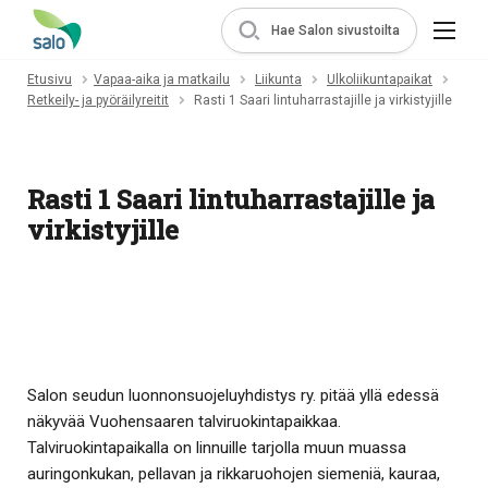
Hae Salon sivustoilta
Etusivu
Vapaa-aika ja matkailu
Liikunta
Ulkoliikuntapaikat
Retkeily- ja pyöräilyreitit
Rasti 1 Saari lintuharrastajille ja virkistyjille
Rasti 1 Saari lintuharrastajille ja
virkistyjille
Salon seudun luonnonsuojeluyhdistys ry. pitää yllä edessä
näkyvää Vuohensaaren talviruokintapaikkaa.
Talviruokintapaikalla on linnuille tarjolla muun muassa
auringonkukan, pellavan ja rikkaruohojen siemeniä, kauraa,