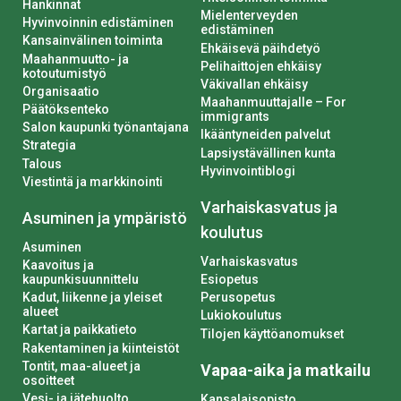
Hankinnat
Mielenterveyden
Hyvinvoinnin edistäminen
edistäminen
Kansainvälinen toiminta
Ehkäisevä päihdetyö
Maahanmuutto- ja
Pelihaittojen ehkäisy
kotoutumistyö
Väkivallan ehkäisy
Organisaatio
Maahanmuuttajalle – For
Päätöksenteko
immigrants
Salon kaupunki työnantajana
Ikääntyneiden palvelut
Strategia
Lapsiystävällinen kunta
Talous
Hyvinvointiblogi
Viestintä ja markkinointi
Varhaiskasvatus ja
Asuminen ja ympäristö
koulutus
Asuminen
Varhaiskasvatus
Kaavoitus ja
kaupunkisuunnittelu
Esiopetus
Kadut, liikenne ja yleiset
Perusopetus
alueet
Lukiokoulutus
Kartat ja paikkatieto
Tilojen käyttöanomukset
Rakentaminen ja kiinteistöt
Tontit, maa-alueet ja
Vapaa-aika ja matkailu
osoitteet
Vesi- ja jätehuolto
Kansalaisopisto