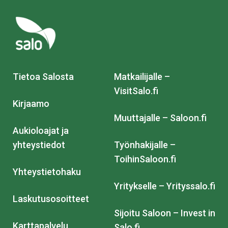
Tietoa Salosta
Matkailijalle –
VisitSalo.fi
Kirjaamo
Muuttajalle – Saloon.fi
Aukioloajat ja
yhteystiedot
Työnhakijalle –
ToihinSaloon.fi
Yhteystietohaku
Yritykselle – Yrityssalo.fi
Laskutusosoitteet
Sijoitu Saloon – Invest in
Karttapalvelu
Salo.fi