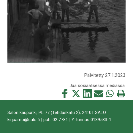
Päivitetty 27.1.2023
Jaa sosiaalisessa mediassa:
Jaa
Jaa
Jaa
Jaa
Jaa
Tulosta
tämä
tämä
tämä
tämä
tämä
tämä
Facebookissa
Twitterissä
LinkedIn:ssä
sähköpostitse
WhatsApp:ss
sivu
Salon kaupunki, PL 77 (Tehdaskatu 2), 24101 SALO
kirjaamo@salo.fi
| puh.
02 7781
| Y-tunnus 0139533-1