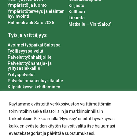
Ympäristö ja luonto
Kirjasto
Ympäristöterveys ja eläinten
Kulttuuri
hyvinvointi
Liikunta
Hiilineutraali Salo 2035
Matkailu – VisitSalo.fi
Työ ja yrittäjyys
Avoimet työpaikat Salossa
Työllisyyspalvelut
Palvelut työnhakijoille
Palvelut työnantaja- ja
yritysasiakkaille
Yrityspalvelut
Palvelut maaseutuyrittäjälle
Kilpailukyvyn kehittäminen
Luvat ja ilmoitukset
Kaupungin hankinnat
Käytämme evästeitä verkkosivuston välttämättömiin
toimintoihin sekä tilastollisiin ja markkinoinnillisiin
tarkoituksiin. Klikkaamalla ‘Hyväksy’ osoitat hyväksyväsi
kaikkien evästeiden käytön tai voit valita itse haluamasi
evästekategoriat ja päivittää suostumuksesi.