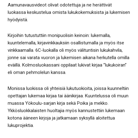
Aamunavausvideot olivat odotettuja ja ne herättivät
luokassa keskustelua omista lukukokemuksista ja lukemisen
hyödyistä.
Kirjoihin tutustuttiin monipuolisin keinoin: lukemalla,
kuuntelemalla, kirjavinkkauksiin osallistumalla ja myös itse
vinkkaamalla. 6C-luokalla oli myös välituntisin lukukahvila,
jonne sai varata vuoron ja lukemisen aikana herkutella omilla
eväillä. Kolmosluokassani oppilaat lukivat kirjaa ”lukukoiran”
eli oman pehmolelun kanssa.
Monissa luokissa oli yhteisiä lukutuokioita, joissa kuunneltiin
opettajan lukemaa kirjaa tai äänikirjaa. Kuuntelussa oli muun
muassa Yökoulu-sarjan kirja sekä Poika ja mekko.
Ykkösluokkalaisten huoltajia myös kannustettiin lukemaan
kotona ääneen kirjoja ja jatkamaan syksyllä aloitettua
lukuprojektia.