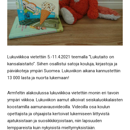
Lukuviikkoa vietettiin 5.-11.4.2021 teemalla ”Lukutaito on
kansalaistaito”. Siihen osallistui satoja kouluja, kirjastoja ja
päiväkoteja ympäri Suomea. Lukuviikon aikana kannustettiin
13 000 lasta ja nuorta lukemaan!
Armfeltin alakoulussa lukuviikkoa vietettiin monin eri tavoin
ympäri viikkoa. Lukuviikon aamut alkoivat seiskaluokkalaisten
koostamilla aamunavausvideoilla. Videoilla osa koulun
opettajista ja ohjaajista kertoivat lukemiseen liittyvistä
ajatuksistaan ja suosikkikirjoistaan, niin lapsuuden
lemppareista kuin nykyisistä mieltymyksistään.