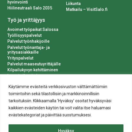
hyvinvointi
Liikunta
Hiilineutraali Salo 2035
Matkailu – VisitSalo.fi
Työ ja yrittäjyys
Avoimet työpaikat Salossa
Työllisyyspalvelut
Palvelut työnhakijoille
Palvelut työnantaja- ja
yritysasiakkaille
Yrityspalvelut
Palvelut maaseutuyrittäjälle
Kilpailukyvyn kehittäminen
Luvat ja ilmoitukset
Kaupungin hankinnat
Käytämme evästeitä verkkosivuston välttämättömiin
toimintoihin sekä tilastollisiin ja markkinoinnillisiin
tarkoituksiin. Klikkaamalla ‘Hyväksy’ osoitat hyväksyväsi
kaikkien evästeiden käytön tai voit valita itse haluamasi
evästekategoriat ja päivittää suostumuksesi.
Tietosuoja
Hyväksy