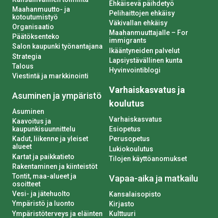
Ehkäisevä päihdetyö
Maahanmuutto- ja
Pelihaittojen ehkäisy
kotoutumistyö
Väkivallan ehkäisy
Organisaatio
Maahanmuuttajalle – For
Päätöksenteko
immigrants
Salon kaupunki työnantajana
Ikääntyneiden palvelut
Strategia
Lapsiystävällinen kunta
Talous
Hyvinvointiblogi
Viestintä ja markkinointi
Varhaiskasvatus ja
Asuminen ja ympäristö
koulutus
Asuminen
Varhaiskasvatus
Kaavoitus ja
kaupunkisuunnittelu
Esiopetus
Kadut, liikenne ja yleiset
Perusopetus
alueet
Lukiokoulutus
Kartat ja paikkatieto
Tilojen käyttöanomukset
Rakentaminen ja kiinteistöt
Tontit, maa-alueet ja
Vapaa-aika ja matkailu
osoitteet
Vesi- ja jätehuolto
Kansalaisopisto
Ympäristö ja luonto
Kirjasto
Ympäristöterveys ja eläinten
Kulttuuri