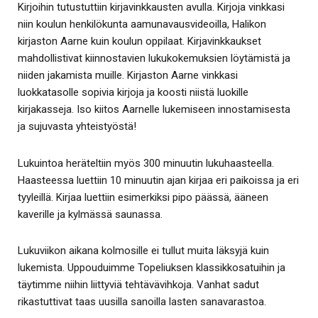
Kirjoihin tutustuttiin kirjavinkkausten avulla. Kirjoja vinkkasi
niin koulun henkilökunta aamunavausvideoilla, Halikon
kirjaston Aarne kuin koulun oppilaat. Kirjavinkkaukset
mahdollistivat kiinnostavien lukukokemuksien löytämistä ja
niiden jakamista muille. Kirjaston Aarne vinkkasi
luokkatasolle sopivia kirjoja ja koosti niistä luokille
kirjakasseja. Iso kiitos Aarnelle lukemiseen innostamisesta
ja sujuvasta yhteistyöstä!
Lukuintoa heräteltiin myös 300 minuutin lukuhaasteella.
Haasteessa luettiin 10 minuutin ajan kirjaa eri paikoissa ja eri
tyyleillä. Kirjaa luettiin esimerkiksi pipo päässä, ääneen
kaverille ja kylmässä saunassa.
Lukuviikon aikana kolmosille ei tullut muita läksyjä kuin
lukemista. Uppouduimme Topeliuksen klassikkosatuihin ja
täytimme niihin liittyviä tehtävävihkoja. Vanhat sadut
rikastuttivat taas uusilla sanoilla lasten sanavarastoa.