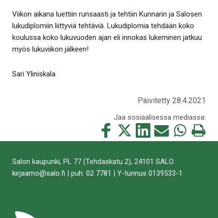
Viikon aikana luettiin runsaasti ja tehtiin Kunnarin ja Salosen
lukudiplomiin liittyviä tehtäviä. Lukudiplomia tehdään koko
koulussa koko lukuvuoden ajan eli innokas lukeminen jatkuu
myös lukuviikon jälkeen!­­
Sari Yliniskala
Päivitetty 28.4.2021
Jaa sosiaalisessa mediassa:
Jaa
Jaa
Jaa
Jaa
Jaa
Tulosta
tämä
tämä
tämä
tämä
tämä
tämä
Facebookissa
Twitterissä
LinkedIn:ssä
sähköpostitse
WhatsApp:ss
sivu
Salon kaupunki, PL 77 (Tehdaskatu 2), 24101 SALO
kirjaamo@salo.fi
| puh.
02 7781
| Y-tunnus 0139533-1