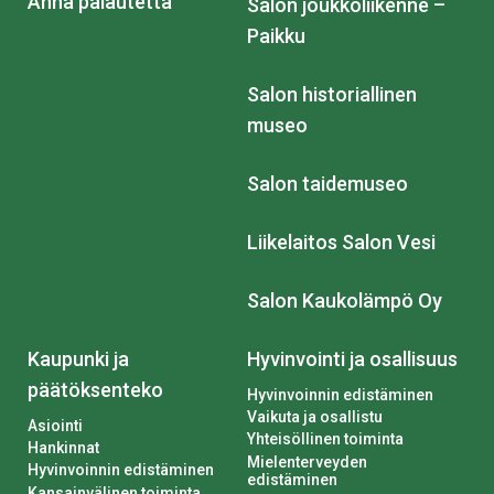
Anna palautetta
Salon joukkoliikenne –
Paikku
Salon historiallinen
museo
Salon taidemuseo
Liikelaitos Salon Vesi
Salon Kaukolämpö Oy
Kaupunki ja
Hyvinvointi ja osallisuus
päätöksenteko
Hyvinvoinnin edistäminen
Vaikuta ja osallistu
Asiointi
Yhteisöllinen toiminta
Hankinnat
Mielenterveyden
Hyvinvoinnin edistäminen
edistäminen
Kansainvälinen toiminta