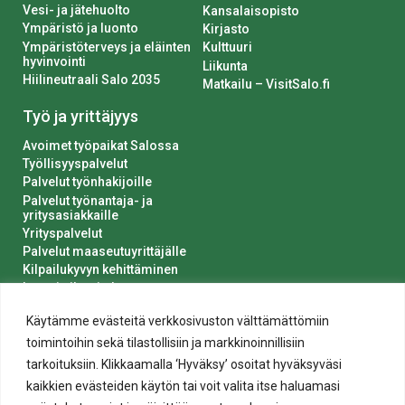
Vesi- ja jätehuolto
Kansalaisopisto
Ympäristö ja luonto
Kirjasto
Ympäristöterveys ja eläinten
Kulttuuri
hyvinvointi
Liikunta
Hiilineutraali Salo 2035
Matkailu – VisitSalo.fi
Työ ja yrittäjyys
Avoimet työpaikat Salossa
Työllisyyspalvelut
Palvelut työnhakijoille
Palvelut työnantaja- ja
yritysasiakkaille
Yrityspalvelut
Palvelut maaseutuyrittäjälle
Kilpailukyvyn kehittäminen
Luvat ja ilmoitukset
Kaupungin hankinnat
Käytämme evästeitä verkkosivuston välttämättömiin
toimintoihin sekä tilastollisiin ja markkinoinnillisiin
tarkoituksiin. Klikkaamalla ‘Hyväksy’ osoitat hyväksyväsi
kaikkien evästeiden käytön tai voit valita itse haluamasi