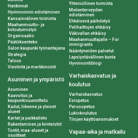
Yhteisöllinen toiminta
Hankinnat
Mielenterveyden
Hyvinvoinnin edistäminen
edistäminen
Kansainvälinen toiminta
Ehkäisevä päihdetyö
Maahanmuutto- ja
Pelihaittojen ehkäisy
kotoutumistyö
Väkivallan ehkäisy
Organisaatio
Maahanmuuttajalle – For
Päätöksenteko
immigrants
Salon kaupunki työnantajana
Ikääntyneiden palvelut
Strategia
Lapsiystävällinen kunta
Talous
Hyvinvointiblogi
Viestintä ja markkinointi
Varhaiskasvatus ja
Asuminen ja ympäristö
koulutus
Asuminen
Varhaiskasvatus
Kaavoitus ja
kaupunkisuunnittelu
Esiopetus
Kadut, liikenne ja yleiset
Perusopetus
alueet
Lukiokoulutus
Kartat ja paikkatieto
Tilojen käyttöanomukset
Rakentaminen ja kiinteistöt
Tontit, maa-alueet ja
Vapaa-aika ja matkailu
osoitteet