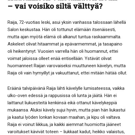
– vai voisiko siltä välttyä?
Raija, 72-vuotias leski, asui yksin vanhassa talossaan lähellä
Salon keskustaa. Hän oli tottunut elämään itsenäisesti,
mutta ajan myötä elämä oli alkanut tuntua raskaammalta.
Askeleet olivat hitaammat ja epävarmemmat, ja tasapaino
oli heikentynyt. Vuosien varrella hän oli huomannut, ettei
voimat jaloissa olleet enää entisellään. Ystävät olivat
huomanneet Raijan varovaiseksi muuttuneen kävelyn, mutta
Raija oli vain hymyillyt ja vakuuttanut, ettei mitään hätää ollut.
Eräänä talvipäivänä Raija lähti kävelylle lumisateessa, vaikka
ulko-oven edessä ja rappusissa oli lunta ja jäätä. Hän ei
laittanut liukuesteitä kenkiinsä eikä ottanut kävelykeppiä
mukaansa. Aluksi kävely sujui hyvin, mutta pian hän liukastui
ja kaatui lyöden lonkan kovaan maahan, ja kipu oli valtava.
Raija ei voinut liikkua, ja kaikki aiemmat huomiotta jääneet
varoitukset kävivät toteen – liukkaat kadut, heikko valaistus,