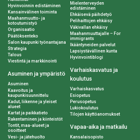
Mielenterveyden
Hyvinvoinnin edistäminen
edistäminen
Kansainvälinen toiminta
Ehkäisevä päihdetyö
Maahanmuutto- ja
Pelihaittojen ehkäisy
kotoutumistyö
Väkivallan ehkäisy
Organisaatio
Maahanmuuttajalle – For
Päätöksenteko
immigrants
Salon kaupunki työnantajana
Ikääntyneiden palvelut
Strategia
Lapsiystävällinen kunta
Talous
Hyvinvointiblogi
Viestintä ja markkinointi
Varhaiskasvatus ja
Asuminen ja ympäristö
koulutus
Asuminen
Varhaiskasvatus
Kaavoitus ja
kaupunkisuunnittelu
Esiopetus
Kadut, liikenne ja yleiset
Perusopetus
alueet
Lukiokoulutus
Kartat ja paikkatieto
Tilojen käyttöanomukset
Rakentaminen ja kiinteistöt
Tontit, maa-alueet ja
Vapaa-aika ja matkailu
osoitteet
Vesi- ja jätehuolto
Kansalaisopisto