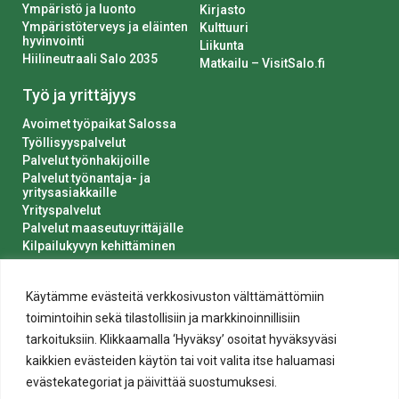
Ympäristö ja luonto
Kirjasto
Ympäristöterveys ja eläinten
Kulttuuri
hyvinvointi
Liikunta
Hiilineutraali Salo 2035
Matkailu – VisitSalo.fi
Työ ja yrittäjyys
Avoimet työpaikat Salossa
Työllisyyspalvelut
Palvelut työnhakijoille
Palvelut työnantaja- ja
yritysasiakkaille
Yrityspalvelut
Palvelut maaseutuyrittäjälle
Kilpailukyvyn kehittäminen
Luvat ja ilmoitukset
Kaupungin hankinnat
Käytämme evästeitä verkkosivuston välttämättömiin
toimintoihin sekä tilastollisiin ja markkinoinnillisiin
tarkoituksiin. Klikkaamalla ‘Hyväksy’ osoitat hyväksyväsi
kaikkien evästeiden käytön tai voit valita itse haluamasi
evästekategoriat ja päivittää suostumuksesi.