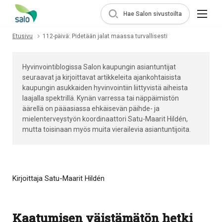
Hae Salon sivustoilta
Etusivu
112-päivä: Pidetään jalat maassa turvallisesti
Hyvinvointiblogissa Salon kaupungin asiantuntijat
seuraavat ja kirjoittavat artikkeleita ajankohtaisista
kaupungin asukkaiden hyvinvointiin liittyvistä aiheista
laajalla spektrillä. Kynän varressa tai näppäimistön
äärellä on pääasiassa ehkäisevän päihde- ja
mielenterveystyön koordinaattori Satu-Maarit Hildén,
mutta toisinaan myös muita vierailevia asiantuntijoita.
Kirjoittaja Satu-Maarit Hildén
Kaatumisen väistämätön hetki