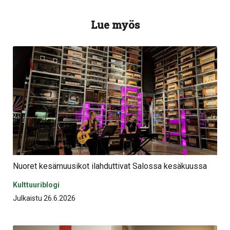
tämä
tämä
tämä
tämä
tämä
tämä
Facebookissa
Twitterissä
LinkedIn:ssä
sähköpostitse
WhatsApp:ss
sivu
Lue myös
Nuoret kesämuusikot ilahduttivat Salossa kesäkuussa
Kulttuuriblogi
Julkaistu 26.6.2026