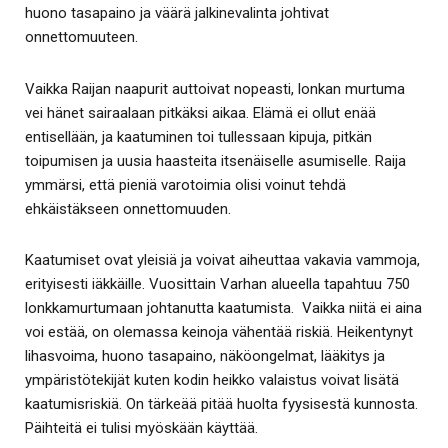
huono tasapaino ja väärä jalkinevalinta johtivat
onnettomuuteen.
Vaikka Raijan naapurit auttoivat nopeasti, lonkan murtuma
vei hänet sairaalaan pitkäksi aikaa. Elämä ei ollut enää
entisellään, ja kaatuminen toi tullessaan kipuja, pitkän
toipumisen ja uusia haasteita itsenäiselle asumiselle. Raija
ymmärsi, että pieniä varotoimia olisi voinut tehdä
ehkäistäkseen onnettomuuden.
Kaatumiset ovat yleisiä ja voivat aiheuttaa vakavia vammoja,
erityisesti iäkkäille. Vuosittain Varhan alueella tapahtuu 750
lonkkamurtumaan johtanutta kaatumista. Vaikka niitä ei aina
voi estää, on olemassa keinoja vähentää riskiä. Heikentynyt
lihasvoima, huono tasapaino, näköongelmat, lääkitys ja
ympäristötekijät kuten kodin heikko valaistus voivat lisätä
kaatumisriskiä. On tärkeää pitää huolta fyysisestä kunnosta.
Päihteitä ei tulisi myöskään käyttää.