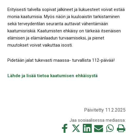
Erityisesti talvella sopivat jalkineet ja liukuesteet voivat estää
monia kaatumisia. Myös näön ja kuuloaistin tarkistaminen
sekä terveydentilan seuranta auttavat vähentämään
kaatumisriskiä. Kaatumisten ehkäisy on tärkeää itsenäisen
elämisen ja elämänlaadun turvaamiseksi, ja pienet
muutokset voivat vaikuttaa isosti.
Pidetään jalat tukevasti maassa- turvallista 112-päivää!
Lähde ja lisää tietoa kaatumisen ehkäisystä
Päivitetty 11.2.2025
Jaa sosiaalisessa mediassa:
Jaa
Jaa
Jaa
Jaa
Jaa
Tulosta