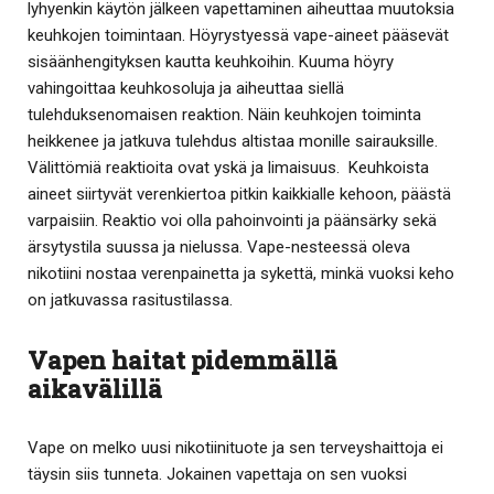
lyhyenkin käytön jälkeen vapettaminen aiheuttaa muutoksia
keuhkojen toimintaan. Höyrystyessä vape-aineet pääsevät
sisäänhengityksen kautta keuhkoihin. Kuuma höyry
vahingoittaa keuhkosoluja ja aiheuttaa siellä
tulehduksenomaisen reaktion. Näin keuhkojen toiminta
heikkenee ja jatkuva tulehdus altistaa monille sairauksille.
Välittömiä reaktioita ovat yskä ja limaisuus. Keuhkoista
aineet siirtyvät verenkiertoa pitkin kaikkialle kehoon, päästä
varpaisiin. Reaktio voi olla pahoinvointi ja päänsärky sekä
ärsytystila suussa ja nielussa. Vape-nesteessä oleva
nikotiini nostaa verenpainetta ja sykettä, minkä vuoksi keho
on jatkuvassa rasitustilassa.
Vapen haitat pidemmällä
aikavälillä
Vape on melko uusi nikotiinituote ja sen terveyshaittoja ei
täysin siis tunneta. Jokainen vapettaja on sen vuoksi