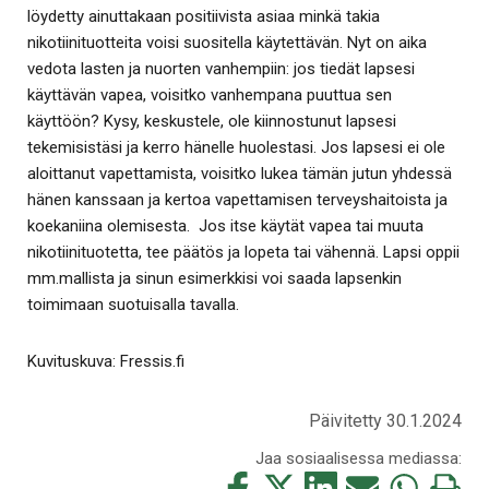
löydetty ainuttakaan positiivista asiaa minkä takia
nikotiinituotteita voisi suositella käytettävän. Nyt on aika
vedota lasten ja nuorten vanhempiin: jos tiedät lapsesi
käyttävän vapea, voisitko vanhempana puuttua sen
käyttöön? Kysy, keskustele, ole kiinnostunut lapsesi
tekemisistäsi ja kerro hänelle huolestasi. Jos lapsesi ei ole
aloittanut vapettamista, voisitko lukea tämän jutun yhdessä
hänen kanssaan ja kertoa vapettamisen terveyshaitoista ja
koekaniina olemisesta. Jos itse käytät vapea tai muuta
nikotiinituotetta, tee päätös ja lopeta tai vähennä. Lapsi oppii
mm.mallista ja sinun esimerkkisi voi saada lapsenkin
toimimaan suotuisalla tavalla.
Kuvituskuva: Fressis.fi
Päivitetty 30.1.2024
Jaa sosiaalisessa mediassa:
Jaa
Jaa
Jaa
Jaa
Jaa
Tulosta