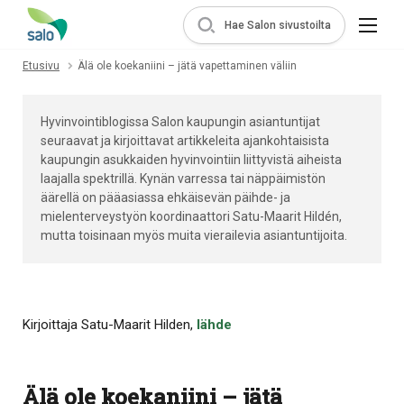
Hae Salon sivustoilta
Etusivu
Älä ole koekaniini – jätä vapettaminen väliin
Hyvinvointiblogissa Salon kaupungin asiantuntijat
seuraavat ja kirjoittavat artikkeleita ajankohtaisista
kaupungin asukkaiden hyvinvointiin liittyvistä aiheista
laajalla spektrillä. Kynän varressa tai näppäimistön
äärellä on pääasiassa ehkäisevän päihde- ja
mielenterveystyön koordinaattori Satu-Maarit Hildén,
mutta toisinaan myös muita vierailevia asiantuntijoita.
Kirjoittaja Satu-Maarit Hilden,
lähde
Älä ole koekaniini – jätä