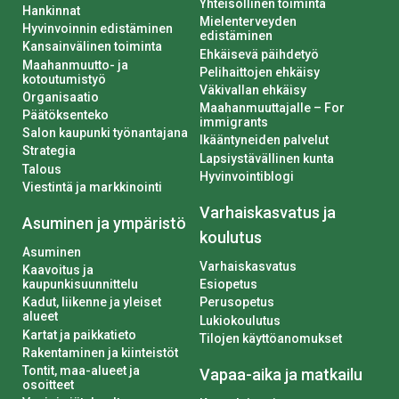
Yhteisöllinen toiminta
Hankinnat
Mielenterveyden
Hyvinvoinnin edistäminen
edistäminen
Kansainvälinen toiminta
Ehkäisevä päihdetyö
Maahanmuutto- ja
Pelihaittojen ehkäisy
kotoutumistyö
Väkivallan ehkäisy
Organisaatio
Maahanmuuttajalle – For
Päätöksenteko
immigrants
Salon kaupunki työnantajana
Ikääntyneiden palvelut
Strategia
Lapsiystävällinen kunta
Talous
Hyvinvointiblogi
Viestintä ja markkinointi
Varhaiskasvatus ja
Asuminen ja ympäristö
koulutus
Asuminen
Varhaiskasvatus
Kaavoitus ja
kaupunkisuunnittelu
Esiopetus
Kadut, liikenne ja yleiset
Perusopetus
alueet
Lukiokoulutus
Kartat ja paikkatieto
Tilojen käyttöanomukset
Rakentaminen ja kiinteistöt
Tontit, maa-alueet ja
Vapaa-aika ja matkailu
osoitteet