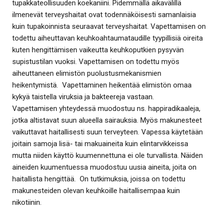
tupakkateollisuuden koekaniini. Pidemmällä aikavälillä
ilmenevät terveyshaitat ovat todennäköisesti samanlaisia
kuin tupakoinnista seuraavat terveyshaitat. Vapettamisen on
todettu aiheuttavan keuhkoahtaumataudille tyypillisiä oireita
kuten hengittämisen vaikeutta keuhkoputkien pysyvän
supistustilan vuoksi. Vapettamisen on todettu myös
aiheuttaneen elimistön puolustusmekanismien
heikentymistä. Vapettaminen heikentää elimistön omaa
kykyä taistella viruksia ja bakteereja vastaan.
Vapettamisen yhteydessä muodostuu ns. happiradikaaleja,
jotka altistavat suun alueella sairauksia. Myös makunesteet
vaikuttavat haitallisesti suun terveyteen. Vapessa käytetään
joitain samoja lisä- tai makuaineita kuin elintarvikkeissa
mutta niiden käyttö kuumennettuna ei ole turvallista. Näiden
aineiden kuumentuessa muodostuu uusia aineita, joita on
haitallista hengittää. On tutkimuksia, joissa on todettu
makunesteiden olevan keuhkoille haitallisempaa kuin
nikotiinin.