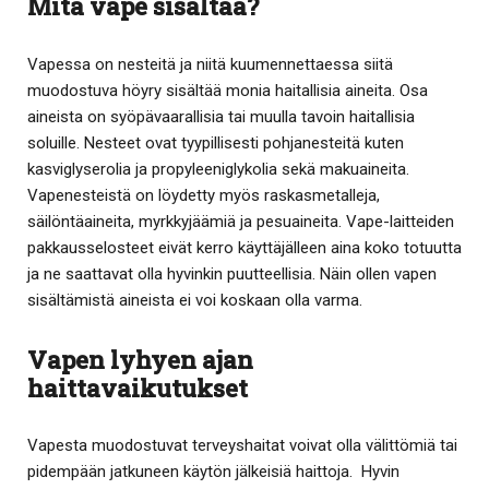
Mitä vape sisältää?
Vapessa on nesteitä ja niitä kuumennettaessa siitä
muodostuva höyry sisältää monia haitallisia aineita. Osa
aineista on syöpävaarallisia tai muulla tavoin haitallisia
soluille. Nesteet ovat tyypillisesti pohjanesteitä kuten
kasviglyserolia ja propyleeniglykolia sekä makuaineita.
Vapenesteistä on löydetty myös raskasmetalleja,
säilöntäaineita, myrkkyjäämiä ja pesuaineita. Vape-laitteiden
pakkausselosteet eivät kerro käyttäjälleen aina koko totuutta
ja ne saattavat olla hyvinkin puutteellisia. Näin ollen vapen
sisältämistä aineista ei voi koskaan olla varma.
Vapen lyhyen ajan
haittavaikutukset
Vapesta muodostuvat terveyshaitat voivat olla välittömiä tai
pidempään jatkuneen käytön jälkeisiä haittoja. Hyvin