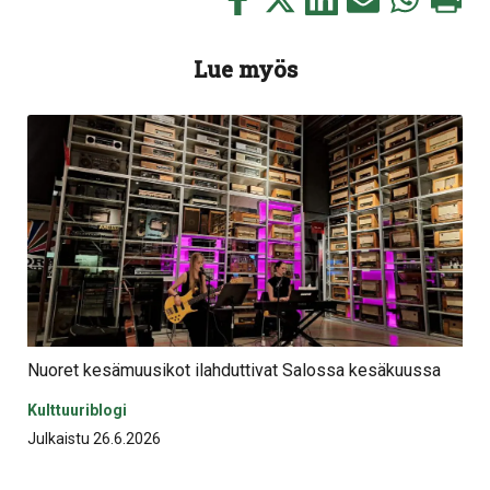
tämä
tämä
tämä
tämä
tämä
tämä
Facebookissa
Twitterissä
LinkedIn:ssä
sähköpostitse
WhatsApp:ss
sivu
Lue myös
Nuoret kesämuusikot ilahduttivat Salossa kesäkuussa
Kulttuuriblogi
Julkaistu 26.6.2026