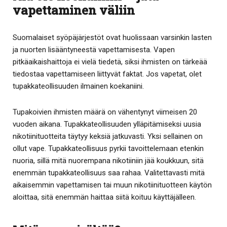
vapettaminen väliin
Suomalaiset syöpäjärjestöt ovat huolissaan varsinkin lasten
ja nuorten lisääntyneestä vapettamisesta. Vapen
pitkäaikaishaittoja ei vielä tiedetä, siksi ihmisten on tärkeää
tiedostaa vapettamiseen liittyvät faktat. Jos vapetat, olet
tupakkateollisuuden ilmainen koekaniini.
Tupakoivien ihmisten määrä on vähentynyt viimeisen 20
vuoden aikana. Tupakkateollisuuden ylläpitämiseksi uusia
nikotiinituotteita täytyy keksiä jatkuvasti. Yksi sellainen on
ollut vape. Tupakkateollisuus pyrkii tavoittelemaan etenkin
nuoria, sillä mitä nuorempana nikotiiniin jää koukkuun, sitä
enemmän tupakkateollisuus saa rahaa. Valitettavasti mitä
aikaisemmin vapettamisen tai muun nikotiinituotteen käytön
aloittaa, sitä enemmän haittaa siitä koituu käyttäjälleen.