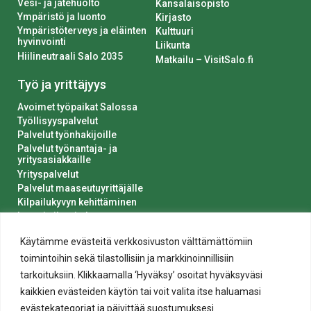
Vesi- ja jätehuolto
Kansalaisopisto
Ympäristö ja luonto
Kirjasto
Ympäristöterveys ja eläinten
Kulttuuri
hyvinvointi
Liikunta
Hiilineutraali Salo 2035
Matkailu – VisitSalo.fi
Työ ja yrittäjyys
Avoimet työpaikat Salossa
Työllisyyspalvelut
Palvelut työnhakijoille
Palvelut työnantaja- ja
yritysasiakkaille
Yrityspalvelut
Palvelut maaseutuyrittäjälle
Kilpailukyvyn kehittäminen
Luvat ja ilmoitukset
Kaupungin hankinnat
Käytämme evästeitä verkkosivuston välttämättömiin
toimintoihin sekä tilastollisiin ja markkinoinnillisiin
tarkoituksiin. Klikkaamalla ‘Hyväksy’ osoitat hyväksyväsi
kaikkien evästeiden käytön tai voit valita itse haluamasi
evästekategoriat ja päivittää suostumuksesi.