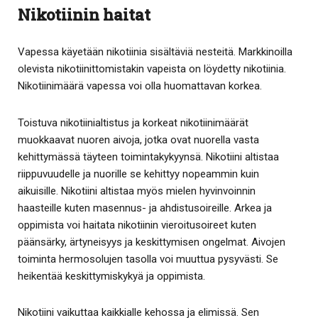
Nikotiinin haitat
Vapessa käyetään nikotiinia sisältäviä nesteitä. Markkinoilla
olevista nikotiinittomistakin vapeista on löydetty nikotiinia.
Nikotiinimäärä vapessa voi olla huomattavan korkea.
Toistuva nikotiinialtistus ja korkeat nikotiinimäärät
muokkaavat nuoren aivoja, jotka ovat nuorella vasta
kehittymässä täyteen toimintakykyynsä. Nikotiini altistaa
riippuvuudelle ja nuorille se kehittyy nopeammin kuin
aikuisille. Nikotiini altistaa myös mielen hyvinvoinnin
haasteille kuten masennus- ja ahdistusoireille. Arkea ja
oppimista voi haitata nikotiinin vieroitusoireet kuten
päänsärky, ärtyneisyys ja keskittymisen ongelmat. Aivojen
toiminta hermosolujen tasolla voi muuttua pysyvästi. Se
heikentää keskittymiskykyä ja oppimista.
Nikotiini vaikuttaa kaikkialle kehossa ja elimissä. Sen