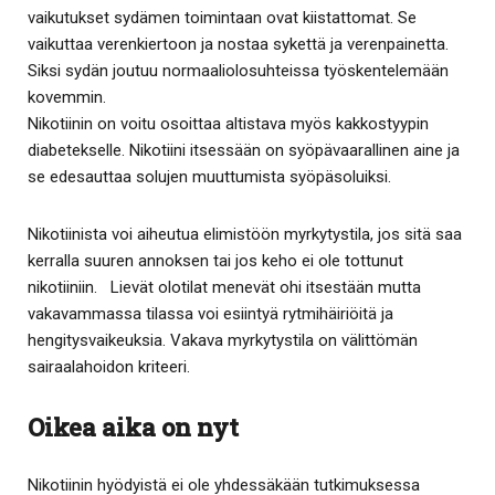
vaikutukset sydämen toimintaan ovat kiistattomat. Se
vaikuttaa verenkiertoon ja nostaa sykettä ja verenpainetta.
Siksi sydän joutuu normaaliolosuhteissa työskentelemään
kovemmin.
Nikotiinin on voitu osoittaa altistava myös kakkostyypin
diabetekselle. Nikotiini itsessään on syöpävaarallinen aine ja
se edesauttaa solujen muuttumista syöpäsoluiksi.
Nikotiinista voi aiheutua elimistöön myrkytystila, jos sitä saa
kerralla suuren annoksen tai jos keho ei ole tottunut
nikotiiniin. Lievät olotilat menevät ohi itsestään mutta
vakavammassa tilassa voi esiintyä rytmihäiriöitä ja
hengitysvaikeuksia. Vakava myrkytystila on välittömän
sairaalahoidon kriteeri.
Oikea aika on nyt
Nikotiinin hyödyistä ei ole yhdessäkään tutkimuksessa