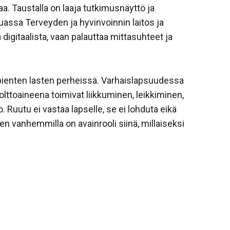
kaa. Taustalla on laaja tutkimusnäyttö ja
uassa Terveyden ja hyvinvoinnin laitos ja
 digitaalista, vaan palauttaa mittasuhteet ja
pienten lasten perheissä. Varhaislapsuudessa
polttoaineena toimivat liikkuminen, leikkiminen,
. Ruutu ei vastaa lapselle, se ei lohduta eikä
ten vanhemmilla on avainrooli siinä, millaiseksi