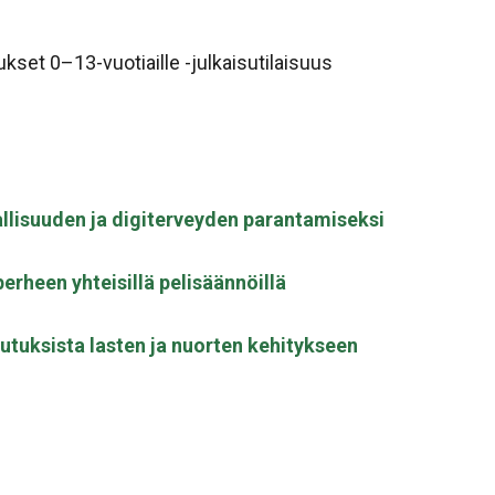
ukset 0–13-vuotiaille -julkaisutilaisuus
vallisuuden ja digiterveyden parantamiseksi
perheen yhteisillä pelisäännöillä
kutuksista lasten ja nuorten kehitykseen