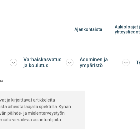
Aukioloajat 
Ajankohtaista
yhteystiedot
Varhaiskasvatus
Asuminen ja
T
Avaa
Avaa
Avaa
ja koulutus
ympäristö
tai
tai
tai
sulje
sulje
sulje
aa
alavalikko
alavalikko
alavalik
t ja kirjoittavat artikkeleita
stä aiheista laajalla spektrillä. Kynän
vän päihde- ja mielenterveystyön
uita vierailevia asiantuntijoita.