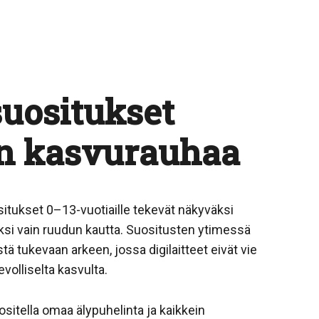
suositukset
en kasvurauhaa
situkset 0–13-vuotiaille tekevät näkyväksi
väksi vain ruudun kautta. Suositusten ytimessä
tä tukevaan arkeen, jossa digilaitteet eivät vie
levolliselta kasvulta.
uositella omaa älypuhelinta ja kaikkein