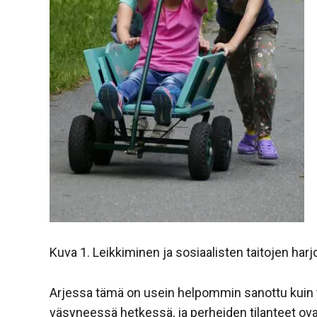
Kuva 1. Leikkiminen ja sosiaalisten taitojen har
Arjessa tämä on usein helpommin sanottu kuin te
väsyneessä hetkessä, ja perheiden tilanteet ovat