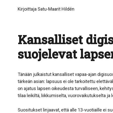
Kirjoittaja Satu-Maarit Hildén
Kansalliset digi
suojelevat laps
Tänään julkaistut kansalliset vapaa-ajan digisuo
tärkeän asian: lapsuus ei ole tarkoitettu elettä
on ajatus lapsen oikeudesta turvalliseen, kehitys
tilaa leikiltä, liikkumiselta, vuorovaikutukselta ja 
Suositukset linjaavat, että alle 13-vuotiaille ei s