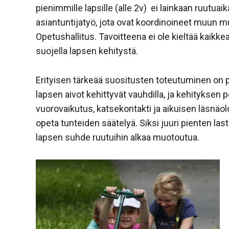
pienimmille lapsille (alle 2v) ei lainkaan ruutuai
asiantuntijatyö, jota ovat koordinoineet muun m
Opetushallitus. Tavoitteena ei ole kieltää kaikkea
suojella lapsen kehitystä.
Erityisen tärkeää suositusten toteutuminen on 
lapsen aivot kehittyvät vauhdilla, ja kehityksen 
vuorovaikutus, katsekontakti ja aikuisen läsnäolo
opeta tunteiden säätelyä. Siksi juuri pienten las
lapsen suhde ruutuihin alkaa muotoutua.