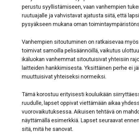
perustu syyllistämiseen, vaan vanhempien tukem
ruutuajalle ja vahvistavat ajatusta siitä, että laps
pysyäkseen mukana oman toimintaympäristön
Vanhempien sitoutuminen on ratkaisevaa myös 
toimivat samoilla pelisäännöillä, vaikutus ulott
ikäluokan vanhemmat sitoutuisivat yhteisiin rajoi
laitteiden hankkimisesta. Yksittäinen perhe ei jäi
muuttuisivat yhteiseksi normeiksi.
Tämä korostuu erityisesti kouluikään siirryttäes
ruudulle, lapset oppivat viettämään aikaa yhdes
vuorovaikutuksessa. Aikuisen tehtävä on mahdoll
näyttämällä esimerkkiä. Lapset seuraavat ennen k
sitä, mitä he sanovat.