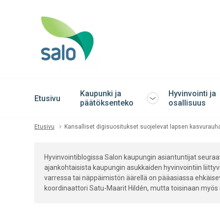
Kaupunki ja
Hyvinvointi ja
Etusivu
Avaa
päätöksenteko
osallisuus
tai
sulje
Etusivu
Kansalliset digisuositukset suojelevat lapsen kasvurauh
alavalikko
Hyvinvointiblogissa Salon kaupungin asiantuntijat seuraava
ajankohtaisista kaupungin asukkaiden hyvinvointiin liittyvi
varressa tai näppäimistön äärellä on pääasiassa ehkäise
koordinaattori Satu-Maarit Hildén, mutta toisinaan myös m