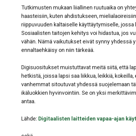
Tutkimusten mukaan liiallinen ruutuaika on yht
haasteisiin, kuten ahdistukseen, mielialaoireisiin 
riippuvuuden kaltaiselle käyttäytymiselle, jossa l
Sosiaalisten taitojen kehitys voi hidastua, jos v
vähän. Nämä vaikutukset eivät synny yhdessä yös
ennaltaehkäisy on niin tärkeää.
Digisuositukset muistuttavat meitä siitä, että la
hetkistä, joissa lapsi saa liikkua, leikkiä, kokeill
vanhemmat sitoutuvat yhdessä suojelemaan tätä
ikäluokkien hyvinvointiin. Se on yksi merkittävim
antaa.
Lähde:
Digitaalisten laitteiden vapaa-ajan käy
sekä