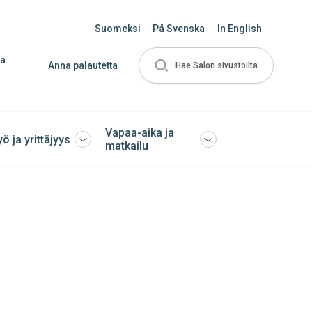
Suomeksi
På Svenska
In English
ja
Anna palautetta
Hae Salon sivustoilta
Vapaa-aika ja
yö ja yrittäjyys
Avaa
Avaa
matkailu
tai
tai
sulje
sulje
ko
alavalikko
alavalikko