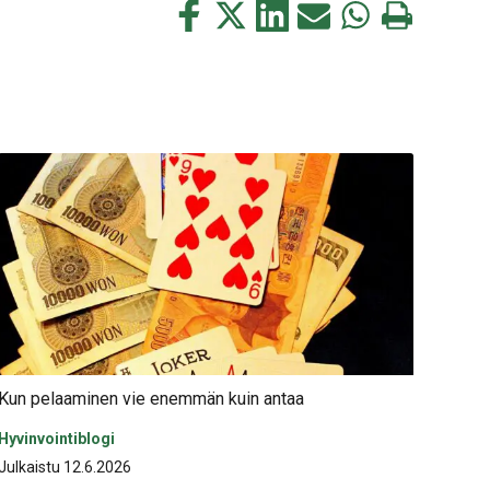
Jaa
Jaa
Jaa
Jaa
Jaa
Tulosta
tämä
tämä
tämä
tämä
tämä
tämä
Facebookissa
Twitterissä
LinkedIn:ssä
sähköpostitse
WhatsApp:ssa
sivu
Kun pelaaminen vie enemmän kuin antaa
Hyvinvointiblogi
Julkaistu 12.6.2026