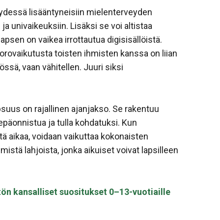
eydessä lisääntyneisiin mielenterveyden
ja univaikeuksiin. Lisäksi se voi altistaa
apsen on vaikea irrottautua digisisällöistä.
uorovaikutusta toisten ihmisten kanssa on liian
sä, vaan vähitellen. Juuri siksi
psuus on rajallinen ajanjakso. Se rakentuu
a, epäonnistua ja tulla kohdatuksi. Kun
 aikaa, voidaan vaikuttaa kokonaisten
mistä lahjoista, jonka aikuiset voivat lapsilleen
tön kansalliset suositukset 0–13-vuotiaille