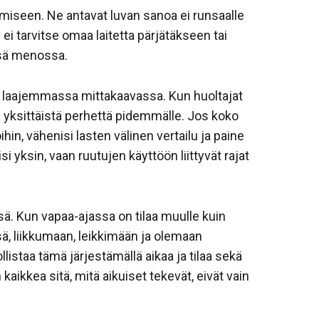
iseen. Ne antavat luvan sanoa ei runsaalle
i ei tarvitse omaa laitetta pärjätäkseen tai
sä menossa.
laajemmassa mittakaavassa. Kun huoltajat
uu yksittäistä perhettä pidemmälle. Jos koko
hin, vähenisi lasten välinen vertailu ja paine
si yksin, vaan ruutujen käyttöön liittyvät rajat
sä. Kun vapaa-ajassa on tilaa muulle kuin
sä, liikkumaan, leikkimään ja olemaan
istaa tämä järjestämällä aikaa ja tilaa sekä
aikkea sitä, mitä aikuiset tekevät, eivät vain