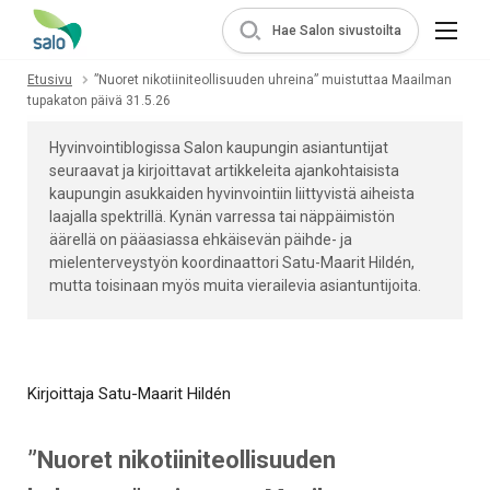
Hae Salon sivustoilta
Etusivu
”Nuoret nikotiiniteollisuuden uhreina” muistuttaa Maailman
tupakaton päivä 31.5.26
Hyvinvointiblogissa Salon kaupungin asiantuntijat
seuraavat ja kirjoittavat artikkeleita ajankohtaisista
kaupungin asukkaiden hyvinvointiin liittyvistä aiheista
laajalla spektrillä. Kynän varressa tai näppäimistön
äärellä on pääasiassa ehkäisevän päihde- ja
mielenterveystyön koordinaattori Satu-Maarit Hildén,
mutta toisinaan myös muita vierailevia asiantuntijoita.
Kirjoittaja Satu-Maarit Hildén
”Nuoret nikotiiniteollisuuden