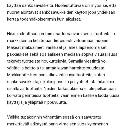
käyttää sähkösavukkeita. Huolestuttavaa on myös se, että
nuoret aloittavat sähkösavukkeiden käytön jopa yhdeksän
kertaa todennäköisemmin kuin aikuiset.
Nikotiiniteollisuus ei toimi sattumanvaraisesti. Tuotteita ja
markkinointia kehitetään tietoisesti vetoamaan nuoriin.
Makeat makuaineet, värikkäät ja lähes lapsenomaiset
pakkaukset sekä sosiaaliseen mediaan sopiva visuaalisuus
tekevät tuotteista houkuttelevia. Samalla viestintä voi
vähätellä haittoja tai antaa kuvan harmittomuudesta.
Markkinoille tuodaan jatkuvasti uusia tuotteita, kuten
sähkösavukkeita, nikotiinipusseja ja synteettistä nikotiinia
sisältäviä tuotteita. Näiden tarkoituksena ei ole pelkästään
korvata perinteisiä tuotteita, vaan ennen kaikkea luoda uusia
käyttäjiä ja ylläpitää riippuvuutta.
Vaikka tupakoinnin vähentämisessä on saavutettu
merkittävää edistystä parin viimeisen vuosikymmenen