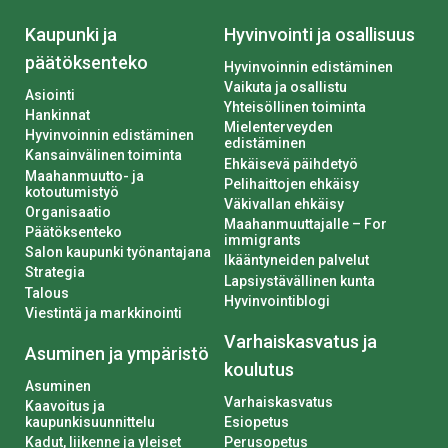
Kaupunki ja
Hyvinvointi ja osallisuus
päätöksenteko
Hyvinvoinnin edistäminen
Vaikuta ja osallistu
Asiointi
Yhteisöllinen toiminta
Hankinnat
Mielenterveyden
Hyvinvoinnin edistäminen
edistäminen
Kansainvälinen toiminta
Ehkäisevä päihdetyö
Maahanmuutto- ja
Pelihaittojen ehkäisy
kotoutumistyö
Väkivallan ehkäisy
Organisaatio
Maahanmuuttajalle – For
Päätöksenteko
immigrants
Salon kaupunki työnantajana
Ikääntyneiden palvelut
Strategia
Lapsiystävällinen kunta
Talous
Hyvinvointiblogi
Viestintä ja markkinointi
Varhaiskasvatus ja
Asuminen ja ympäristö
koulutus
Asuminen
Varhaiskasvatus
Kaavoitus ja
kaupunkisuunnittelu
Esiopetus
Kadut, liikenne ja yleiset
Perusopetus