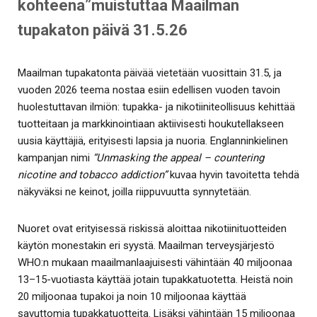
kohteena”muistuttaa Maailman
tupakaton päivä 31.5.26
Maailman tupakatonta päivää vietetään vuosittain 31.5, ja
vuoden 2026 teema nostaa esiin edellisen vuoden tavoin
huolestuttavan ilmiön: tupakka- ja nikotiiniteollisuus kehittää
tuotteitaan ja markkinointiaan aktiivisesti houkutellakseen
uusia käyttäjiä, erityisesti lapsia ja nuoria. Englanninkielinen
kampanjan nimi
“Unmasking the appeal – countering
nicotine and tobacco addiction”
kuvaa hyvin tavoitetta tehdä
näkyväksi ne keinot, joilla riippuvuutta synnytetään.
Nuoret ovat erityisessä riskissä aloittaa nikotiinituotteiden
käytön monestakin eri syystä. Maailman terveysjärjestö
WHO:n mukaan maailmanlaajuisesti vähintään 40 miljoonaa
13–15-vuotiasta käyttää jotain tupakkatuotetta. Heistä noin
20 miljoonaa tupakoi ja noin 10 miljoonaa käyttää
savuttomia tupakkatuotteita. Lisäksi vähintään 15 miljoonaa