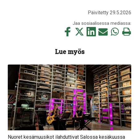
Päivitetty 29.5.2026
Jaa sosiaalisessa mediassa:
Jaa
Jaa
Jaa
Jaa
Jaa
Tulosta
tämä
tämä
tämä
tämä
tämä
tämä
Facebookissa
Twitterissä
LinkedIn:ssä
sähköpostitse
WhatsApp:ss
sivu
Lue myös
Nuoret kesämuusikot ilahduttivat Salossa kesäkuussa