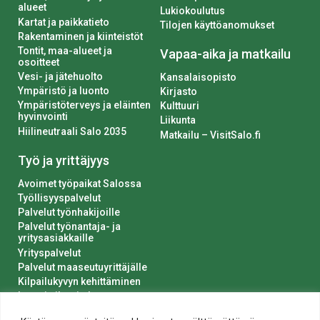
alueet
Lukiokoulutus
Kartat ja paikkatieto
Tilojen käyttöanomukset
Rakentaminen ja kiinteistöt
Tontit, maa-alueet ja
Vapaa-aika ja matkailu
osoitteet
Vesi- ja jätehuolto
Kansalaisopisto
Ympäristö ja luonto
Kirjasto
Ympäristöterveys ja eläinten
Kulttuuri
hyvinvointi
Liikunta
Hiilineutraali Salo 2035
Matkailu – VisitSalo.fi
Työ ja yrittäjyys
Avoimet työpaikat Salossa
Työllisyyspalvelut
Palvelut työnhakijoille
Palvelut työnantaja- ja
yritysasiakkaille
Yrityspalvelut
Palvelut maaseutuyrittäjälle
Kilpailukyvyn kehittäminen
Luvat ja ilmoitukset
Kaupungin hankinnat