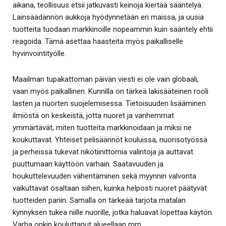
aikana, teollisuus etsii jatkuvasti keinoja kiertää sääntelyä.
Lainsäädännön aukkoja hyödynnetään eri maissa, ja uusia
tuotteita tuodaan markkinoille nopeammin kuin sääntely ehtii
reagoida. Tämä asettaa haasteita myös paikalliselle
hyvinvointityölle.
Maailman tupakattoman päivän viesti ei ole vain globaali,
vaan myös paikallinen. Kunnilla on tärkeä lakisääteinen rooli
lasten ja nuorten suojelemisessa. Tietoisuuden lisääminen
ilmiöstä on keskeistä, jotta nuoret ja vanhemmat
ymmärtävät, miten tuotteita markkinoidaan ja miksi ne
koukuttavat. Yhteiset pelisäännöt kouluissa, nuorisotyössä
ja perheissä tukevat nikotiinittomia valintoja ja auttavat
puuttumaan käyttöön varhain. Saatavuuden ja
houkuttelevuuden vähentäminen sekä myynnin valvonta
vaikuttavat osaltaan siihen, kuinka helposti nuoret päätyvät
tuotteiden pariin. Samalla on tärkeää tarjota matalan
kynnyksen tukea niille nuorille, jotka haluavat lopettaa käytön.
Varha onkin kouluttanut alueellaan mm.