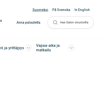
Suomeksi
På Svenska
In English
ja
Anna palautetta
Hae Salon sivustoilta
Vapaa-aika ja
yö ja yrittäjyys
Avaa
Avaa
matkailu
tai
tai
sulje
sulje
ko
alavalikko
alavalikko