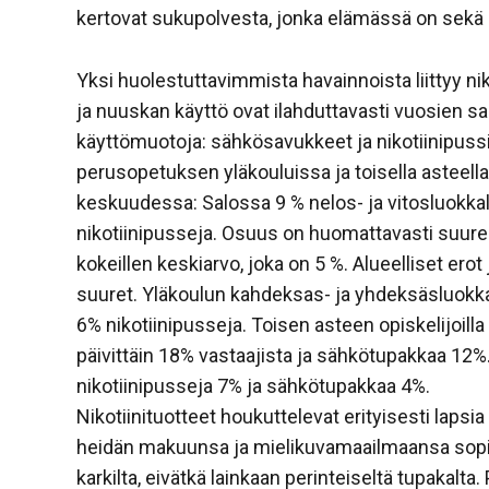
kertovat sukupolvesta, jonka elämässä on sekä u
Yksi huolestuttavimmista havainnoista liittyy niko
ja nuuskan käyttö ovat ilahduttavasti vuosien saa
käyttömuotoja: sähkösavukkeet ja nikotiinipussit
perusopetuksen yläkouluissa ja toisella asteel
keskuudessa: Salossa 9 % nelos- ja vitosluokkal
nikotiinipusseja. Osuus on huomattavasti suuremp
kokeillen keskiarvo, joka on 5 %. Alueelliset erot j
suuret. Yläkoulun kahdeksas- ja yhdeksäsluokkal
6% nikotiinipusseja. Toisen asteen opiskelijoill
päivittäin 18% vastaajista ja sähkötupakkaa 12%. 
nikotiinipusseja 7% ja sähkötupakkaa 4%.
Nikotiinituotteet houkuttelevat erityisesti lapsia
heidän makuunsa ja mielikuvamaailmaansa sopivi
karkilta, eivätkä lainkaan perinteiseltä tupakalta