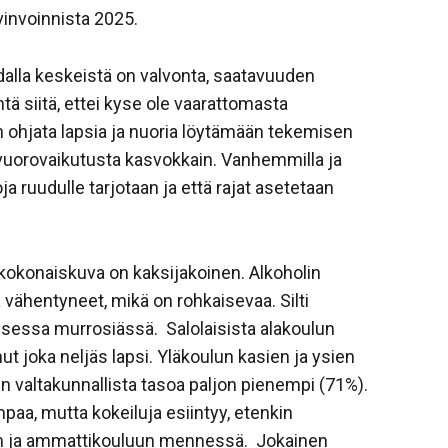
invoinnista 2025.
hdalla keskeistä on valvonta, saatavuuden
ntä siitä, ettei kyse ole vaarattomasta
n ohjata lapsia ja nuoria löytämään tekemisen
oa vuorovaikutusta kasvokkain. Vanhemmilla ja
oja ruudulle tarjotaan ja että rajat asetetaan
kokonaiskuva on kaksijakoinen. Alkoholin
ä vähentyneet, mikä on rohkaisevaa. Silti
haisessa murrosiässä. Salolaisista alakoulun
nut joka neljäs lapsi. Yläkoulun kasien ja ysien
in valtakunnallista tasoa paljon pienempi (71%).
paa, mutta kokeiluja esiintyy, etenkin
oon ja ammattikouluun mennessä. Jokainen