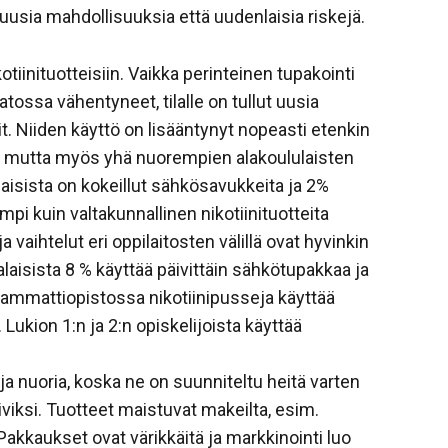
usia mahdollisuuksia että uudenlaisia riskejä.
tiinituotteisiin. Vaikka perinteinen tupakointi
tossa vähentyneet, tilalle on tullut uusia
. Niiden käyttö on lisääntynyt nopeasti etenkin
la mutta myös yhä nuorempien alakoululaisten
aisista on kokeillut sähkösavukkeita ja 2%
i kuin valtakunnallinen nikotiinituotteita
a vaihtelut eri oppilaitosten välillä ovat hyvinkin
aisista 8 % käyttää päivittäin sähkötupakkaa ja
a ammattiopistossa nikotiinipusseja käyttää
Lukion 1:n ja 2:n opiskelijoista käyttää
 ja nuoria, koska ne on suunniteltu heitä varten
ksi. Tuotteet maistuvat makeilta, esim.
. Pakkaukset ovat värikkäitä ja markkinointi luo