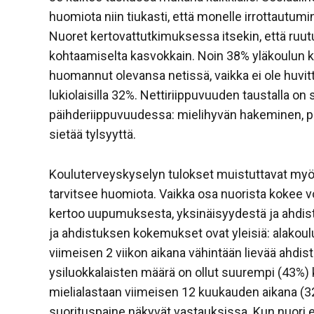
huomiota niin tiukasti, että monelle irrottautum
Nuoret kertovattutkimuksessa itsekin, että ruutua
kohtaamiselta kasvokkain. Noin 38% yläkoulun kas
huomannut olevansa netissä, vaikka ei ole huvitt
lukiolaisilla 32%. Nettiriippuvuuden taustalla 
päihderiippuvuudessa: mielihyvän hakeminen, pal
sietää tylsyyttä.
Kouluterveyskyselyn tulokset muistuttavat myös 
tarvitsee huomiota. Vaikka osa nuorista kokee 
kertoo uupumuksesta, yksinäisyydestä ja ahdistu
ja ahdistuksen kokemukset ovat yleisiä: alakoul
viimeisen 2 viikon aikana vähintään lievää ahdis
ysiluokkalaisten määrä on ollut suurempi (43%) k
mielialastaan viimeisen 12 kuukauden aikana (3
suorituspaine näkyvät vastauksissa. Kun nuori e