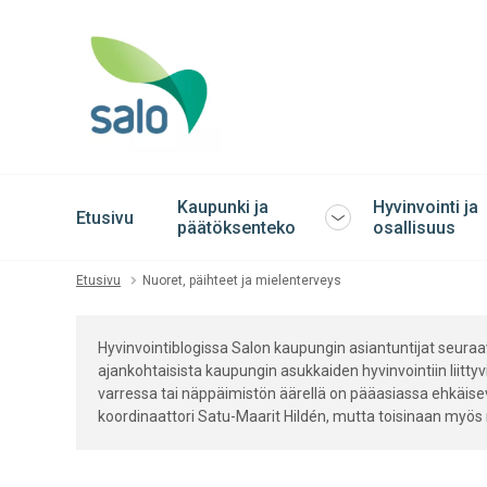
Kaupunki ja
Hyvinvointi ja
Etusivu
Avaa
päätöksenteko
osallisuus
tai
sulje
Etusivu
Nuoret, päihteet ja mielenterveys
alavalikko
Hyvinvointiblogissa Salon kaupungin asiantuntijat seuraava
ajankohtaisista kaupungin asukkaiden hyvinvointiin liittyvi
varressa tai näppäimistön äärellä on pääasiassa ehkäise
koordinaattori Satu-Maarit Hildén, mutta toisinaan myös m