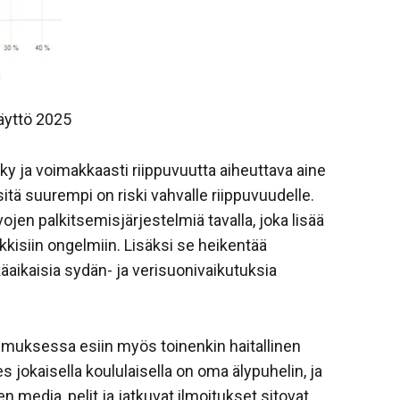
käyttö 2025
kky ja voimakkaasti riippuvuutta aiheuttava aine
itä suurempi on riski vahvalle riippuvuudelle.
vojen palkitsemisjärjestelmiä tavalla, joka lisää
kisiin ongelmiin. Lisäksi se heikentää
käaikaisia sydän- ja verisuonivaikutuksia
kimuksessa esiin myös toinenkin haitallinen
hes jokaisella koululaisella on oma älypuhelin, ja
 media, pelit ja jatkuvat ilmoitukset sitovat