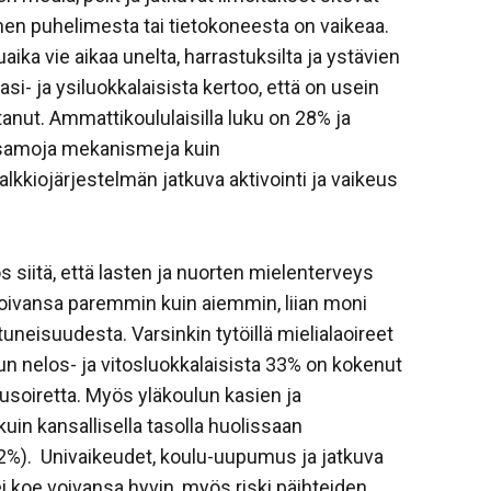
inen puhelimesta tai tietokoneesta on vaikeaa.
ika vie aikaa unelta, harrastuksilta ja ystävien
i- ja ysiluokkalaisista kertoo, että on usein
anut. Ammattikoululaisilla luku on 28% ja
on samoja mekanismeja kuin
kkiojärjestelmän jatkuva aktivointi ja vaikeus
siitä, että lasten ja nuorten mielenterveys
voivansa paremmin kuin aiemmin, liian moni
neisuudesta. Varsinkin tytöillä mielialaoireet
un nelos- ja vitosluokkalaisista 33% on kokenut
tusoiretta. Myös yläkoulun kasien ja
uin kansallisella tasolla huolissaan
2%). Univaikeudet, koulu-uupumus ja jatkuva
i koe voivansa hyvin, myös riski päihteiden