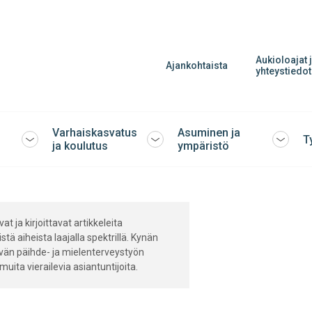
Aukioloajat 
Ajankohtaista
yhteystiedot
Varhaiskasvatus
Asuminen ja
T
Avaa
Avaa
Avaa
ja koulutus
ympäristö
tai
tai
tai
sulje
sulje
sulje
alavalikko
alavalikko
alavalik
t ja kirjoittavat artikkeleita
stä aiheista laajalla spektrillä. Kynän
vän päihde- ja mielenterveystyön
uita vierailevia asiantuntijoita.