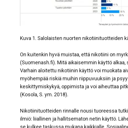
Kuva 1. Salolaisten nuorten nikotiinituotteiden 
On kuitenkin hyvä muistaa, että nikotiini on myr
(Suomenash.fi). Mitä aikaisemmin käyttö alkaa, s
Varhain aloitettu nikotiinin käyttö voi muokata ai
myöhempää riskiä muihin riippuvuuksiin ja psyyk
keskittymiskykyä, oppimista ja voi aiheuttaa pit
(Kosola, S. ym. 2018).
Nikotiinituotteiden rinnalle nousi tuoreessa tut
ilmiö: liiallinen ja hallitsematon netin käyttö. Lä
se kulkee taskussa mukana kaikkialle. Sosiaalinen