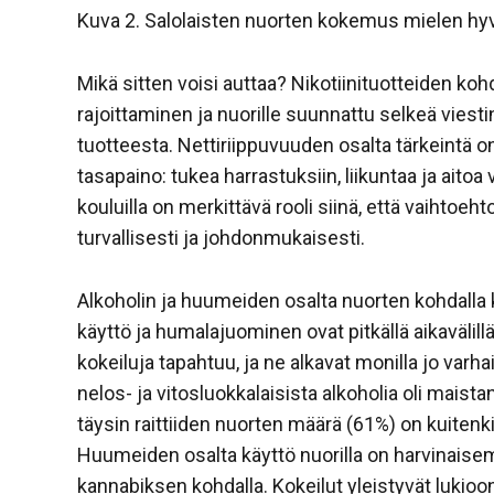
Kuva 2. Salolaisten nuorten kokemus mielen hyv
Mikä sitten voisi auttaa? Nikotiinituotteiden ko
rajoittaminen ja nuorille suunnattu selkeä viesti
tuotteesta. Nettiriippuvuuden osalta tärkeintä o
tasapaino: tukea harrastuksiin, liikuntaa ja ait
kouluilla on merkittävä rooli siinä, että vaihtoeht
turvallisesti ja johdonmukaisesti.
Alkoholin ja huumeiden osalta nuorten kohdalla 
käyttö ja humalajuominen ovat pitkällä aikavälill
kokeiluja tapahtuu, ja ne alkavat monilla jo var
nelos- ja vitosluokkalaisista alkoholia oli maista
täysin raittiiden nuorten määrä (61%) on kuitenk
Huumeiden osalta käyttö nuorilla on harvinaisem
kannabiksen kohdalla. Kokeilut yleistyvät luki