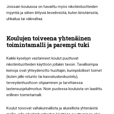
Joissain kouluissa on havaittu myös nikotiinituotteiden
myyntiä ja siihen liittyviä lieveilmiöitä, kuten kiristämistä,
uhkailua tai väkivaltaa.
Koulujen toiveena yhtenäinen
toimintamalli ja parempi tuki
Kaikki kyselyyn vastanneet koulut puuttuvat
nikotiinituotteiden käyttöön jollakin tavoin. Tavallisimpia
keinoja ovat yhteydenotto huoltajiin, kurinpidolliset toimet
(kuten jälki-istunto tai kasvatuskeskustelu),
terveydenhuoltoon ohjaaminen ja tarvittaessa
lastensuojeluilmoitus. Noin puolessa kouluista on laadittu
erillinen toimintamalli.
Koulut toivovat valtakunnallista ja alueellista yhtenäistä