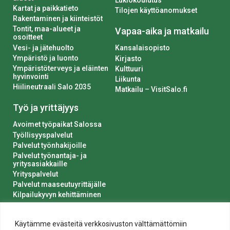
Lukiokoulutus
Kartat ja paikkatieto
Tilojen käyttöanomukset
Rakentaminen ja kiinteistöt
Tontit, maa-alueet ja
Vapaa-aika ja matkailu
osoitteet
Vesi- ja jätehuolto
Kansalaisopisto
Ympäristö ja luonto
Kirjasto
Ympäristöterveys ja eläinten
Kulttuuri
hyvinvointi
Liikunta
Hiilineutraali Salo 2035
Matkailu – VisitSalo.fi
Työ ja yrittäjyys
Avoimet työpaikat Salossa
Työllisyyspalvelut
Palvelut työnhakijoille
Palvelut työnantaja- ja
yritysasiakkaille
Yrityspalvelut
Palvelut maaseutuyrittäjälle
Kilpailukyvyn kehittäminen
Luvat ja ilmoitukset
Kaupungin hankinnat
Käytämme evästeitä verkkosivuston välttämättömiin