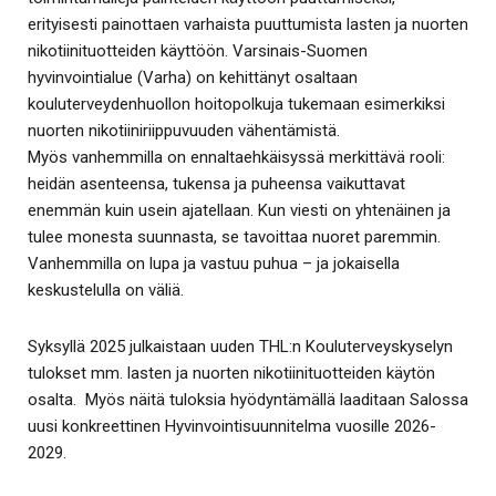
erityisesti painottaen varhaista puuttumista lasten ja nuorten
nikotiinituotteiden käyttöön. Varsinais-Suomen
hyvinvointialue (Varha) on kehittänyt osaltaan
kouluterveydenhuollon hoitopolkuja tukemaan esimerkiksi
nuorten nikotiiniriippuvuuden vähentämistä.
Myös vanhemmilla on ennaltaehkäisyssä merkittävä rooli:
heidän asenteensa, tukensa ja puheensa vaikuttavat
enemmän kuin usein ajatellaan. Kun viesti on yhtenäinen ja
tulee monesta suunnasta, se tavoittaa nuoret paremmin.
Vanhemmilla on lupa ja vastuu puhua – ja jokaisella
keskustelulla on väliä.
Syksyllä 2025 julkaistaan uuden THL:n Kouluterveyskyselyn
tulokset mm. lasten ja nuorten nikotiinituotteiden käytön
osalta. Myös näitä tuloksia hyödyntämällä laaditaan Salossa
uusi konkreettinen Hyvinvointisuunnitelma vuosille 2026-
2029.