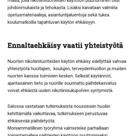
mallia, jolla nikotiinituotteiden käyttöön puuttuminen olisi
johdonmukaista ja tehokasta. Lisäksi kaivataan valmiita
opetusmateriaaleja, asiantuntijaluentoja sekä tukea
koulumatkoilla tapahtuvan käytön ehkäisyyn.
Ennaltaehkäisy vaatii yhteistyötä
Nuorten nikotiinituotteiden käytön ehkäisy edellyttää vahvaa
yhteistyötä huoltajien, koulujen, terveydenhuollon ja muiden
nuorten kanssa toimivien kesken. Selkeät käytännöt,
ajantasainen tieto ja nuorille suunnattu päihdekasvatus
voivat ehkäistä uuden nikotiinisukupolven syntymistä.
Salossa vastataan tutkimuksista nousseisiin huoliin
kehittämällä vaikuttavaa, tutkimukseen perustuvaa
ehkäisevää päihdetyötä.
Moniammatillinen työryhmä valmistelee parhaillaan
toimintamalleja päihteiden käyttöön puuttumiseksi,