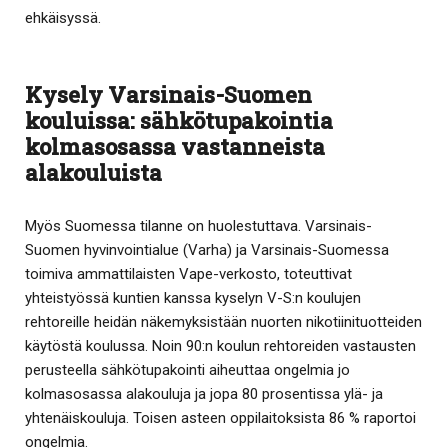
ehkäisyssä.
Kysely Varsinais-Suomen
kouluissa: sähkötupakointia
kolmasosassa vastanneista
alakouluista
Myös Suomessa tilanne on huolestuttava. Varsinais-
Suomen hyvinvointialue (Varha) ja Varsinais-Suomessa
toimiva ammattilaisten Vape-verkosto, toteuttivat
yhteistyössä kuntien kanssa kyselyn V-S:n koulujen
rehtoreille heidän näkemyksistään nuorten nikotiinituotteiden
käytöstä koulussa. Noin 90:n koulun rehtoreiden vastausten
perusteella sähkötupakointi aiheuttaa ongelmia jo
kolmasosassa alakouluja ja jopa 80 prosentissa ylä- ja
yhtenäiskouluja. Toisen asteen oppilaitoksista 86 % raportoi
ongelmia.