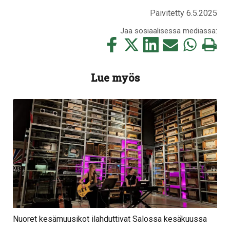
Päivitetty 6.5.2025
Jaa sosiaalisessa mediassa:
Jaa
Jaa
Jaa
Jaa
Jaa
Tulosta
tämä
tämä
tämä
tämä
tämä
tämä
Facebookissa
Twitterissä
LinkedIn:ssä
sähköpostitse
WhatsApp:ss
sivu
Lue myös
Nuoret kesämuusikot ilahduttivat Salossa kesäkuussa