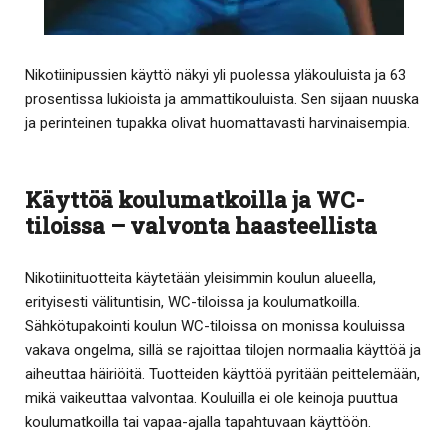
Nikotiinipussien käyttö näkyi yli puolessa yläkouluista ja 63
prosentissa lukioista ja ammattikouluista. Sen sijaan nuuska
ja perinteinen tupakka olivat huomattavasti harvinaisempia.
Käyttöä koulumatkoilla ja WC-
tiloissa – valvonta haasteellista
Nikotiinituotteita käytetään yleisimmin koulun alueella,
erityisesti välituntisin, WC-tiloissa ja koulumatkoilla.
Sähkötupakointi koulun WC-tiloissa on monissa kouluissa
vakava ongelma, sillä se rajoittaa tilojen normaalia käyttöä ja
aiheuttaa häiriöitä. Tuotteiden käyttöä pyritään peittelemään,
mikä vaikeuttaa valvontaa. Kouluilla ei ole keinoja puuttua
koulumatkoilla tai vapaa-ajalla tapahtuvaan käyttöön.