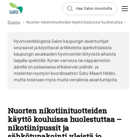
Hae Salon sivustoilta
Etusivu
Nuorten nikotiinituotteiden käyttö kouluissa huolestuttaa –
Hyvinvointiblogissa Salon kaupungin asiantuntijat
seuraavat ja kirjoittavat artikkeleita ajankohtaisista
kaupungin asukkaiden hyvinvointiin liittyvistä aiheista
laajalla spektrillä. Kynän varressa tai näppäimistön
äärellä on pääasiassa ehkäisevän päihde- ja
mielenterveystyön koordinaattori Satu-Maarit Hildén,
mutta toisinaan myös muita vierailevia asiantuntijoita.
Nuorten nikotiinituotteiden
käyttö kouluissa huolestuttaa –
nikotiinipussit ja
sähkötupakointi yleistä jo