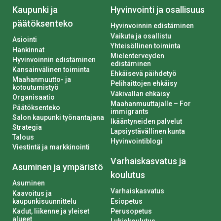
Kaupunki ja
Hyvinvointi ja osallisuus
päätöksenteko
Hyvinvoinnin edistäminen
Vaikuta ja osallistu
Asiointi
Yhteisöllinen toiminta
Hankinnat
Mielenterveyden
Hyvinvoinnin edistäminen
edistäminen
Kansainvälinen toiminta
Ehkäisevä päihdetyö
Maahanmuutto- ja
Pelihaittojen ehkäisy
kotoutumistyö
Väkivallan ehkäisy
Organisaatio
Maahanmuuttajalle – For
Päätöksenteko
immigrants
Salon kaupunki työnantajana
Ikääntyneiden palvelut
Strategia
Lapsiystävällinen kunta
Talous
Hyvinvointiblogi
Viestintä ja markkinointi
Varhaiskasvatus ja
Asuminen ja ympäristö
koulutus
Asuminen
Varhaiskasvatus
Kaavoitus ja
kaupunkisuunnittelu
Esiopetus
Kadut, liikenne ja yleiset
Perusopetus
alueet