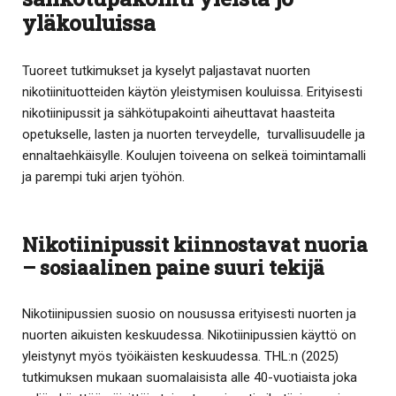
yläkouluissa
Tuoreet tutkimukset ja kyselyt paljastavat nuorten
nikotiinituotteiden käytön yleistymisen kouluissa. Erityisesti
nikotiinipussit ja sähkötupakointi aiheuttavat haasteita
opetukselle, lasten ja nuorten terveydelle, turvallisuudelle ja
ennaltaehkäisylle. Koulujen toiveena on selkeä toimintamalli
ja parempi tuki arjen työhön.
Nikotiinipussit kiinnostavat nuoria
– sosiaalinen paine suuri tekijä
Nikotiinipussien suosio on nousussa erityisesti nuorten ja
nuorten aikuisten keskuudessa. Nikotiinipussien käyttö on
yleistynyt myös työikäisten keskuudessa. THL:n (2025)
tutkimuksen mukaan suomalaisista alle 40-vuotiaista joka