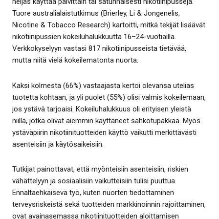
neljäs käyttää päivittäin tai satunnaisesti nikotiinipusseja.
Tuore australialaistutkimus (Brierley, Li & Jongenelis,
Nicotine & Tobacco Research) kartoitti, mitkä tekijät lisäävät
nikotiinipussien kokeiluhalukkuutta 16–24-vuotiailla.
Verkkokyselyyn vastasi 817 nikotiinipusseista tietävää,
mutta niitä vielä kokeilematonta nuorta.
Kaksi kolmesta (66%) vastaajasta kertoi olevansa utelias
tuotetta kohtaan, ja yli puolet (55%) olisi valmis kokeilemaan,
jos ystävä tarjoaisi. Kokeiluhalukkuus oli erityisen yleistä
niillä, jotka olivat aiemmin käyttäneet sähkötupakkaa. Myös
ystäväpiirin nikotiinituotteiden käyttö vaikutti merkittävästi
asenteisiin ja käytösaikeisiin.
Tutkijat painottavat, että myönteisiin asenteisiin, riskien
vähättelyyn ja sosiaalisiin vaikutteisiin tulisi puuttua.
Ennaltaehkäisevä työ, kuten nuorten tiedottaminen
terveysriskeistä sekä tuotteiden markkinoinnin rajoittaminen,
ovat avainasemassa nikotiinituotteiden aloittamisen