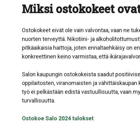
Miksi ostokokeet ovat
Ostokokeet eivät ole vain valvontaa, vaan ne tu
nuorten terveyttä. Nikotiini- ja alkoholitottu
pitkäaikaisia haittoja, joten ennaltaehkäisy on e
konkreettinen keino varmistaa, että ikärajavalvo
Salon kaupungin ostokokeista saadut positiivise
oppilaitosten, viranomaisten ja vähittäiskaupan 
työ ei pelkästään edistä vastuullisuutta, vaan my
turvallisuutta.
Ostokoe Salo 2024 tulokset