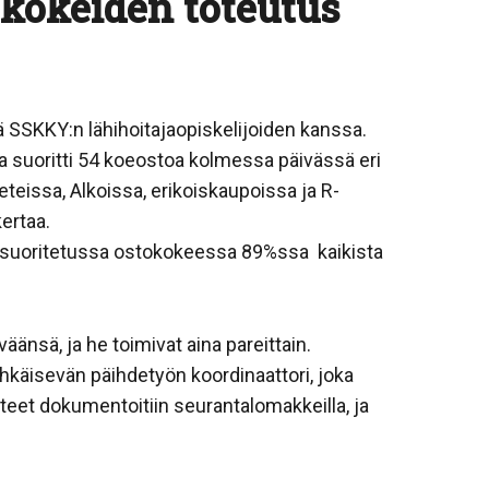
kokeiden toteutus
 SSKKY:n lähihoitajaopiskelijoiden kanssa.
aa suoritti 54 koeostoa kolmessa päivässä eri
eissa, Alkoissa, erikoiskaupoissa ja R-
ertaa.
t suoritetussa ostokokeessa 89%ssa kaikista
änsä, ja he toimivat aina pareittain.
hkäisevän päihdetyön koordinaattori, joka
teet dokumentoitiin seurantalomakkeilla, ja