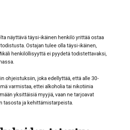
lta näyttävä täysi-ikäinen henkilö yrittää ostaa
stodistusta. Ostajan tulee olla täysi-ikäinen,
äli henkilöllisyyttä ei pyydetä todistettavaksi,
nnassa.
hjeistuksiin, joka edellyttää, että alle 30-
ämä varmistaa, ettei alkoholia tai nikotiinia
tämään yksittäisiä myyjiä, vaan ne tarjoavat
 tasosta ja kehittämistarpeista.