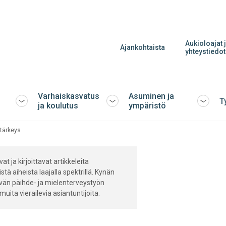
Aukioloajat 
Ajankohtaista
yhteystiedot
Varhaiskasvatus
Asuminen ja
T
Avaa
Avaa
Avaa
ja koulutus
ympäristö
tai
tai
tai
sulje
sulje
sulje
tärkeys
alavalikko
alavalikko
alavalik
t ja kirjoittavat artikkeleita
stä aiheista laajalla spektrillä. Kynän
vän päihde- ja mielenterveystyön
uita vierailevia asiantuntijoita.