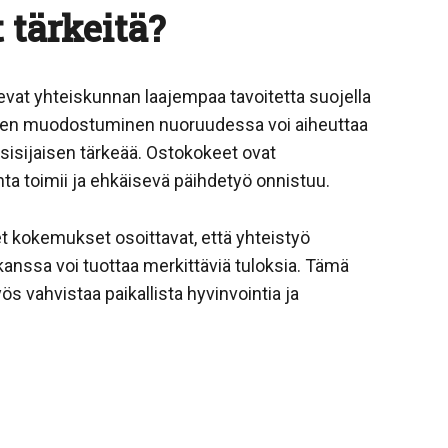
 tärkeitä?
kevat yhteiskunnan laajempaa tavoitetta suojella
musten muodostuminen nuoruudessa voi aiheuttaa
nsisijaisen tärkeää. Ostokokeet ovat
nta toimii ja ehkäisevä päihdetyö onnistuu.
t kokemukset osoittavat, että yhteistyö
kanssa voi tuottaa merkittäviä tuloksia. Tämä
ös vahvistaa paikallista hyvinvointia ja