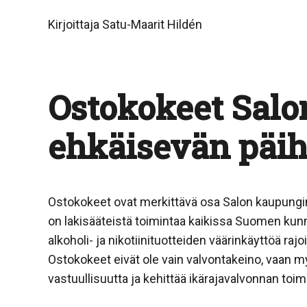
Kirjoittaja Satu-Maarit Hildén
Ostokokeet Salo
ehkäisevän päih
Ostokokeet ovat merkittävä osa Salon kaupungi
on lakisääteistä toimintaa kaikissa Suomen kun
alkoholi- ja nikotiinituotteiden väärinkäyttöä rajo
Ostokokeet eivät ole vain valvontakeino, vaan m
vastuullisuutta ja kehittää ikärajavalvonnan toim