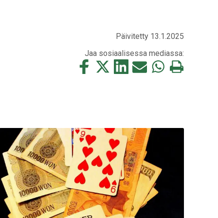
Päivitetty 13.1.2025
Jaa sosiaalisessa mediassa:
Jaa
Jaa
Jaa
Jaa
Jaa
Tulosta
tämä
tämä
tämä
tämä
tämä
tämä
Facebookissa
Twitterissä
LinkedIn:ssä
sähköpostitse
WhatsApp:ssa
sivu