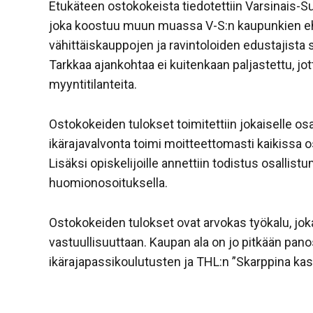
Etukäteen ostokokeista tiedotettiin Varsinais
joka koostuu muun muassa V-S:n kaupunkien ehk
vähittäiskauppojen ja ravintoloiden edustajista s
Tarkkaa ajankohtaa ei kuitenkaan paljastettu, jott
myyntitilanteita.
Ostokokeiden tulokset toimitettiin jokaiselle osa
ikärajavalvonta toimi moitteettomasti kaikissa osto
Lisäksi opiskelijoille annettiin todistus osallistu
huomionosoituksella.
Ostokokeiden tulokset ovat arvokas työkalu, jok
vastuullisuuttaan. Kaupan ala on jo pitkään pa
ikärajapassikoulutusten ja THL:n ”Skarppina kass