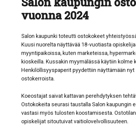
Salon kaupungin osto
vuonna 2024
Salon kaupunki toteutti ostokokeet yhteistyössä
Kuusi nuorelta näyttävää 18-vuotiasta opiskelij
myyntipaikoissa, kuten marketeissa, hypermarket
kioskeilla. Kussakin myymälässä käytiin kolme k
Henkilöllisyyspaperit pyydettiin näyttämään ny
ostokerroista.
Koeostajat saivat kattavan perehdytyksen tehtävä
Ostokokeita seurasi taustalla Salon kaupungin e
vastasi myös tulosten koostamisesta. Ostotilan
opiskelijat sitoutuivat vaitiolovelvollisuuteen.