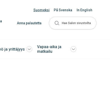
Suomeksi
På Svenska
In English
ja
Anna palautetta
Hae Salon sivustoilta
Vapaa-aika ja
yö ja yrittäjyys
Avaa
Avaa
matkailu
tai
tai
sulje
sulje
ko
alavalikko
alavalikko