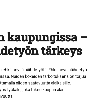
n kaupungissa –
detyön tärkeys
n ehkäisevää päihdetyötä. Ehkäisevä päihdetyö
nissa. Näiden kokeiden tarkoituksena on torjua
ittamalla niiden saatavuutta alaikäisille.
yös työkalu, joka tukee kaupan alan
ivuutta.