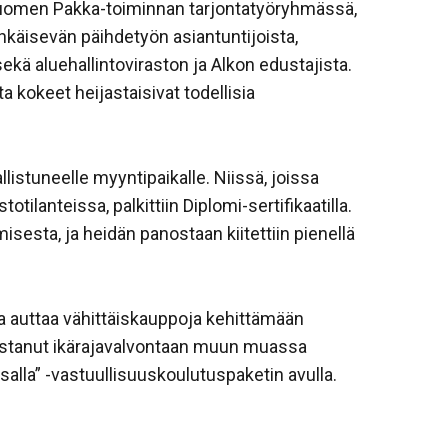
-Suomen Pakka-toiminnan tarjontatyöryhmässä,
äisevän päihdetyön asiantuntijoista,
ekä aluehallintoviraston ja Alkon edustajista.
a kokeet heijastaisivat todellisia
llistuneelle myyntipaikalle. Niissä, joissa
tilanteissa, palkittiin Diplomi-sertifikaatilla.
misesta, ja heidän panostaan kiitettiin pienellä
a auttaa vähittäiskauppoja kehittämään
nostanut ikärajavalvontaan muun muassa
alla” -vastuullisuuskoulutuspaketin avulla.