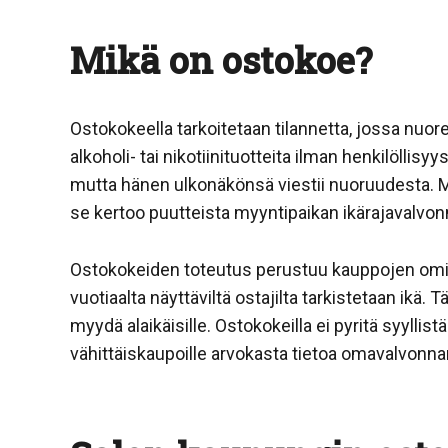
Mikä on ostokoe?
Ostokokeella tarkoitetaan tilannetta, jossa nuore
alkoholi- tai nikotiinituotteita ilman henkilöllisyy
mutta hänen ulkonäkönsä viestii nuoruudesta. Mik
se kertoo puutteista myyntipaikan ikärajavalvo
Ostokokeiden toteutus perustuu kauppojen omiin o
vuotiaalta näyttäviltä ostajilta tarkistetaan ikä. T
myydä alaikäisille. Ostokokeilla ei pyritä syyllis
vähittäiskaupoille arvokasta tietoa omavalvonnan