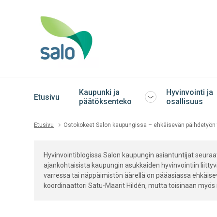
Kaupunki ja
Hyvinvointi ja
Etusivu
Avaa
päätöksenteko
osallisuus
tai
sulje
Etusivu
Ostokokeet Salon kaupungissa – ehkäisevän päihdetyön 
alavalikko
Hyvinvointiblogissa Salon kaupungin asiantuntijat seuraava
ajankohtaisista kaupungin asukkaiden hyvinvointiin liittyvi
varressa tai näppäimistön äärellä on pääasiassa ehkäise
koordinaattori Satu-Maarit Hildén, mutta toisinaan myös m