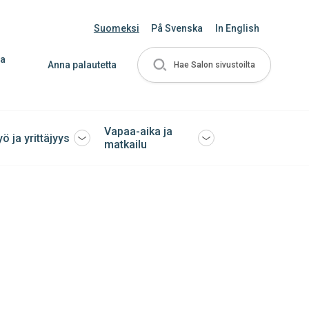
Suomeksi
På Svenska
In English
ja
Anna palautetta
Hae Salon sivustoilta
Vapaa-aika ja
yö ja yrittäjyys
Avaa
Avaa
matkailu
tai
tai
sulje
sulje
ko
alavalikko
alavalikko