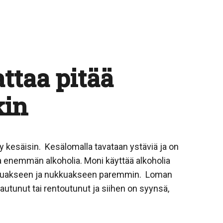
ttaa pitää
kin
y kesäisin. Kesälomalla tavataan ystäviä ja on
ta enemmän alkoholia. Moni käyttää alkoholia
utuakseen ja nukkuakseen paremmin. Loman
lautunut tai rentoutunut ja siihen on syynsä,