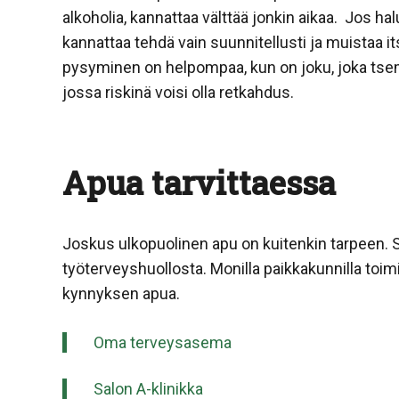
alkoholia, kannattaa välttää jonkin aikaa. Jos hal
kannattaa tehdä vain suunnitellusti ja muistaa it
pysyminen on helpompaa, kun on joku, joka tsemp
jossa riskinä voisi olla retkahdus.
Apua tarvittaessa
Joskus ulkopuolinen apu on kuitenkin tarpeen. 
työterveyshuollosta. Monilla paikkakunnilla toi
kynnyksen apua.
Oma terveysasema
Salon A-klinikka