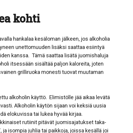
kea kohti
avalla hankalaa kesäloman jälkeen, jos alkoholia
yneen unettomuuden lisäksi saattaa esiintyä
den kanssa. Tämä saattaa lisätä juomishaluja
oholi itsessään sisältää paljon kaloreita, joten
rasvainen grilliruoka monesti tuovat muutaman
tu alkoholin käyttö. Elimistölle jää aikaa levätä
uvasti. Alkoholin käytön sijaan voi keksiä uusia
äydä elokuvissa tai lukea hyvää kirjaa.
kinaiset rutiinit pitävät juomisajatukset taka-
 ja isompia juhlia tai paikkoja, joissa kesällä joi