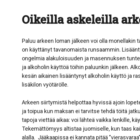
Oikeilla askeleilla ar
Paluu arkeen loman jälkeen voi olla monellakin t
on käyttänyt tavanomaista runsaammin. Lisäänt
ongelmia alakuloisuuden ja masennuksen tuntei
ja alkoholin käyttöä töihin paluunkin jälkeen. Alk
kesän aikainen lisääntynyt alkoholin käyttö ja 
lisäkilon vyötärölle.
Arkeen siirtymistä helpottaa hyvissä ajoin lopetet
ja toipua kun maksan ei tarvitse tehdä töitä jatk
tapoja viettää aikaa: voi lähteä vaikka lenkille, k
Tekemättömyys altistaa juomiselle, kun taas kaik
alalla. Jääkaapissa ei kannata pitää ”vierasvaraa”,