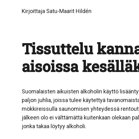
Kirjoittaja Satu-Maarit Hildén
Tissuttelu kanna
aisoissa kesällä
Suomalaisten aikuisten alkoholin käyttö lisäänty
paljon juhlia, joissa tulee käytettyä tavanomais
mökkireissulla saunomisen yhteydessä rento
jälkeen olo ei välttämättä kuitenkaan olekaan pa
jonka takaa löytyy alkoholi.