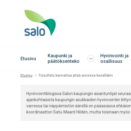
Kaupunki ja
Hyvinvointi ja
Etusivu
Avaa
päätöksenteko
osallisuus
tai
sulje
Etusivu
Tissuttelu kannattaa pitää aisoissa kesälläkin
alavalikko
Hyvinvointiblogissa Salon kaupungin asiantuntijat seuraava
ajankohtaisista kaupungin asukkaiden hyvinvointiin liittyvi
varressa tai näppäimistön äärellä on pääasiassa ehkäise
koordinaattori Satu-Maarit Hildén, mutta toisinaan myös m