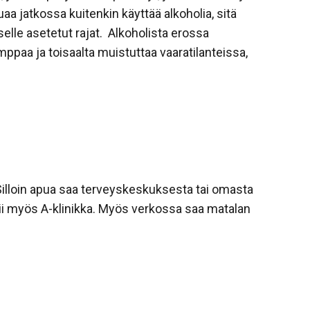
uaa jatkossa kuitenkin käyttää alkoholia, sitä
selle asetetut rajat. Alkoholista erossa
paa ja toisaalta muistuttaa vaaratilanteissa,
Silloin apua saa terveyskeskuksesta tai omasta
mii myös A-klinikka. Myös verkossa saa matalan