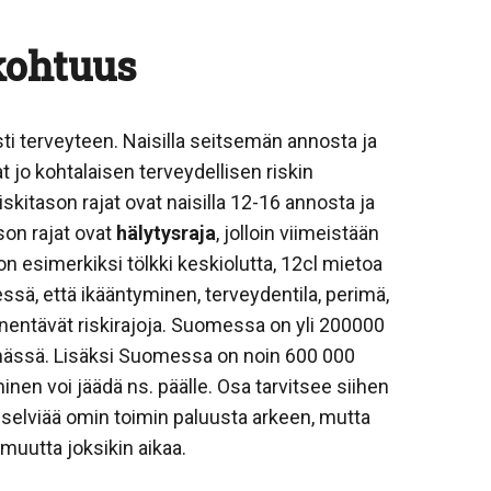
 kohtuus
esti terveyteen. Naisilla seitsemän annosta ja
t jo kohtalaisen terveydellisen riskin
skitason rajat ovat naisilla 12-16 annosta ja
son rajat ovat
hälytysraja
, jolloin viimeistään
n esimerkiksi tölkki keskiolutta, 12cl mietoa
lessä, että ikääntyminen, terveydentila, perimä,
enentävät riskirajoja. Suomessa on yli 200000
lämässä. Lisäksi Suomessa on noin 600 000
inen voi jäädä ns. päälle. Osa tarvitsee siihen
 selviää omin toimin paluusta arkeen, mutta
muutta joksikin aikaa.