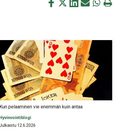
Jaa
Jaa
Jaa
Jaa
Jaa
Tulosta
tämä
tämä
tämä
tämä
tämä
tämä
Facebookissa
Twitterissä
LinkedIn:ssä
sähköpostitse
WhatsApp:ssa
sivu
Kun pelaaminen vie enemmän kuin antaa
Hyvinvointiblogi
Julkaistu 12.6.2026