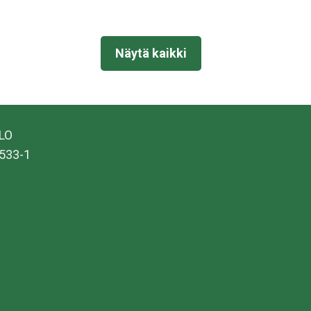
Näytä kaikki
ALO
533-1