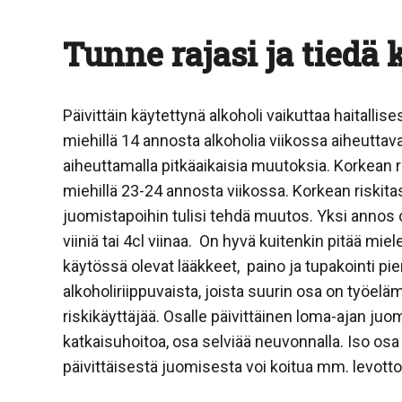
Tunne rajasi ja tiedä
Päivittäin käytettynä alkoholi vaikuttaa haitallis
miehillä 14 annosta alkoholia viikossa aiheuttava
aiheuttamalla pitkäaikaisia muutoksia. Korkean ri
miehillä 23-24 annosta viikossa. Korkean riskita
juomistapoihin tulisi tehdä muutos. Yksi annos o
viiniä tai 4cl viinaa. On hyvä kuitenkin pitää mie
käytössä olevat lääkkeet, paino ja tupakointi pi
alkoholiriippuvaista, joista suurin osa on työe
riskikäyttäjää. Osalle päivittäinen loma-ajan juom
katkaisuhoitoa, osa selviää neuvonnalla. Iso osa
päivittäisestä juomisesta voi koitua mm. levotto