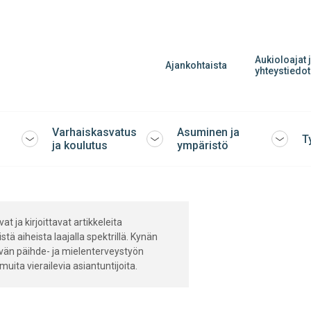
Aukioloajat 
Ajankohtaista
yhteystiedot
Varhaiskasvatus
Asuminen ja
T
Avaa
Avaa
Avaa
ja koulutus
ympäristö
tai
tai
tai
sulje
sulje
sulje
alavalikko
alavalikko
alavalik
t ja kirjoittavat artikkeleita
stä aiheista laajalla spektrillä. Kynän
vän päihde- ja mielenterveystyön
uita vierailevia asiantuntijoita.