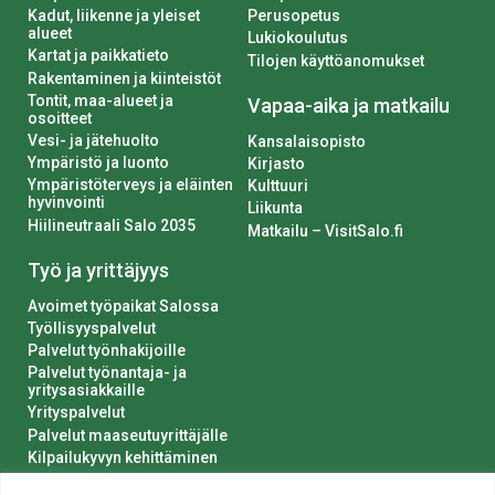
Kadut, liikenne ja yleiset
Perusopetus
alueet
Lukiokoulutus
Kartat ja paikkatieto
Tilojen käyttöanomukset
Rakentaminen ja kiinteistöt
Tontit, maa-alueet ja
Vapaa-aika ja matkailu
osoitteet
Vesi- ja jätehuolto
Kansalaisopisto
Ympäristö ja luonto
Kirjasto
Ympäristöterveys ja eläinten
Kulttuuri
hyvinvointi
Liikunta
Hiilineutraali Salo 2035
Matkailu – VisitSalo.fi
Työ ja yrittäjyys
Avoimet työpaikat Salossa
Työllisyyspalvelut
Palvelut työnhakijoille
Palvelut työnantaja- ja
yritysasiakkaille
Yrityspalvelut
Palvelut maaseutuyrittäjälle
Kilpailukyvyn kehittäminen
Luvat ja ilmoitukset