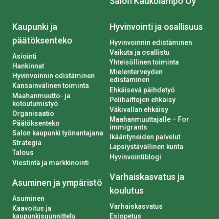
Salon Kaukolämpö Oy
Kaupunki ja
Hyvinvointi ja osallisuus
päätöksenteko
Hyvinvoinnin edistäminen
Vaikuta ja osallistu
Asiointi
Yhteisöllinen toiminta
Hankinnat
Mielenterveyden
Hyvinvoinnin edistäminen
edistäminen
Kansainvälinen toiminta
Ehkäisevä päihdetyö
Maahanmuutto- ja
Pelihaittojen ehkäisy
kotoutumistyö
Väkivallan ehkäisy
Organisaatio
Maahanmuuttajalle – For
Päätöksenteko
immigrants
Salon kaupunki työnantajana
Ikääntyneiden palvelut
Strategia
Lapsiystävällinen kunta
Talous
Hyvinvointiblogi
Viestintä ja markkinointi
Varhaiskasvatus ja
Asuminen ja ympäristö
koulutus
Asuminen
Varhaiskasvatus
Kaavoitus ja
kaupunkisuunnittelu
Esiopetus